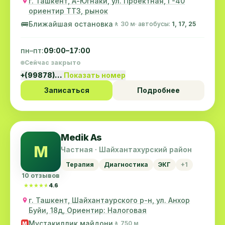
г. Ташкент, А-Югнаки, ул. Проектная, Г-40
ориентир ТТЗ, рынок
🚌
Ближайшая остановка
🚶 30 м
· автобусы:
1, 17, 25
пн–пт:
09:00–17:00
Сейчас закрыто
+(99878)…
Показать номер
Записаться
Подробнее
Medik As
M
Частная · Шайхантахурский район
Терапия
Диагностика
ЭКГ
+1
10 отзывов
★★★★★
★★★★★
4.6
г. Ташкент, Шайхантаурского р-н, ул. Анхор
Буйи, 18д, Ориентир: Налоговая
Мустакиллик майдони
🚶 750 м
M