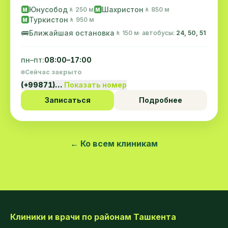
Юнусобод
Шахристон
🚶 250 м
🚶 850 м
M
M
Туркистон
🚶 950 м
M
🚌
Ближайшая остановка
🚶 150 м
· автобусы:
24, 50, 51
пн–пт:
08:00–17:00
Сейчас закрыто
(+99871)…
Показать номер
Записаться
Подробнее
← Ко всем клиникам
Клиники и врачи по районам Ташкента