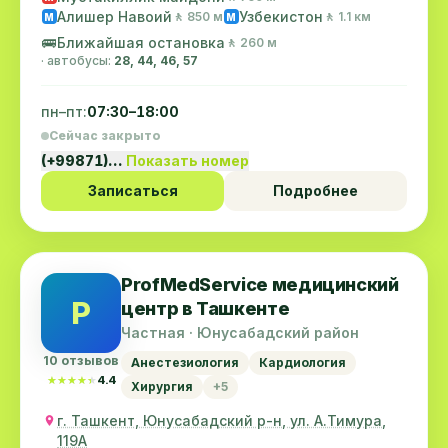
Алишер Навоий
Узбекистон
🚶 850 м
🚶 1.1 км
M
M
🚌
Ближайшая остановка
🚶 260 м
· автобусы:
28, 44, 46, 57
пн–пт:
07:30–18:00
Сейчас закрыто
(+99871)…
Показать номер
Записаться
Подробнее
ProfMedService медицинский
P
центр в Ташкенте
Частная · Юнусабадский район
10 отзывов
Анестезиология
Кардиология
★★★★★
★★★★★
4.4
Хирургия
+5
г. Ташкент, Юнусабадский р-н, ул. А.Тимура,
119A