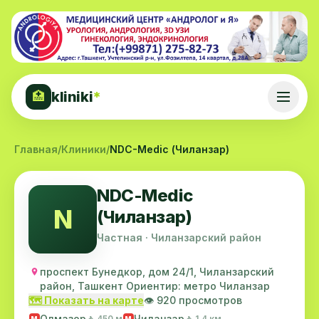
kliniki
*
🏥
Главная
/
Клиники
/
NDC-Medic (Чиланзар)
NDC-Medic
N
(Чиланзар)
Частная · Чиланзарский район
проспект Бунедкор, дом 24/1, Чиланзарский
район, Ташкент Ориентир: метро Чиланзар
🗺️ Показать на карте
👁️ 920 просмотров
Олмазор
Чиланзар
🚶 450 м
🚶 1.4 км
M
M