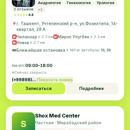
Андрология
Гинекология
Урология
2 отзывов
+3
★★★★★
★★★★★
4.8
г. Ташкент, Учтепинский р-н, ул.Фозилтепа, 14-
квартал, 28 А
Чиланзар
Мирзо Улугбек
🚶 2.3 км
🚶 2.3 км
M
M
Новза
🚶 2.7 км
M
🚌
Ближайшая остановка
🚶 180 м
· автобусы:
13, 33
пн–пт:
09:00–18:00
Сейчас закрыто
(+99898)…
Показать номер
Записаться
Подробнее
Shox Med Center
S
Частная · Мирабадский район