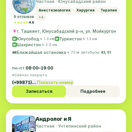
Частная · Юнусабадский район
Анестезиология
Хирургия
Терапия
9 отзывов
+4
★★★★★
★★★★★
4.9
г. Ташкент, Юнусабадский р-н, ул. Мойкургон
Юнусобод
Туркистон
🚶 1.3 км
🚶 1.3 км
M
M
Шахристон
🚶 2.0 км
M
🚌
Ближайшая остановка
🚶 70 м
· автобусы:
43, 51
пн–пт:
08:00–19:00
Сейчас закрыто
(+99871)…
Показать номер
Записаться
Подробнее
Андролог и Я
Частная · Учтепинский район