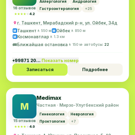
Аллергология
Андрология
16 отзывов
Гастроэнтерология
+25
★★★★★
★★★★★
4.2
г. Ташкент, Мирабадский р-н, ул. Ойбек, 34д
Ташкент
Ойбек
🚶 550 м
🚶 850 м
M
M
Космонавтлар
🚶 1.3 км
M
🚌
Ближайшая остановка
🚶 150 м
· автобусы:
22
+99871 20…
Показать номер
Записаться
Подробнее
Medimax
M
Частная · Мирзо-Улугбекский район
Гинекология
Неврология
15 отзывов
Проктология
+7
★★★★★
★★★★★
4.0