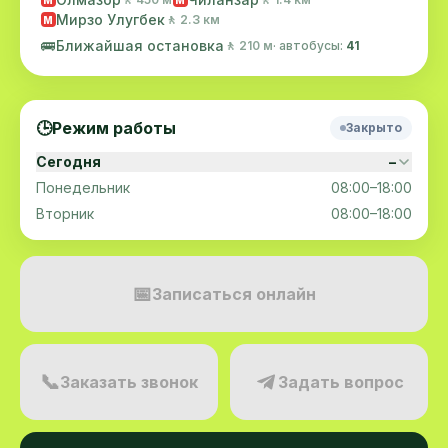
Мирзо Улугбек
🚶 2.3 км
M
🚌
Ближайшая остановка
🚶 210 м
· автобусы:
41
🕒
Режим работы
Закрыто
Сегодня
–
Понедельник
08:00–18:00
Вторник
08:00–18:00
📅
Записаться онлайн
📞
Заказать звонок
Задать вопрос