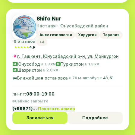
Shifo Nur
Частная · Юнусабадский район
Анестезиология
Хирургия
Терапия
9 отзывов
+4
★★★★★
★★★★★
4.9
г. Ташкент, Юнусабадский р-н, ул. Мойкургон
Юнусобод
Туркистон
🚶 1.3 км
🚶 1.3 км
M
M
Шахристон
🚶 2.0 км
M
🚌
Ближайшая остановка
🚶 70 м
· автобусы:
43, 51
пн–пт:
08:00–19:00
Сейчас закрыто
(+99871)…
Показать номер
Записаться
Подробнее