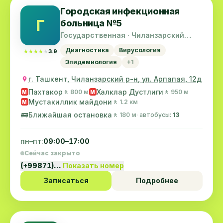
Городская инфекционная
Г
больница №5
Государственная · Чиланзарский
район
Диагностика
Вирусология
★★★★★
★★★★★
3.9
Эпидемиология
+1
г. Ташкент, Чиланзарский р-н, ул. Арпапая, 12д
Пахтакор
Халклар Дустлиги
🚶 800 м
🚶 950 м
M
M
Мустакиллик майдони
🚶 1.2 км
M
🚌
Ближайшая остановка
🚶 180 м
· автобусы:
13
пн–пт:
09:00–17:00
Сейчас закрыто
(+99871)…
Показать номер
Записаться
Подробнее