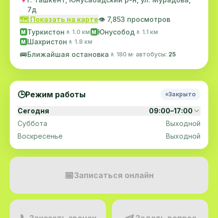
7д
🗺️ Показать на карте
👁️ 7,853 просмотров
Туркистон
Юнусобод
🚶 1.0 км
🚶 1.1 км
M
M
Шахристон
🚶 1.8 км
M
🚌
Ближайшая остановка
🚶 180 м
· автобусы:
25
🕒
Режим работы
Закрыто
Сегодня
09:00–17:00
Суббота
Выходной
Воскресенье
Выходной
📅
Записаться онлайн
📞
Заказать звонок
Задать вопрос