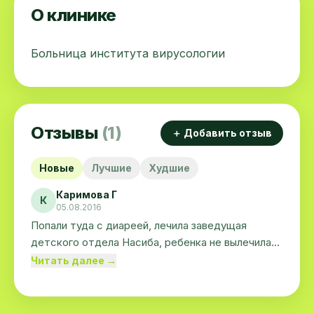
О клинике
Больница института вирусологии
Отзывы
(1)
＋ Добавить отзыв
Новые
Лучшие
Худшие
Каримова Г
К
05.08.2016
Попали туда с диареей, лечила заведущая
детского отдела Насиба, ребенка не вылечила
наоборот заболел ещё сильнее и дисбактериоз
Читать далее →
заработал изза неправильного лечения. Мамы
многие сбежали а некоторых сами выписывали
не смотря на то что у ребенка температура