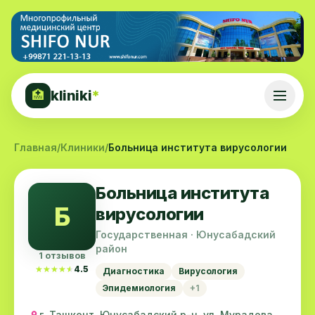
kliniki
*
🏥
Главная
/
Клиники
/
Больница института вирусологии
Больница института
Б
вирусологии
Государственная · Юнусабадский
район
1 отзывов
★★★★★
★★★★★
4.5
Диагностика
Вирусология
Эпидемиология
+1
г. Ташкент, Юнусабадский р-н, ул. Мурадова,