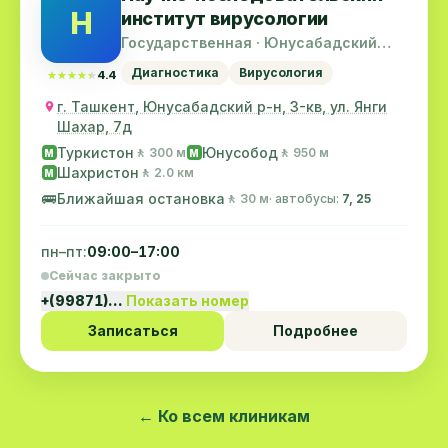
Н
институт вирусологии
Государственная · Юнусабадский
район
Диагностика
Вирусология
★★★★★
★★★★★
4.4
г. Ташкент, Юнусабадский р-н, 3-кв, ул. Янги
Шахар, 7д
Туркистон
Юнусобод
🚶 300 м
🚶 950 м
M
M
Шахристон
🚶 2.0 км
M
🚌
Ближайшая остановка
🚶 30 м
· автобусы:
7, 25
пн–пт:
09:00–17:00
Сейчас закрыто
+(99871)…
Показать номер
Записаться
Подробнее
← Ко всем клиникам