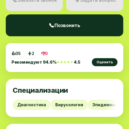
📞
Позвонить
👍
35
🤷
2
👎
0
Рекомендуют
94.6
%
4.5
★★★★★
★★★★★
Оценить
Специализации
Диагностика
Вирусология
Эпидемиология