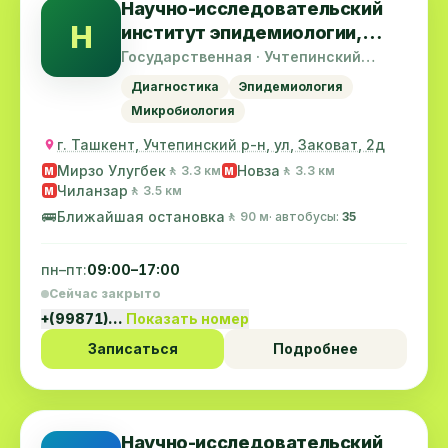
Научно-исследовательский
Н
институт эпидемиологии,
микробиологии и
Государственная · Учтепинский
район
инфекционных заболеваний
Диагностика
Эпидемиология
Микробиология
г. Ташкент, Учтепинский р-н, ул, Заковат, 2д
Мирзо Улугбек
Новза
🚶 3.3 км
🚶 3.3 км
M
M
Чиланзар
🚶 3.5 км
M
🚌
Ближайшая остановка
🚶 90 м
· автобусы:
35
пн–пт:
09:00–17:00
Сейчас закрыто
+(99871)…
Показать номер
Записаться
Подробнее
Научно-исследовательский