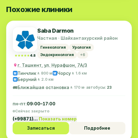
Похожие клиники
Saba Darmon
Частная · Шайхантахурский район
Гинекология
Урология
Эндокринология
+6
★★★★★
★★★★★
4.8
г. Ташкент, ул. Нурафшон, 7А/3
Тинчлик
Чорсу
🚶 800 м
🚶 1.6 км
M
M
Беруний
🚶 2.0 км
M
🚌
Ближайшая остановка
🚶 170 м
· автобусы:
23
пн–пт:
09:00–17:00
Сейчас закрыто
(+99871)…
Показать номер
Записаться
Подробнее