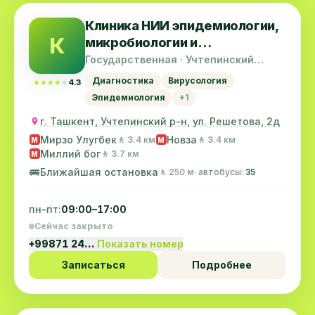
Клиника НИИ эпидемиологии,
К
микробиологии и
инфекционных заболеваний
Государственная · Учтепинский
район
Диагностика
Вирусология
★★★★★
★★★★★
4.3
Эпидемиология
+1
г. Ташкент, Учтепинский р-н, ул. Решетова, 2д
Мирзо Улугбек
Новза
🚶 3.4 км
🚶 3.4 км
M
M
Миллий бог
🚶 3.7 км
M
🚌
Ближайшая остановка
🚶 250 м
· автобусы:
35
пн–пт:
09:00–17:00
Сейчас закрыто
+99871 24…
Показать номер
Записаться
Подробнее