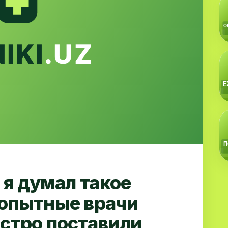
 я думал такое
 опытные врачи
стро поставили