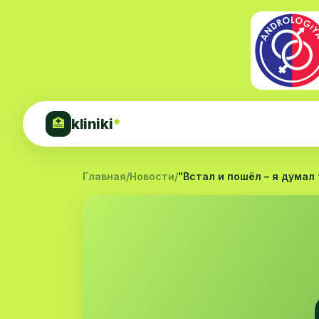
kliniki
*
🏥
Главная
/
Новости
/
"Встал и пошёл – я думал 