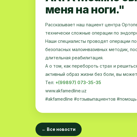
меня на ноги."
Рассказывает наш пациент центра Ортопе
технически сложные операции по эндопр
Наши специалисты проводят операции по
безопасных малоинвазивных методик, по
длительная реабилитация.
А о том, как перебороть страх и решитьс
активный образ жизни без боли, вы может
Тел:
+(99897) 073-35-35
www.akfamedline.uz
#akfamedline #отзывыпациентов #помощ
← Все новости