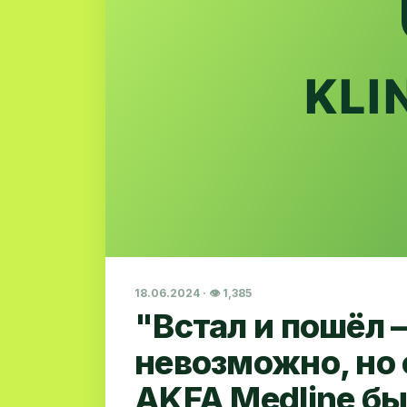
18.06.2024 · 👁 1,385
"Встал и пошёл –
невозможно, но
AKFA Medline бы