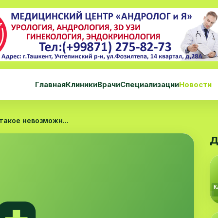
Главная
Клиники
Врачи
Специализации
Новости
такое невозможн...
Д