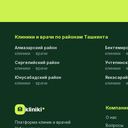
Клиники и врачи по районам Ташкента
Алмазарский район
Бектемирс
клиники
·
врачи
клиники
·
Сергелийский район
Учтепинск
клиники
·
врачи
клиники
·
Юнусабадский район
Яккасарай
клиники
·
врачи
клиники
·
Компани
kliniki
*
🏥
О нас
Платформа клиник и врачей
Вопросы