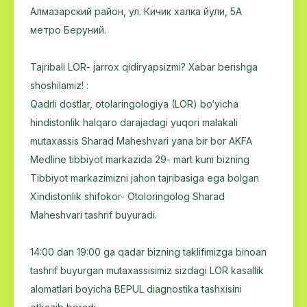
Алмазарский район, ул. Кичик халка йули, 5А
метро Беруний.
Tajribali LOR- jarrox qidiryapsizmi? Xabar berishga
shoshilamiz! :
Qadrli dostlar, otolaringologiya (LOR) bo‘yicha
hindistonlik halqaro darajadagi yuqori malakali
mutaxassis Sharad Maheshvari yana bir bor AKFA
Medline tibbiyot markazida 29- mart kuni bizning
Tibbiyot markazimizni jahon tajribasiga ega bolgan
Xindistonlik shifokor- Otoloringolog Sharad
Maheshvari tashrif buyuradi.
14:00 dan 19:00 ga qadar bizning taklifimizga binoan
tashrif buyurgan mutaxassisimiz sizdagi LOR kasallik
alomatlari boyicha BEPUL diagnostika tashxisini