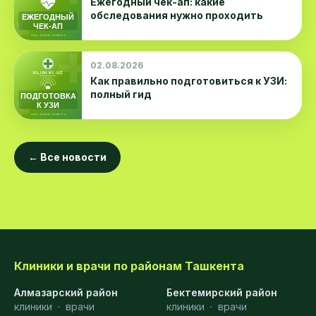
Ежегодный чек-ап: какие
обследования нужно проходить
02.08.2026
Как правильно подготовиться к УЗИ:
полный гид
← Все новости
Клиники и врачи по районам Ташкента
Алмазарский район
Бектемирский район
клиники
·
врачи
клиники
·
врачи