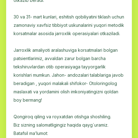
otkazib beradi.
30 va 31- mart kunlari, eshitish qobiliyatini tiklash uchun
zamonaviy xavfsiz tibbiyot uskunalarini yuqori metodik
korsatmalar asosida jarroxlik operasiyalari otkaziladi.
Jarroxlik amaliyoti aralashuviga korsatmalari bolgan
patsientlarimiz, avvaldan zarur bolgan barcha
tekshiruvlardan otib operasiyaga tayyorgarlik
korishlari mumkun. Jahon- andozalari talablariga javob
beradigan , yuqori malakali shifokor- Otoloringolog
maslaxati va yordamini olish imkoniyatingizni qoldan
boy bermang!
Qongiroq qiling va royxatdan otishga shoshiling.
Biz sizning salomatligingiz haqida qayg`uramiz.
Batafsil ma’lumot: