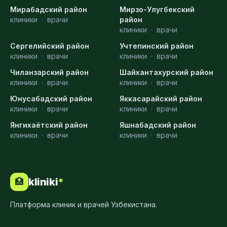
Мирабадский район
Мирзо-Улугбекский
клиники
·
врачи
район
клиники
·
врачи
Сергелийский район
Учтепинский район
клиники
·
врачи
клиники
·
врачи
Чиланзарский район
Шайхантахурский район
клиники
·
врачи
клиники
·
врачи
Юнусабадский район
Яккасарайский район
клиники
·
врачи
клиники
·
врачи
Янгихаётский район
Яшнабадский район
клиники
·
врачи
клиники
·
врачи
kliniki
*
🏥
Платформа клиник и врачей Узбекистана.