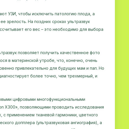
ют УЗИ, чтобы исключить патологию плода, а
ее зрелость. На поздних сроках ультразвук
ссчитывает его вес – это необходимо для выбора
тразвук позволяет получить качественное фото
ся в материнской утробе, что, конечно, очень
овенно привлекательно для будущих мам и пап. Но
иагностирует более точно, чем трехмерный, и
ковыми цифровыми многофункциональными
son X300», позволяющими проводить исследования
х, с применением тканевой гармоники, цветного
еского допплера (ультразвуковая ангиография), а