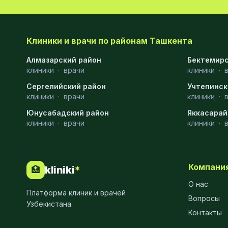
Клиники и врачи по районам Ташкента
Алмазарский район
Бектемирс
клиники
·
врачи
клиники
·
Сергелийский район
Учтепинск
клиники
·
врачи
клиники
·
Юнусабадский район
Яккасарай
клиники
·
врачи
клиники
·
Компани
kliniki
*
🏥
О нас
Платформа клиник и врачей
Вопросы
Узбекистана.
Контакты