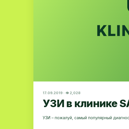
17.09.2019 · 👁 2,028
УЗИ в клинике S
УЗИ – пожалуй, самый популярный диагно