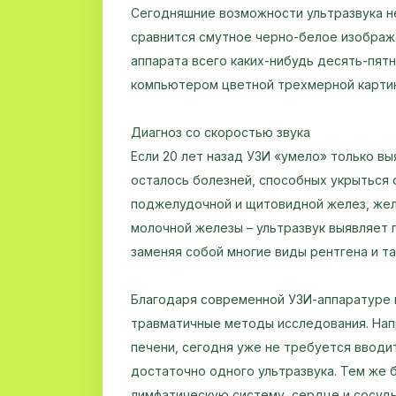
Сегодняшние возможности ультразвука н
сравнится смутное черно-белое изображ
аппарата всего каких-нибудь десять-пят
компьютером цветной трехмерной карти
Диагноз со скоростью звука
Если 20 лет назад УЗИ «умело» только выя
осталось болезней, способных укрыться о
поджелудочной и щитовидной желез, жел
молочной железы – ультразвук выявляет 
заменяя собой многие виды рентгена и та
Благодаря современной УЗИ-аппаратуре 
травматичные методы исследования. Нап
печени, сегодня уже не требуется вводи
достаточно одного ультразвука. Тем же
лимфатическую систему, сердце и сосуды