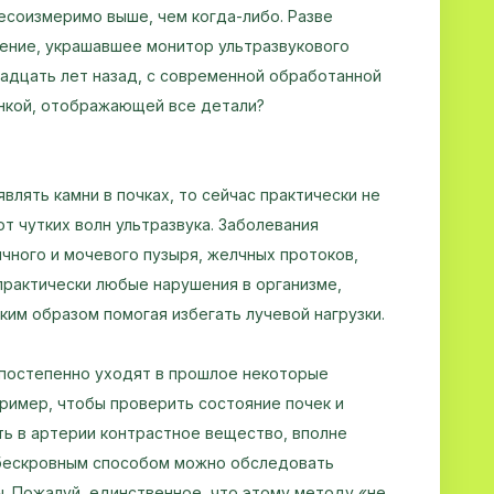
есоизмеримо выше, чем когда-либо. Разве
ение, украшавшее монитор ультразвукового
надцать лет назад, с современной обработанной
нкой, отображающей все детали?
влять камни в почках, то сейчас практически не
т чутких волн ультразвука. Заболевания
чного и мочевого пузыря, желчных протоков,
практически любые нарушения в организме,
ким образом помогая избегать лучевой нагрузки.
постепенно уходят в прошлое некоторые
ример, чтобы проверить состояние почек и
ть в артерии контрастное вещество, вполне
 бескровным способом можно обследовать
. Пожалуй, единственное, что этому методу «не