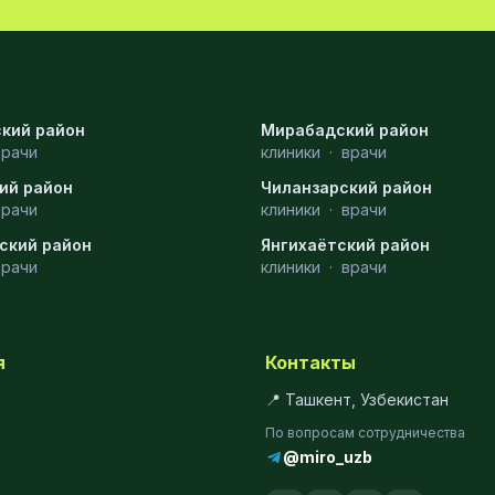
кий район
Мирабадский район
врачи
клиники
·
врачи
ий район
Чиланзарский район
врачи
клиники
·
врачи
ский район
Янгихаётский район
врачи
клиники
·
врачи
я
Контакты
📍 Ташкент, Узбекистан
По вопросам сотрудничества
@miro_uzb