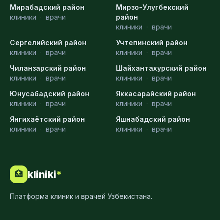
Мирабадский район
Мирзо-Улугбекский
клиники
·
врачи
район
клиники
·
врачи
Сергелийский район
Учтепинский район
клиники
·
врачи
клиники
·
врачи
Чиланзарский район
Шайхантахурский район
клиники
·
врачи
клиники
·
врачи
Юнусабадский район
Яккасарайский район
клиники
·
врачи
клиники
·
врачи
Янгихаётский район
Яшнабадский район
клиники
·
врачи
клиники
·
врачи
kliniki
*
🏥
Платформа клиник и врачей Узбекистана.