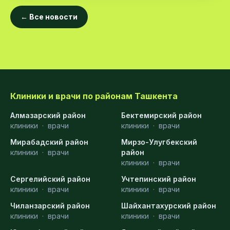
← Все новости
Клиники и врачи по районам Ташкента
Алмазарский район
Бектемирский район
клиники
·
врачи
клиники
·
врачи
Мирабадский район
Мирзо-Улугбекский
клиники
·
врачи
район
клиники
·
врачи
Сергелийский район
Учтепинский район
клиники
·
врачи
клиники
·
врачи
Чиланзарский район
Шайхантахурский район
клиники
·
врачи
клиники
·
врачи