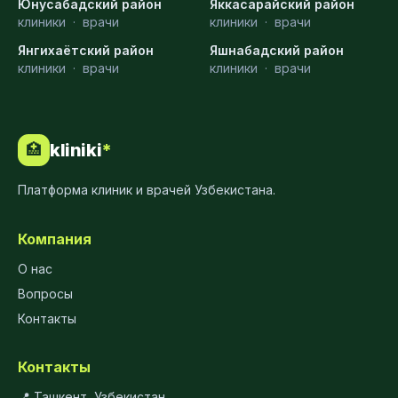
Юнусабадский район
Яккасарайский район
клиники
·
врачи
клиники
·
врачи
Янгихаётский район
Яшнабадский район
клиники
·
врачи
клиники
·
врачи
kliniki
*
🏥
Платформа клиник и врачей Узбекистана.
Компания
О нас
Вопросы
Контакты
Контакты
📍 Ташкент, Узбекистан