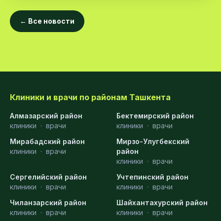
← Все новости
Клиники и врачи по районам Ташкента
Алмазарский район
Бектемирский район
клиники
·
врачи
клиники
·
врачи
Мирабадский район
Мирзо-Улугбекский
клиники
·
врачи
район
клиники
·
врачи
Сергелийский район
Учтепинский район
клиники
·
врачи
клиники
·
врачи
Чиланзарский район
Шайхантахурский район
клиники
·
врачи
клиники
·
врачи