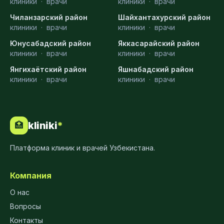
клиники
·
врачи
клиники
·
врачи
Чиланзарский район
Шайхантахурский район
клиники
·
врачи
клиники
·
врачи
Юнусабадский район
Яккасарайский район
клиники
·
врачи
клиники
·
врачи
Янгихаётский район
Яшнабадский район
клиники
·
врачи
клиники
·
врачи
kliniki
*
🏥
Платформа клиник и врачей Узбекистана.
Компания
О нас
Вопросы
Контакты