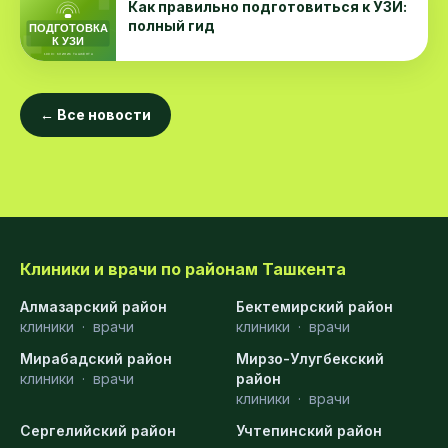
Как правильно подготовиться к УЗИ:
полный гид
← Все новости
Клиники и врачи по районам Ташкента
Алмазарский район
Бектемирский район
клиники
·
врачи
клиники
·
врачи
Мирабадский район
Мирзо-Улугбекский
клиники
·
врачи
район
клиники
·
врачи
Сергелийский район
Учтепинский район