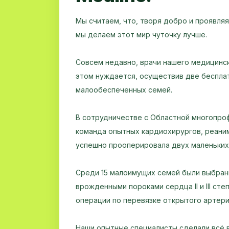
Мы считаем, что, творя добро и проявляя
мы делаем этот мир чуточку лучше.
Совсем недавно, врачи нашего медицинск
этом нуждается, осуществив две беспла
малообеспеченных семей.
В сотрудничестве с Областной многопро
команда опытных кардиохирургов, реаним
успешно прооперировала двух маленьких 
Среди 15 малоимущих семей были выбраны
врожденными пороками сердца II и III ст
операции по перевязке открытого артери
Наши опытные специалисты сделали всё 