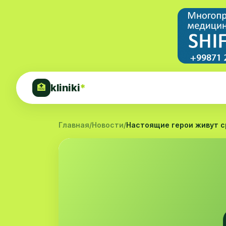
kliniki
*
🏥
Главная
/
Новости
/
Настоящие герои живут ср