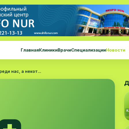
Главная
Клиники
Врачи
Специализации
Новости
еди нас, а некот...
Д