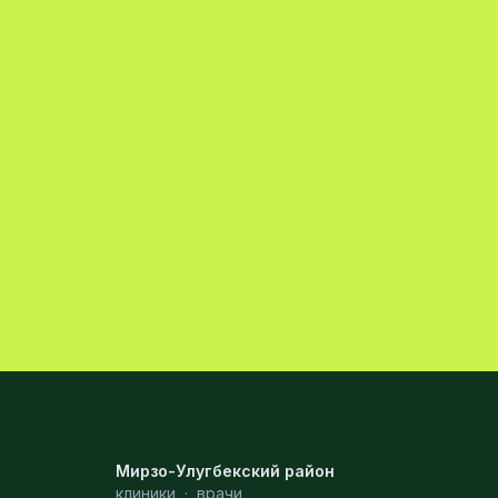
Мирзо-Улугбекский район
клиники
·
врачи