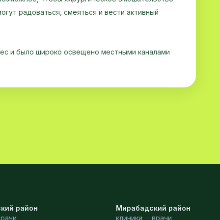
огут радоваться, смеяться и вести активный
ес и было широко освещено местными каналами
кий район
Мирабадский район
врачи
клиники
·
врачи