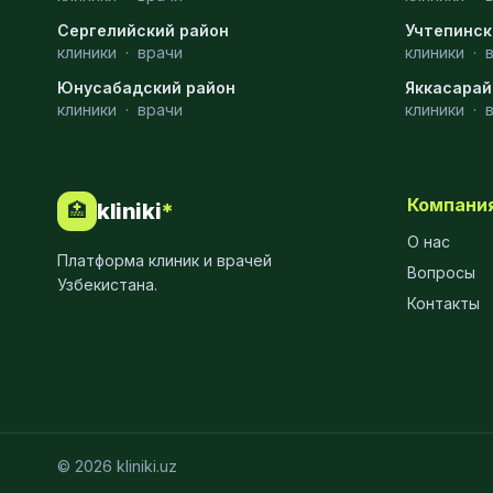
Сергелийский район
Учтепинск
клиники
·
врачи
клиники
·
Юнусабадский район
Яккасарай
клиники
·
врачи
клиники
·
Компани
kliniki
*
🏥
О нас
Платформа клиник и врачей
Вопросы
Узбекистана.
Контакты
© 2026 kliniki.uz