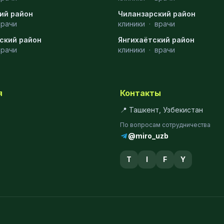
ий район
Чиланзарский район
врачи
клиники
·
врачи
ский район
Янгихаётский район
врачи
клиники
·
врачи
я
Контакты
📍 Ташкент, Узбекистан
По вопросам сотрудничества
@miro_uzb
T
I
F
Y