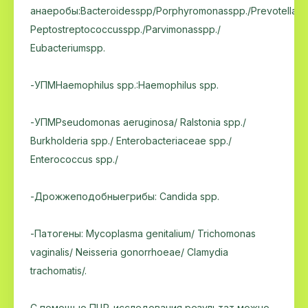
анаеробы:Bacteroidesspp/Porphyromonasspp./Prevotellasp
Peptostreptococcusspp./Parvimonasspp./
Eubacteriumspp.
-УПМHaemophilus spp.:Haemophilus spp.
-УПМPseudomonas aeruginosa/ Ralstonia spp./
Burkholderia spp./ Enterobacteriaceae spp./
Enterococcus spp./
-Дрожжеподобныегрибы: Candida spp.
-Патогены: Mycoplasma genitalium/ Trichomonas
vaginalis/ Neisseria gonorrhoeae/ Clamydia
trachomatis/.
С помощью ПЦР-исследования результат можно