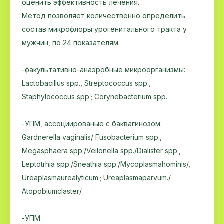
оценить эффективность лечения.
Метод позволяет количественно определить
состав микрофлоры урогенитального тракта у
мужчин, по 24 показателям:
-факультативно-анаэробные микроорганизмы:
Lactobacillus spp., Streptococcus spp.,
Staphylococcus spp.; Corynebacterium spp.
-УПМ, ассоциированые с баквагинозом:
Gardnerella vaginalis/ Fusobacterium spp.,
Megasphaera spp./Veilonella spp./Dialister spp.,
Leptotrhia spp./Sneathia spp./Mycoplasmahominis/,
Ureaplasmaurealyticum.; Ureaplasmaparvum./
Atopobiumclaster/
-УПМ