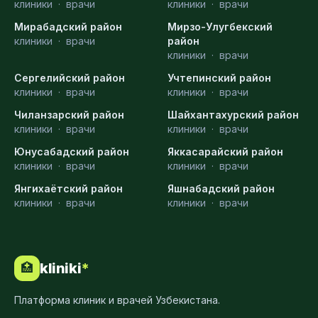
клиники
·
врачи
клиники
·
врачи
Мирабадский район
Мирзо-Улугбекский
клиники
·
врачи
район
клиники
·
врачи
Сергелийский район
Учтепинский район
клиники
·
врачи
клиники
·
врачи
Чиланзарский район
Шайхантахурский район
клиники
·
врачи
клиники
·
врачи
Юнусабадский район
Яккасарайский район
клиники
·
врачи
клиники
·
врачи
Янгихаётский район
Яшнабадский район
клиники
·
врачи
клиники
·
врачи
kliniki
*
🏥
Платформа клиник и врачей Узбекистана.