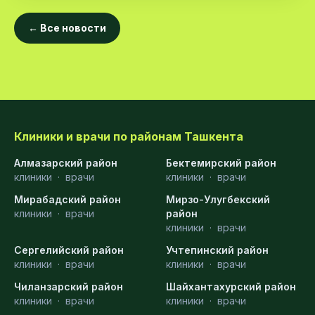
← Все новости
Клиники и врачи по районам Ташкента
Алмазарский район
Бектемирский район
клиники
·
врачи
клиники
·
врачи
Мирабадский район
Мирзо-Улугбекский
клиники
·
врачи
район
клиники
·
врачи
Сергелийский район
Учтепинский район
клиники
·
врачи
клиники
·
врачи
Чиланзарский район
Шайхантахурский район
клиники
·
врачи
клиники
·
врачи