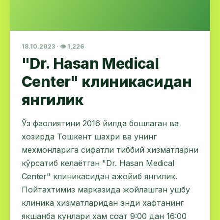
18.10.2023 · 👁 1,226
"Dr. Hasan Medical
Center" клиникасидан
янгилик
Ўз фаолиятини 2016 йилда бошлаган ва
хозирда Тошкент шахри ва унинг
мехмонларига сифатли тиббий хизматларни
кўрсатиб келаётган "Dr. Hasan Medical
Center" клиникасидан ажойиб янгилик.
Пойтахтимиз марказида жойлашган ушбу
клиника хизматларидан энди хафтанинг
якшанба кунлари хам соат 9:00 дан 16:00