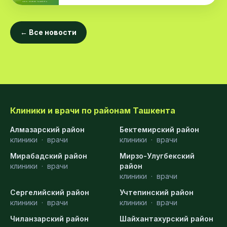
← Все новости
Клиники и врачи по районам Ташкента
Алмазарский район
Бектемирский район
клиники
·
врачи
клиники
·
врачи
Мирабадский район
Мирзо-Улугбекский
клиники
·
врачи
район
клиники
·
врачи
Сергелийский район
Учтепинский район
клиники
·
врачи
клиники
·
врачи
Чиланзарский район
Шайхантахурский район