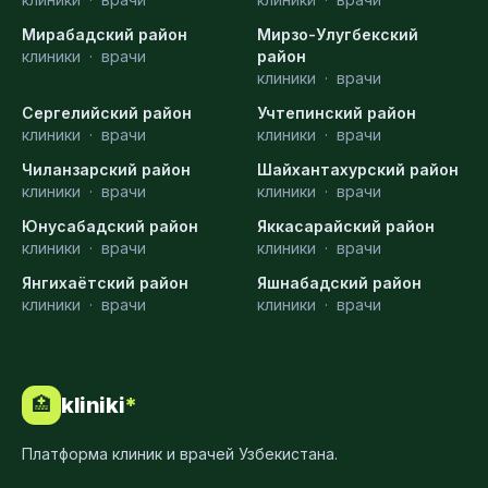
Мирабадский район
Мирзо-Улугбекский
клиники
·
врачи
район
клиники
·
врачи
Сергелийский район
Учтепинский район
клиники
·
врачи
клиники
·
врачи
Чиланзарский район
Шайхантахурский район
клиники
·
врачи
клиники
·
врачи
Юнусабадский район
Яккасарайский район
клиники
·
врачи
клиники
·
врачи
Янгихаётский район
Яшнабадский район
клиники
·
врачи
клиники
·
врачи
kliniki
*
🏥
Платформа клиник и врачей Узбекистана.