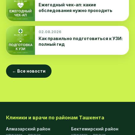
Ежегодный чек-ап: какие
обследования нужно проходить
02.08.2026
Как правильно подготовиться к УЗИ:
полный гид
← Все новости
Клиники и врачи по районам Ташкента
Алмазарский район
Бектемирский район
клиники
·
врачи
клиники
·
врачи