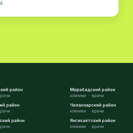
5А
кий район
Мирабадский район
врачи
клиники
·
врачи
ий район
Чиланзарский район
врачи
клиники
·
врачи
ский район
Янгихаётский район
врачи
клиники
·
врачи