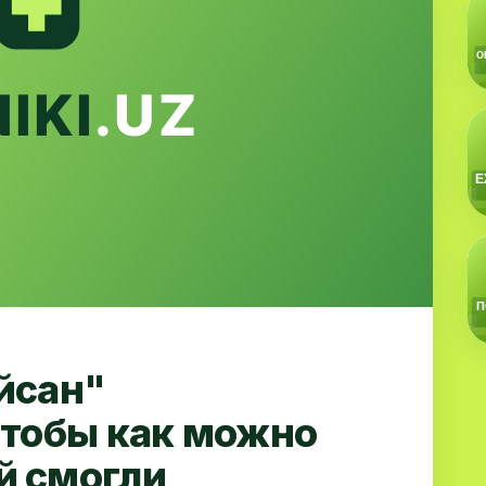
йсан"
чтобы как можно
й смогли