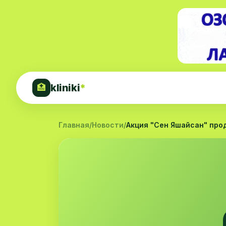
kliniki
*
🏥
Главная
/
Новости
/
Акция "Сен Яшайсан" прод