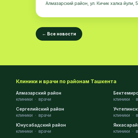
Алмазарский район, ул. Кичик халка йули, 
← Все новости
Клиники и врачи по районам Ташкента
Алмазарский район
Бектемирс
клиники
·
врачи
клиники
·
Сергелийский район
Учтепинск
клиники
·
врачи
клиники
·
Юнусабадский район
Яккасарай
клиники
·
врачи
клиники
·