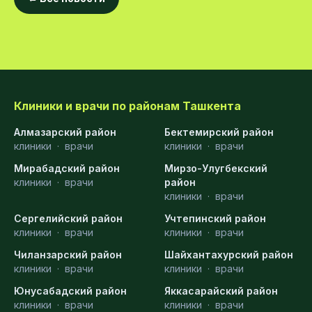
Клиники и врачи по районам Ташкента
Алмазарский район
Бектемирский район
клиники
·
врачи
клиники
·
врачи
Мирабадский район
Мирзо-Улугбекский
клиники
·
врачи
район
клиники
·
врачи
Сергелийский район
Учтепинский район
клиники
·
врачи
клиники
·
врачи
Чиланзарский район
Шайхантахурский район
клиники
·
врачи
клиники
·
врачи
Юнусабадский район
Яккасарайский район
клиники
·
врачи
клиники
·
врачи