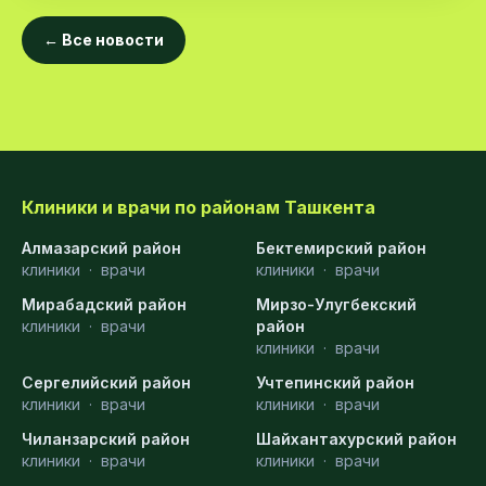
← Все новости
Клиники и врачи по районам Ташкента
Алмазарский район
Бектемирский район
клиники
·
врачи
клиники
·
врачи
Мирабадский район
Мирзо-Улугбекский
клиники
·
врачи
район
клиники
·
врачи
Сергелийский район
Учтепинский район
клиники
·
врачи
клиники
·
врачи
Чиланзарский район
Шайхантахурский район
клиники
·
врачи
клиники
·
врачи