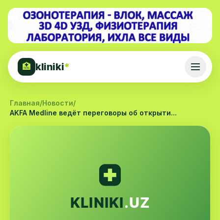
kliniki
*
🏥
Главная
/
Новости
/
AKFA Medline ведёт переговоры об открыти...