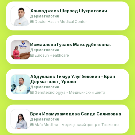
Хонходжаев Шерзод Шухратович
Дерматология
🏥 Doctor Hasan Medical Center
Исмаилова Гузаль Маъсудбековна.
Дерматология
🏥 Eurosun Healthcare
Абдуллаев Тимур Улугбекович - Врач
Дерматолог, Уролог
Дерматология
🏥 Genotexnologiya - Медицинский центр
Врач Исамухамедова Саида Салиховна
Дерматология
🏥 Akfa Medline - медицинский центр в Ташкенте