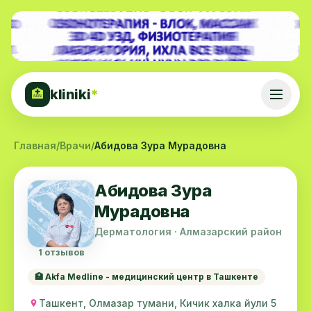
kliniki
*
🏥
Главная
/
Врачи
/
Абидова Зура Мурадовна
Абидова Зура
Мурадовна
Дерматология · Алмазарский район
1 отзывов
🏥 Akfa Medline - медицинский центр в Ташкенте
Ташкент, Олмазар тумани, Кичик халка йули 5