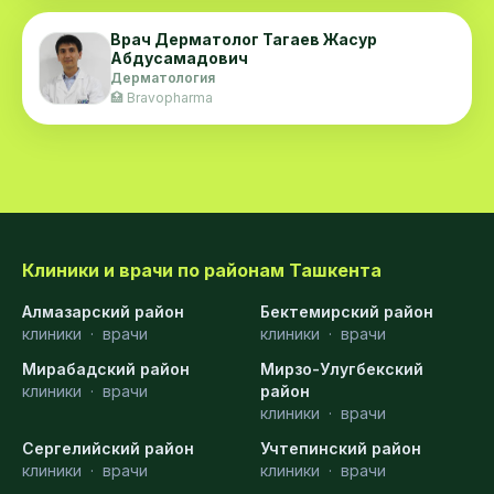
Врач Дерматолог Тагаев Жасур
Абдусамадович
Дерматология
🏥 Bravopharma
Клиники и врачи по районам Ташкента
Алмазарский район
Бектемирский район
клиники
·
врачи
клиники
·
врачи
Мирабадский район
Мирзо-Улугбекский
клиники
·
врачи
район
клиники
·
врачи
Сергелийский район
Учтепинский район
клиники
·
врачи
клиники
·
врачи