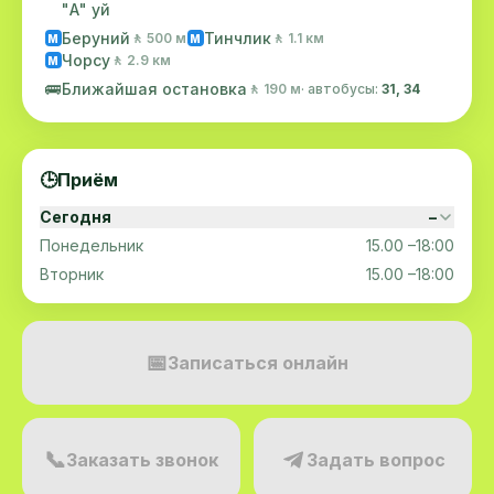
"А" уй
Беруний
Тинчлик
🚶 500 м
🚶 1.1 км
M
M
Чорсу
🚶 2.9 км
M
🚌
Ближайшая остановка
🚶 190 м
· автобусы:
31, 34
🕒
Приём
Сегодня
–
Понедельник
15.00 –18:00
Вторник
15.00 –18:00
📅
Записаться онлайн
📞
Заказать звонок
Задать вопрос