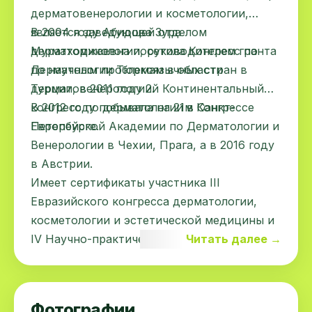
дерматовенерологии и косметологии,
является заведующей отделом
В 2004 году Абидова Зура
дерматомикологии, руководителем гранта
Муратходжаевна посетила Конгресс по
по научным проблемам в области
Дерматологии Тюркоязычных стран в
дерматовенерологии.
Турции, в 2011 году 2й Континентальный
конгресс по дерматологии в Санкт-
В 2012 году побывала на 21м Конгрессе
Петербурге.
Европейской Академии по Дерматологии и
Венерологии в Чехии, Прага, а в 2016 году
в Австрии.
Имеет сертификаты участника III
Евразийского конгресса дерматологии,
косметологии и эстетической медицины и
IV Научно-практической конференции в
Читать далее →
Казахстане «Возрастные аспекты
дерматокосметологии и
дерматовенерологии», а также 2-ого
Фотографии