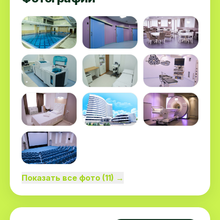
Международного Закавказского Конгресса
«Фотодерматологии и рака кожи».
Показать все фото (11) →