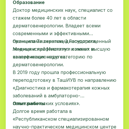
Образование
Доктор медицинских наук, специалист со
стажем более 40 лет в области
дерматовенерологии. Владеет всеми
современными и эффективными
принципами терапии, диагностики,
Окончила Ташкентский Государственный
лечения и профилактики кожных и
Медицинский Институт и имеет высшую
венерических недугов.
квалификационную категорию по
дерматовенерологии.
В 2019 году прошла профессиональную
переподготовку в ТашИУВ по направлению
«Диагностика и фармакотерапия кожных
заболеваний в амбулаторно-
поликлинических условиях».
Опыт работы
Долгое время работала в
«Республиканском специализированном
научно-практическом медицинском центре