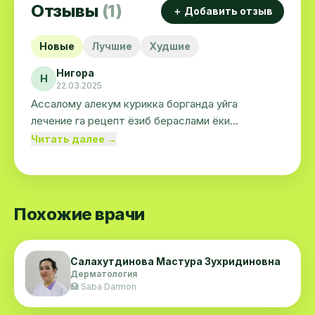
Отзывы
(1)
＋ Добавить отзыв
Новые
Лучшие
Худшие
Нигора
Н
22.03.2025
Ассалому алекум курикка борганда уйга
лечение га рецепт ёзиб бераслами ёки
балницада олиш шартми
Читать далее →
Похожие врачи
Салахутдинова Мастура Зухридиновна
Дерматология
🏥 Saba Darmon