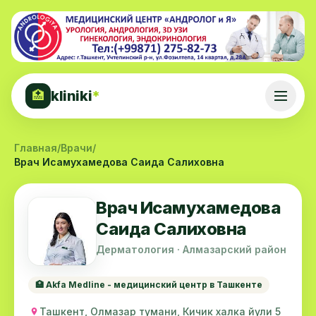
kliniki
*
🏥
Главная
/
Врачи
/
Врач Исамухамедова Саида Салиховна
Врач Исамухамедова
Саида Салиховна
Дерматология · Алмазарский район
🏥 Akfa Medline - медицинский центр в Ташкенте
Ташкент, Олмазар тумани, Кичик халка йули 5