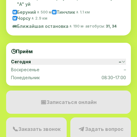
"А" уй
Беруний
Тинчлик
🚶 500 м
🚶 1.1 км
M
M
Чорсу
🚶 2.9 км
M
🚌
Ближайшая остановка
🚶 190 м
· автобусы:
31, 34
🕒
Приём
Сегодня
–
Воскресенье
–
Понедельник
08:30–17:00
📅
Записаться онлайн
📞
Заказать звонок
Задать вопрос