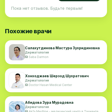
Пока нет отзывов. Будьте первым!
Похожие врачи
Салахутдинова Мастура Зухридиновна
Дерматология
🏥 Saba Darmon
Хонходжаев Шерзод Шухратович
Дерматология
🏥 Doctor Hasan Medical Center
Абидова Зура Мурадовна
Дерматология
🏥 Akfa Medline - медицинский центр в Ташкенте