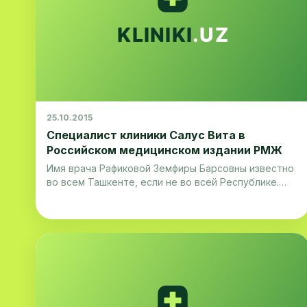
25.10.2015
Специалист клиники Салус Вита в
Российском медицинском издании РМЖ
Имя врача Рафиковой Земфиры Барсовны известно
во всем Ташкенте, если не во всей Республике.
Она является врачом высшей категории,
кандидатом медицинских наук, доцентом, автором
более пятидесяти научных статей, соавтором 2
монографий по детской невропатологии.