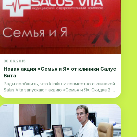
30.06.2015
Новая акция «Семья и Я» от клиники Салус
Вита
Рады сообщить, что kliniki.uz совместно с клиникой
Salus Vita запускают акцию «Семья и Я». Скидка 2 %
на все услуги! Для того, чтобы стать обладателем
дисконтной карты со скидкой 2% необходимо
просто записаться на прием к врачу через kliniki.uz
или при помощи телефонного звонка