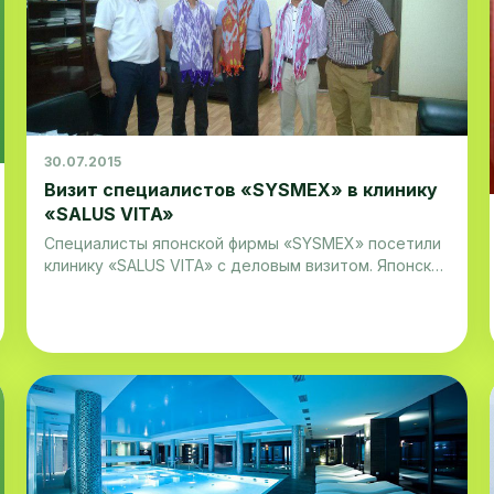
30.07.2015
Визит специалистов «SYSMEX» в клинику
«SALUS VITA»
Специалисты японской фирмы «SYSMEX» посетили
клинику «SALUS VITA» c деловым визитом. Японская
делегация прибыла в клинику не случайно – между
сторонами ведется давнее и плодотворное
сотрудничество, ведь большое количество
оборудование в лаборатории «SALUS VITA»