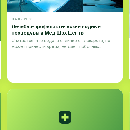
04.02.2015
Лечебно-профилактические водные
процедуры в Мед Шох Центр
Считается, что вода, в отличие от лекарств, не
может принести вреда, не дает побочных
эффектов, и все же приступать к водолечению, как
и ко всякому другому лечению, следует
постепенно и с осторожностью. Необходимо
учитывать возраст, общее состояние организма,
склонность к различн