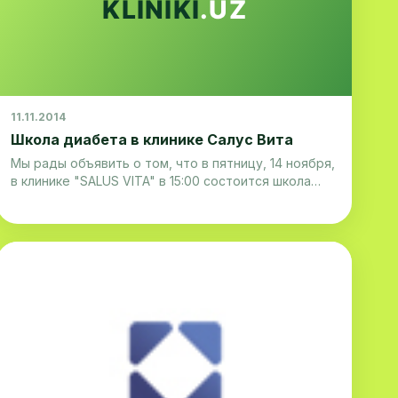
11.11.2014
Школа диабета в клинике Салус Вита
Мы рады объявить о том, что в пятницу, 14 ноября,
в клинике "SALUS VITA" в 15:00 состоится школа
диабета, приуроченная ко Всемирному дню против
диабета. В ходе занятия, специалисты поделяться
основной информцией об этом заболевании, дадут
необходимые рекомендации