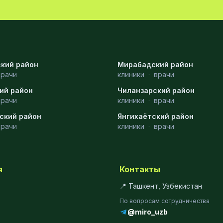
кий район
Мирабадский район
врачи
клиники
·
врачи
ий район
Чиланзарский район
врачи
клиники
·
врачи
ский район
Янгихаётский район
врачи
клиники
·
врачи
я
Контакты
📍 Ташкент, Узбекистан
По вопросам сотрудничества
@miro_uzb