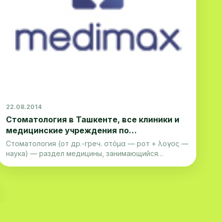
22.08.2014
Стоматология в Ташкенте, все клиники и
медицинские учреждения по
стоматологии, найти лучшего
Стоматология (от др.-греч. στόμα — рот + λογος —
стоматолога в ташкенте,
наука) — раздел медицины, занимающийся
стоматологические клиники ташкента
изучением зубов, их строения и функционирования,
их заболе