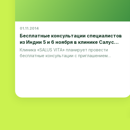
01.11.2014
Бесплатные консультации специалистов
из Индии 5 и 6 ноября в клинике Салус
Вита
Клиника «SALUS VITA» планирует провести
бесплатные консультации с приглашением
специалистов из многопрофильной клиники Макс,
Сакет, Индия. Так, 5 и 6 ноября, в клинике будут
принимать Доктор Ритвик Радж Бхуян - кардиолог,
Доктор Бипин Валиа – невропатолог и Доктор
Анант Кумар – уролог.