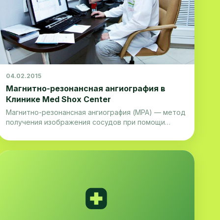
04.02.2015
Магнитно-резонансная ангиография в
Клинике Med Shox Center
Магнитно-резонансная ангиография (МРА) — метод
получения изображения сосудов при помощи
магнитно-резонансноготомографа. Метод
позволяет оценивать как анатомические, так и
функциональные особенности кровотока.