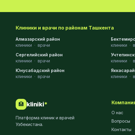
Клиники и врачи по районам Ташкента
Алмазарский район
Бектемирс
клиники
·
врачи
клиники
·
Сергелийский район
Учтепинск
клиники
·
врачи
клиники
·
Юнусабадский район
Яккасарай
клиники
·
врачи
клиники
·
Компани
kliniki
*
🏥
О нас
Платформа клиник и врачей
Вопросы
Узбекистана.
Контакты