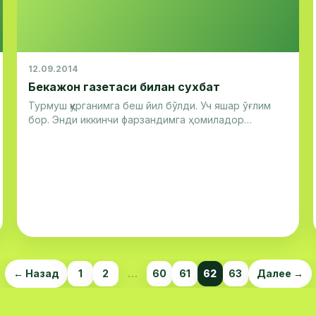
12.09.2014
Бекажон газетаси билан сухбат
Турмуш қурганимга беш йил бўлди. Уч яшар ўғлим
бор. Энди иккинчи фарзандимга ҳомиладор
бўлишни истаяпман. Лекин шифокорлар трубалар
йўли берк дейишяпти. Биринчи фарзандимни
массаж муолажасини олиб, ҳомиладор бўлгандим.
2-3 ойда бир марта ҳайз кўраман. Яна фарзандли
бўла оламанми? Комила
←
Назад
1
2
…
60
61
62
63
Далее
→