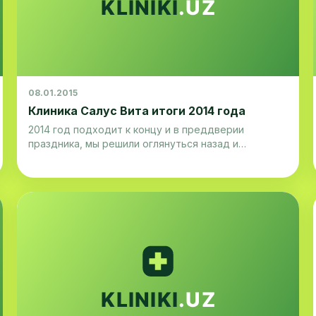
08.01.2015
Клиника Салус Вита итоги 2014 года
2014 год подходит к концу и в преддверии
праздника, мы решили оглянуться назад и
вспомнить проделанную за год работу. Так, за
минувший год, клинику посетили около десяти
иностранных специалистов – в том числе,
кандидат медицинских наук, член международных
организаций, онколог – мамолог, Сергей Портной