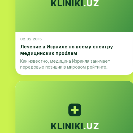
02.02.2015
Лечение в Израиле по всему спектру
медицинских проблем
Как известно, медицина Израиля занимает
передовые позиции в мировом рейтинге
здравоохранения. Именно поэтому наша клиника
является партнером всемирно известного
Медицинского центра Хорев, расположенного в
северной столице Израиля -Хайфе.