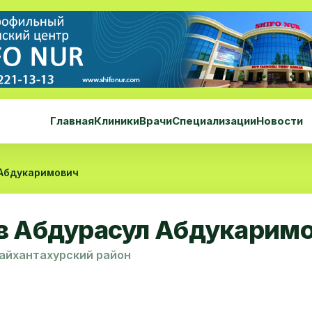
Главная
Клиники
Врачи
Специализации
Новости
 Абдукаримович
в Абдурасул Абдукарим
Шайхантахурский район