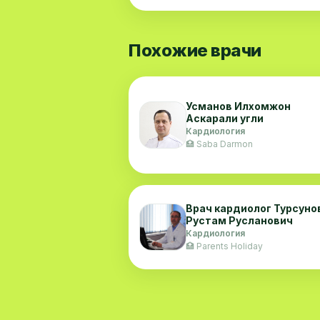
Похожие врачи
Усманов Илхомжон
Аскарали угли
Кардиология
🏥 Saba Darmon
Врач кардиолог Турсуно
Рустам Русланович
Кардиология
🏥 Parents Holiday