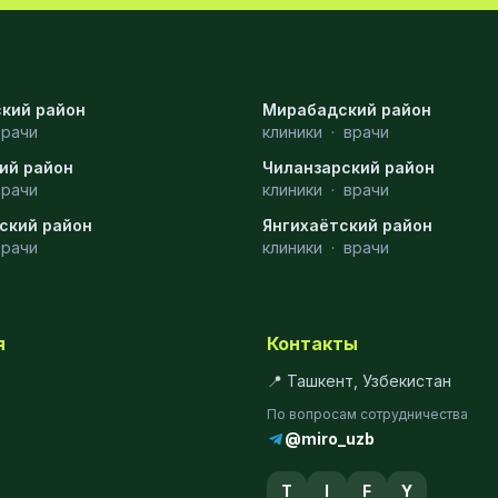
кий район
Мирабадский район
врачи
клиники
·
врачи
ий район
Чиланзарский район
врачи
клиники
·
врачи
ский район
Янгихаётский район
врачи
клиники
·
врачи
я
Контакты
📍 Ташкент, Узбекистан
По вопросам сотрудничества
@miro_uzb
T
I
F
Y