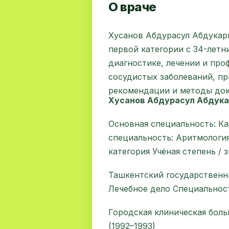
О враче
Хусанов Абдурасул Абдукар
первой категории с 34-летн
диагностике, лечении и про
сосудистых заболеваний, п
рекомендации и методы док
Хусанов Абдурасул Абдук
Основная специальность: К
специальность: Аритмология
категория Учёная степень / 
Ташкентский государственн
Лечебное дело Специальност
Городская клиническая бол
(1992–1993)