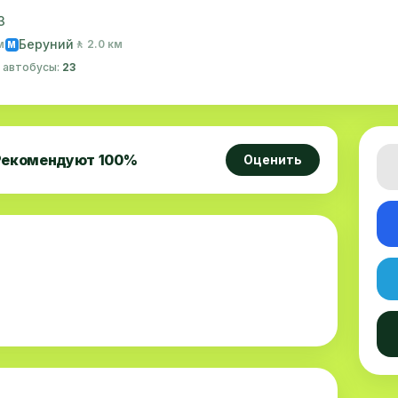
3
Беруний
м
🚶 2.0 км
M
· автобусы:
23
Рекомендуют
100
%
Оценить