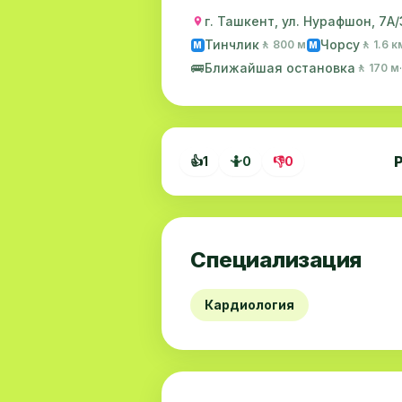
г. Ташкент, ул. Нурафшон, 7А/
Тинчлик
Чорсу
🚶 800 м
🚶 1.6 к
M
M
🚌
Ближайшая остановка
🚶 170 м
👍
1
🤷
0
👎
0
Специализация
Кардиология