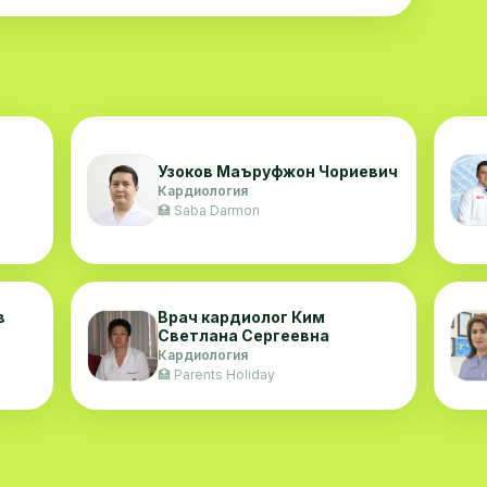
Узоков Маъруфжон Чориевич
Кардиология
🏥 Saba Darmon
в
Врач кардиолог Ким
Светлана Сергеевна
Кардиология
🏥 Parents Holiday