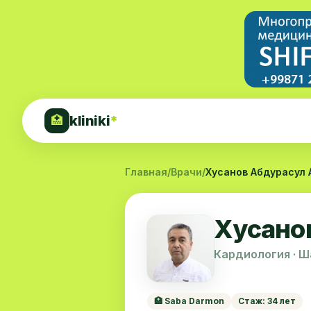
kliniki
*
🏥
Главная
/
Врачи
/
Хусанов Абдурасул
Хусано
Кардиология · 
🏥 Saba Darmon
Стаж: 34 лет