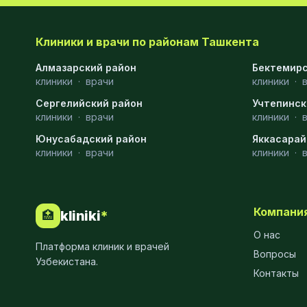
Клиники и врачи по районам Ташкента
Алмазарский район
Бектемирс
клиники
·
врачи
клиники
·
Сергелийский район
Учтепинск
клиники
·
врачи
клиники
·
Юнусабадский район
Яккасарай
клиники
·
врачи
клиники
·
Компани
kliniki
*
🏥
О нас
Платформа клиник и врачей
Вопросы
Узбекистана.
Контакты