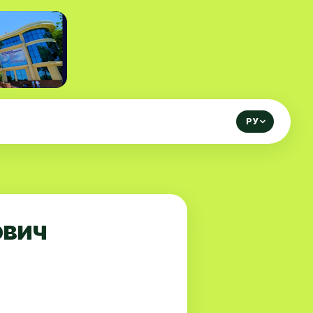
РУ
ович