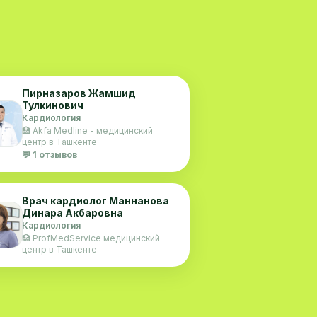
Пирназаров Жамшид
Тулкинович
Кардиология
🏥 Akfa Medline - медицинский
центр в Ташкенте
💬 1 отзывов
Врач кардиолог Маннанова
Динара Акбаровна
Кардиология
🏥 ProfMedService медицинский
центр в Ташкенте