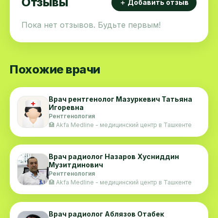
Отзывы
＋ Добавить отзыв
Пока нет отзывов. Будьте первым!
Похожие врачи
Врач рентгенолог Мазуркевич Татьяна
Игоревна
Рентгенология
🏥 Akfa Medline - медицинский центр в Ташкенте
Врач радиолог Назаров Хусниддин
Музитдинович
Рентгенология
🏥 Akfa Medline - медицинский центр в Ташкенте
Врач радиолог Аблязов Отабек