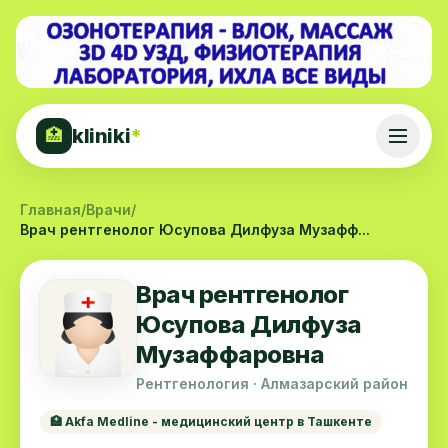
kliniki
*
🏥
Главная
/
Врачи
/
Врач рентгенолог Юсупова Дилфуза Музафф...
Врач рентгенолог
Юсупова Дилфуза
Музаффаровна
Рентгенология · Алмазарский район
🏥 Akfa Medline - медицинский центр в Ташкенте