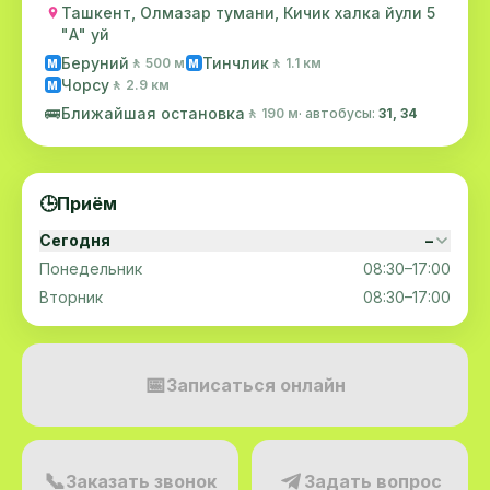
Ташкент, Олмазар тумани, Кичик халка йули 5
"А" уй
Беруний
Тинчлик
🚶 500 м
🚶 1.1 км
M
M
Чорсу
🚶 2.9 км
M
🚌
Ближайшая остановка
🚶 190 м
· автобусы:
31, 34
🕒
Приём
Сегодня
–
Понедельник
08:30–17:00
Вторник
08:30–17:00
📅
Записаться онлайн
📞
Заказать звонок
Задать вопрос