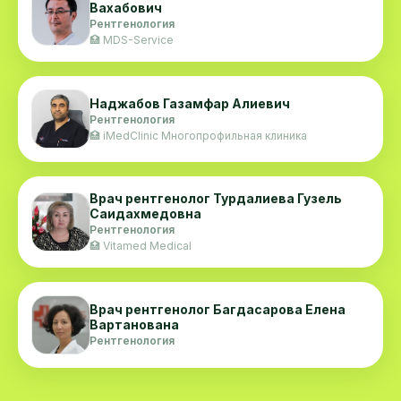
Вахабович
Рентгенология
🏥 MDS-Service
Наджабов Газамфар Алиевич
Рентгенология
🏥 iMedClinic Многопрофильная клиника
Врач рентгенолог Турдалиева Гузель
Саидахмедовна
Рентгенология
🏥 Vitamed Medical
Врач рентгенолог Багдасарова Елена
Вартанована
Рентгенология