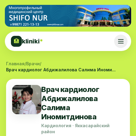
kliniki
*
🏥
Главная
/
Врачи
/
Врач кардиолог Абдижалилова Салима Иноми...
Врач кардиолог
Абдижалилова
Салима
Иномитдинова
Кардиология · Яккасарайский
район