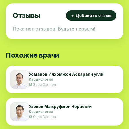
Отзывы
＋ Добавить отзыв
Пока нет отзывов. Будьте первым!
Похожие врачи
Усманов Илхомжон Аскарали угли
Кардиология
🏥 Saba Darmon
Узоков Маъруфжон Чориевич
Кардиология
🏥 Saba Darmon