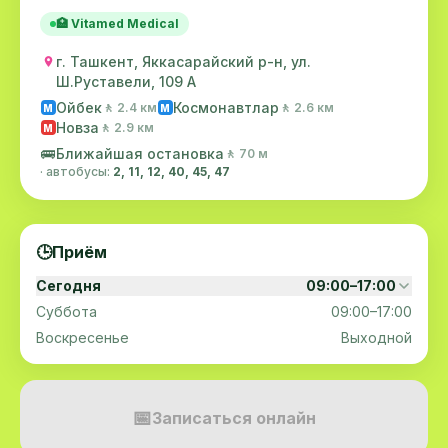
🏥 Vitamed Medical
г. Ташкент, Яккасарайский р-н, ул.
Ш.Руставели, 109 А
Ойбек
Космонавтлар
🚶 2.4 км
🚶 2.6 км
M
M
Новза
🚶 2.9 км
M
🚌
Ближайшая остановка
🚶 70 м
· автобусы:
2, 11, 12, 40, 45, 47
🕒
Приём
Сегодня
09:00–17:00
Суббота
09:00–17:00
Воскресенье
Выходной
📅
Записаться онлайн