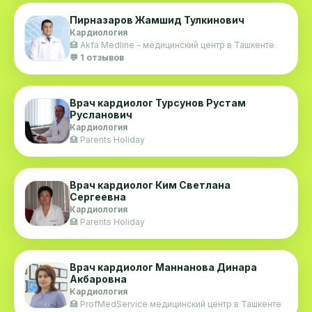
Пирназаров Жамшид Тулкинович
Кардиология
🏥 Akfa Medline - медицинский центр в Ташкенте
💬 1 отзывов
Врач кардиолог Турсунов Рустам
Русланович
Кардиология
🏥 Parents Holiday
Врач кардиолог Ким Светлана
Сергеевна
Кардиология
🏥 Parents Holiday
Врач кардиолог Маннанова Динара
Акбаровна
Кардиология
🏥 ProfMedService медицинский центр в Ташкенте