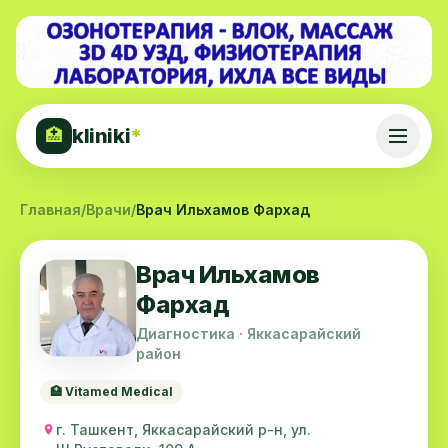
kliniki
*
🏥
Главная
/
Врачи
/
Врач Ильхамов Фархад
Врач Ильхамов
Фархад
Диагностика · Яккасарайский
район
🏥 Vitamed Medical
г. Ташкент, Яккасарайский р-н, ул.