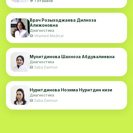
💬 1 отзывов
Врач Розыходжаева Дилноза
Алижоновна
Диагностика
🏥 Vitamed Medical
Мухитдинова Шахноза Абдувалиевна
Диагностика
🏥 Saba Darmon
Нуритдинова Нозима Нуритдин кизи
Диагностика
🏥 Saba Darmon