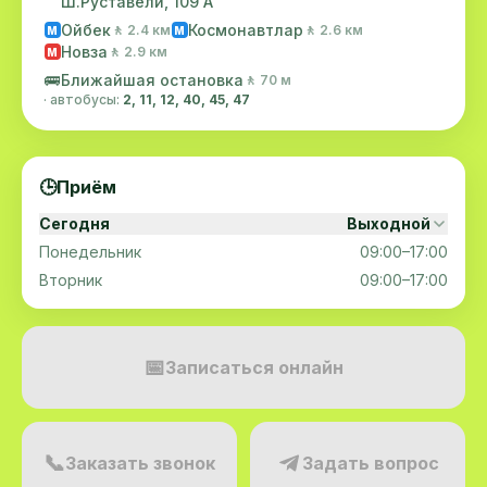
Ш.Руставели, 109 А
Ойбек
Космонавтлар
🚶 2.4 км
🚶 2.6 км
M
M
Новза
🚶 2.9 км
M
🚌
Ближайшая остановка
🚶 70 м
· автобусы:
2, 11, 12, 40, 45, 47
🕒
Приём
Сегодня
Выходной
Понедельник
09:00–17:00
Вторник
09:00–17:00
📅
Записаться онлайн
📞
Заказать звонок
Задать вопрос