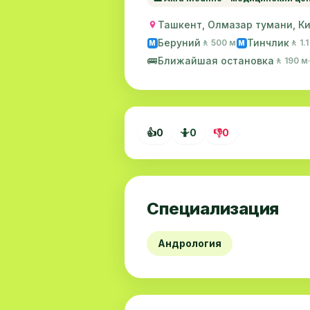
Ташкент, Олмазар тумани, Кич
Беруний
Тинчлик
🚶 500 м
🚶 1.
M
M
🚌
Ближайшая остановка
🚶 190 м
👍
0
🤷
0
👎
0
Специализация
Андрология