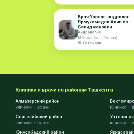
Врач Уролог-андролог
Ярмухамедов Алишер
Салиджанович
Андрология
🏥 Mediofarm (Учтепа)
💬 1 отзывов
Клиники и врачи по районам Ташкента
Алмазарский район
Бектемирс
клиники
·
врачи
клиники
·
Сергелийский район
Учтепинск
клиники
·
врачи
клиники
·
Юнусабадский район
Яккасарай