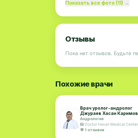
Показать все фото (11) →
Отзывы
Пока нет отзывов. Будьте п
Похожие врачи
Врач уролог-андролог
Джураев Хасан Каримо
Андрология
🏥 Doctor Hasan Medical Center
💬 1 отзывов