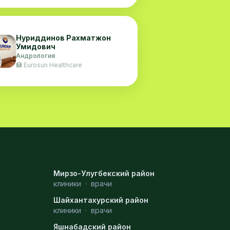
Нуриддинов Рахматжон
Умидович
Андрология
🏥 Eurosun Healthcare
Мирзо-Улугбекский район
клиники
·
врачи
Шайхантахурский район
клиники
·
врачи
Яшнабадский район