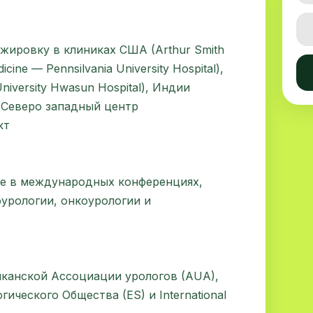
жировку в клиниках США (Arthur Smith
dicine — Pennsilvania University Hospital),
niversity Hwasun Hospital), Индии
и (Северо западный центр
кт
ие в международных конференциях,
урологии, онкоурологии и
канской Aссоциации урологов (AUA),
ческого Общества (ES) и International