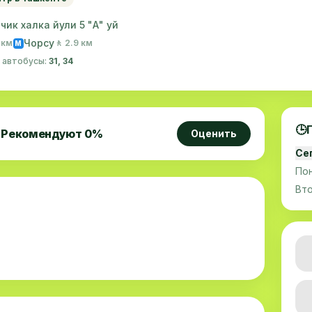
ик халка йули 5 "А" уй
Чорсу
1 км
🚶 2.9 км
M
· автобусы:
31, 34
🕒
Рекомендуют
0
%
Оценить
Се
По
Вт