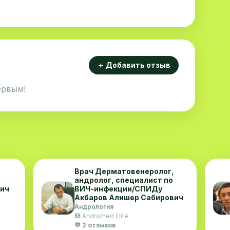
＋ Добавить отзыв
ервым!
Врач Дерматовенеролог,
андролог, специалист по
вич
ВИЧ-инфекции/СПИДу
Акбаров Алишер Сабирович
Андрология
🏥 Andromed Elite
💬 2 отзывов