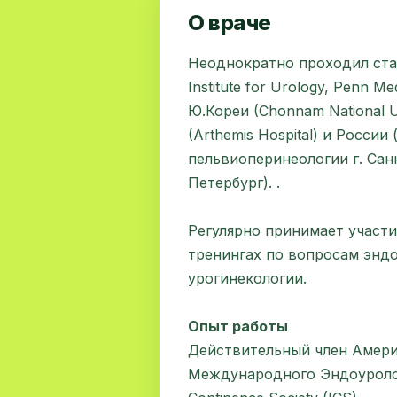
О враче
Неоднократно проходил ста
Institute for Urology, Penn Me
Ю.Кореи (Chonnam National U
(Arthemis Hospital) и Росси
пельвиоперинеологии г. Сан
Петербург). .
Регулярно принимает участ
тренингах по вопросам эндо
урогинекологии.
Опыт работы
Действительный член Амери
Международного Эндоурологи