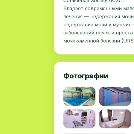
Continence Society (ICS). .
Владеет современными мал
лечения — недержания мочи
недержание мочи у мужчин 
заболеваний почек и проста
мочекаменной болезни (URS,
Фотографии