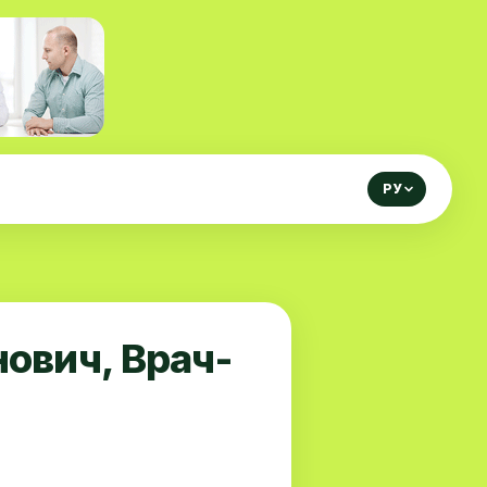
РУ
ович, Врач-