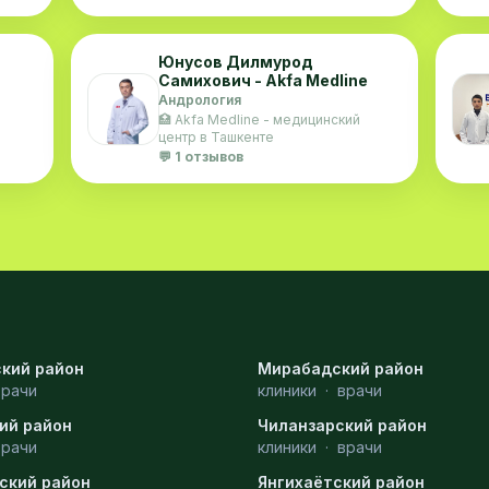
Юнусов Дилмурод
Самихович - Akfa Medline
Андрология
🏥 Akfa Medline - медицинский
центр в Ташкенте
💬 1 отзывов
кий район
Мирабадский район
врачи
клиники
·
врачи
ий район
Чиланзарский район
врачи
клиники
·
врачи
ский район
Янгихаётский район