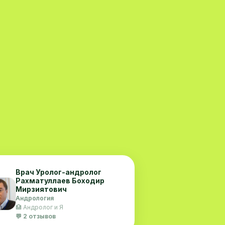
Врач Уролог-андролог
Рахматуллаев Боходир
Мирзиятович
Андрология
🏥 Андролог и Я
💬 2 отзывов