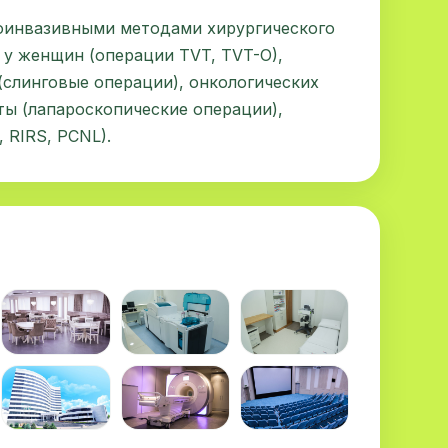
оинвазивными методами хирургического
 у женщин (операции TVT, TVT-O),
(слинговые операции), онкологических
ты (лапароскопические операции),
 RIRS, PCNL).