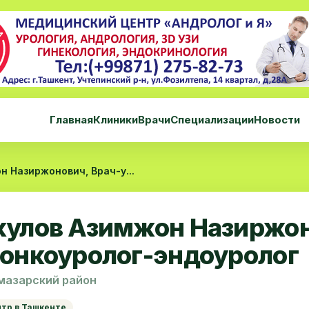
Главная
Клиники
Врачи
Специализации
Новости
н Назиржонович, Врач-у...
кулов Азимжон Назиржон
-онкоуролог-эндоуролог
мазарский район
нтр в Ташкенте