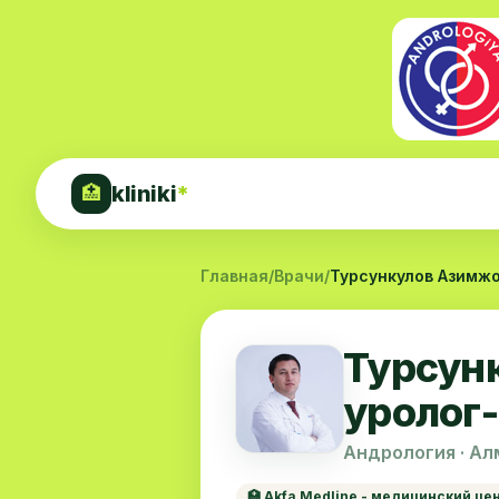
kliniki
*
🏥
Главная
/
Врачи
/
Турсункулов Азимжо
Турсун
уролог
Андрология · Ал
🏥 Akfa Medline - медицинский це