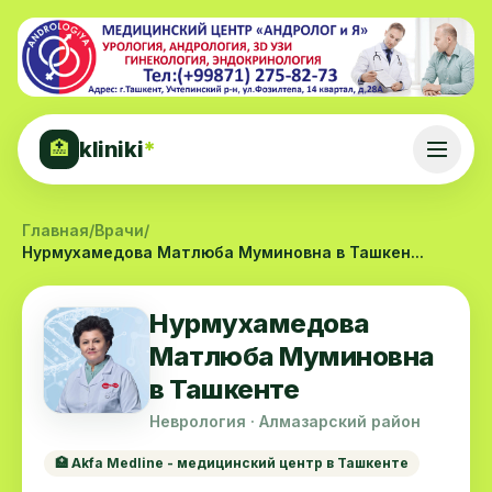
kliniki
*
🏥
Главная
/
Врачи
/
Нурмухамедова Матлюба Муминовна в Ташкен...
Нурмухамедова
Матлюба Муминовна
в Ташкенте
Неврология · Алмазарский район
🏥 Akfa Medline - медицинский центр в Ташкенте