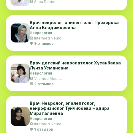
🏥 Saba Darmon
Врач невролог, эпилептолог Прохорова
Анна Владиморовна
Неврология
🏥 Intermed Neuro
💬 9 отзывов
Врач детский невропатолог Хусанбаева
Луиза Усмановна
Неврология
🏥 Vitamed Medical
💬 2 отзывов
Врач Невролог, эпилептолог,
нейрофизиолог Туйчибоева Нодира
Мираталиевна
Неврология
🏥 Intermed Neuro
💬 1 отзывов