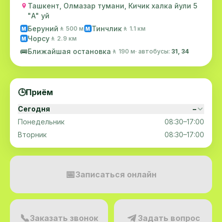
Ташкент, Олмазар тумани, Кичик халка йули 5
"А" уй
Беруний
Тинчлик
🚶 500 м
🚶 1.1 км
M
M
Чорсу
🚶 2.9 км
M
🚌
Ближайшая остановка
🚶 190 м
· автобусы:
31, 34
🕒
Приём
Сегодня
–
Понедельник
08:30–17:00
Вторник
08:30–17:00
📅
Записаться онлайн
📞
Заказать звонок
Задать вопрос