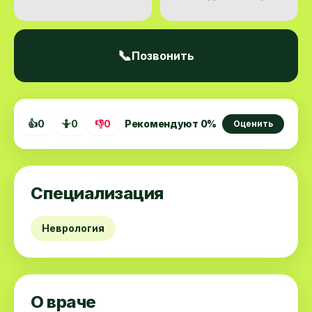
📞
Позвонить
👍
0
🤷
0
👎
0
Рекомендуют
0
%
Оценить
Специализация
Неврология
О враче