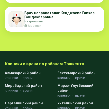
Врач невропатолог Кенджаева Гавхар
Саидакбаровна
Неврология
🏥 Medimax
Клиники и врачи по районам Ташкента
Алмазарский район
Бектемирский район
клиники
·
врачи
клиники
·
врачи
Мирабадский район
Мирзо-Улугбекский
клиники
·
врачи
район
клиники
·
врачи
Сергелийский район
Учтепинский район
клиники
·
врачи
клиники
·
врачи