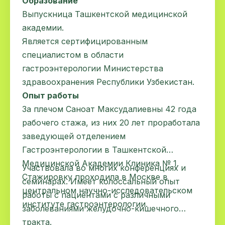
Образование
Выпускница Ташкентской медицинской
академии.
Является сертифицированным
специалистом в области
гастроэнтерологии Министерства
здравоохранения Республики Узбекистан.
Опыт работы
За плечом Саноат Максудалиевны 42 года
рабочего стажа, из них 20 лет проработала
заведующей отделением
Гастроэнтерологии в Ташкентской
Медицинской Академии Клиника № 1.
Участвовала во многих конференциях и
Стажировку проходила в Москве в
семинарах. Имеет колоссальный опыт
центральном научно-исследовательском
работы с пациентами с различными
институте гастроэнтерологии.
заболеваниями желудочно-кишечного
тракта.