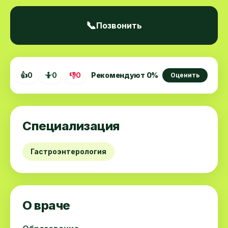
📞
Позвонить
👍
0
🤷
0
👎
0
Рекомендуют
0
%
Оценить
Специализация
Гастроэнтерология
О враче