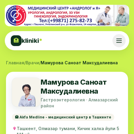
kliniki
*
🏥
Главная
/
Врачи
/
Мамурова Саноат Максудалиевна
Мамурова Саноат
Максудалиевна
Гастроэнтерология · Алмазарский
район
🏥 Akfa Medline - медицинский центр в Ташкенте
Ташкент, Олмазар тумани, Кичик халка йули 5