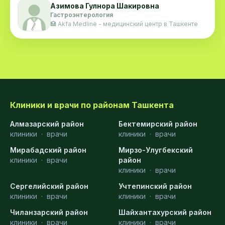
Азимова Гулнора Шакировна
Гастроэнтерология
🏥 Akfa Medline - медицинский центр в Ташкенте
Клиники и врачи по районам Ташкента
Алмазарский район
Бектемирский район
клиники
·
врачи
клиники
·
врачи
Мирабадский район
Мирзо-Улугбекский
клиники
·
врачи
район
клиники
·
врачи
Сергелийский район
Учтепинский район
клиники
·
врачи
клиники
·
врачи
Чиланзарский район
Шайхантахурский район
клиники
·
врачи
клиники
·
врачи