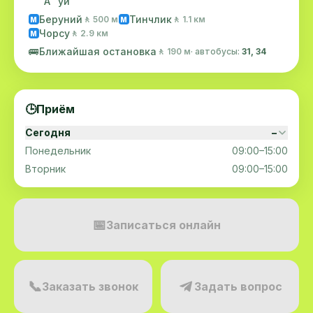
"А" уй
Беруний
Тинчлик
🚶 500 м
🚶 1.1 км
M
M
Чорсу
🚶 2.9 км
M
🚌
Ближайшая остановка
🚶 190 м
· автобусы:
31, 34
🕒
Приём
Сегодня
–
Понедельник
09:00–15:00
Вторник
09:00–15:00
📅
Записаться онлайн
📞
Заказать звонок
Задать вопрос