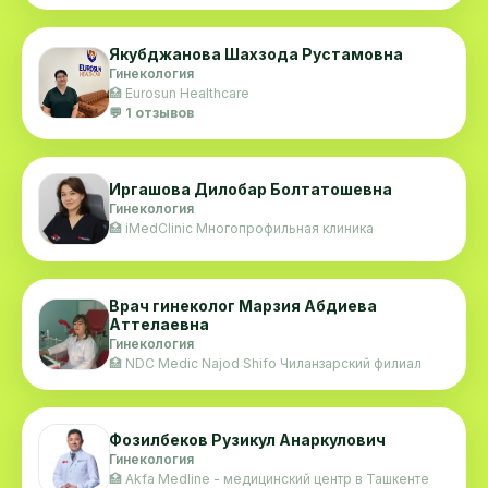
Якубджанова Шахзода Рустамовна
Гинекология
🏥 Eurosun Healthcare
💬 1 отзывов
Иргашова Дилобар Болтатошевна
Гинекология
🏥 iMedClinic Многопрофильная клиника
Врач гинеколог Марзия Абдиева
Аттелаевна
Гинекология
🏥 NDC Medic Najod Shifo Чиланзарский филиал
Фозилбеков Рузикул Анаркулович
Гинекология
🏥 Akfa Medline - медицинский центр в Ташкенте