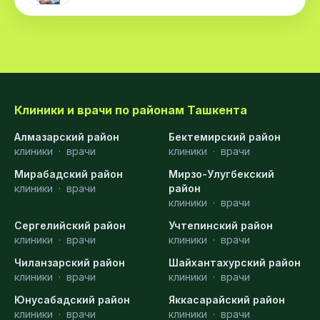
Клиники и врачи по районам Ташкента
Алмазарский район
Бектемирский район
клиники
·
врачи
клиники
·
врачи
Мирабадский район
Мирзо-Улугбекский
клиники
·
врачи
район
клиники
·
врачи
Сергелийский район
Учтепинский район
клиники
·
врачи
клиники
·
врачи
Чиланзарский район
Шайхантахурский район
клиники
·
врачи
клиники
·
врачи
Юнусабадский район
Яккасарайский район
клиники
·
врачи
клиники
·
врачи