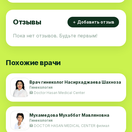
кадров.
Отзывы
＋ Добавить отзыв
Пока нет отзывов. Будьте первым!
Похожие врачи
Врач гинеколог Насирхаджаева Шахноза
Гинекология
🏥 Doctor Hasan Medical Center
Мухамедова Мухаббат Мавляновна
Гинекология
🏥 DOCTOR HASAN MEDICAL CENTER филиал