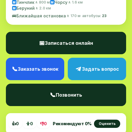
Тинчлик
Чорсу
🚶 800 м
🚶 1.6 км
M
M
Беруний
🚶 2.0 км
M
🚌
Ближайшая остановка
🚶 170 м
· автобусы:
23
📅
Записаться онлайн
📞
Заказать звонок
Задать вопрос
📞
Позвонить
👍
0
🤷
0
👎
0
Рекомендуют
0
%
Оценить