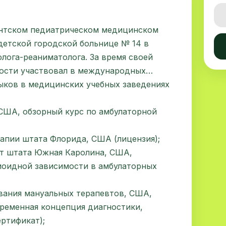
ентском педиатрическом медицинском
 детской городской больнице № 14 в
олога-реаниматолога. За время своей
ости участвовал в международных
выков в медицинских учебных заведениях
 США, обзорный курс по амбулаторной
апии штата Флорида, США (лицензия);
т штата Южная Каролина, США,
иоидной зависимости в амбулаторных
ания мануальных терапевтов, США,
временная концепция диагностики,
ертификат);