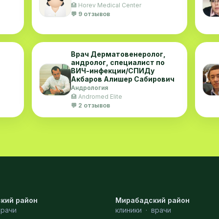
🏥 Horev Medical Center
💬 9 отзывов
Врач Дерматовенеролог,
андролог, специалист по
ВИЧ-инфекции/СПИДу
Акбаров Алишер Сабирович
Андрология
🏥 Andromed Elite
💬 2 отзывов
кий район
Мирабадский район
врачи
клиники
·
врачи