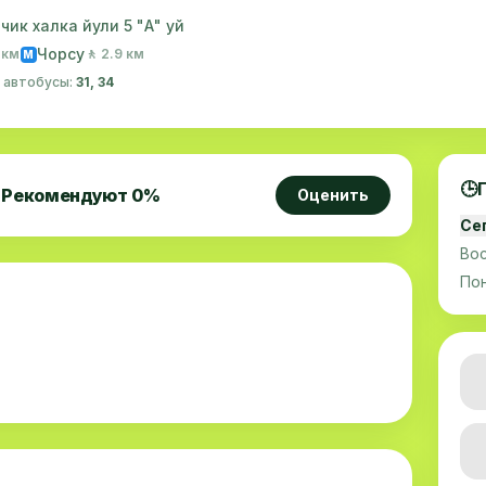
ик халка йули 5 "А" уй
Чорсу
1 км
🚶 2.9 км
M
· автобусы:
31, 34
🕒
Рекомендуют
0
%
Оценить
Се
Во
По