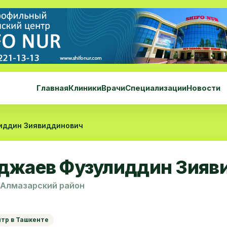
Главная
Клиники
Врачи
Специализации
Новости
иддин Зиявиддинович
джаев Фузулиддин Зияв
 Алмазарский район
нтр в Ташкенте