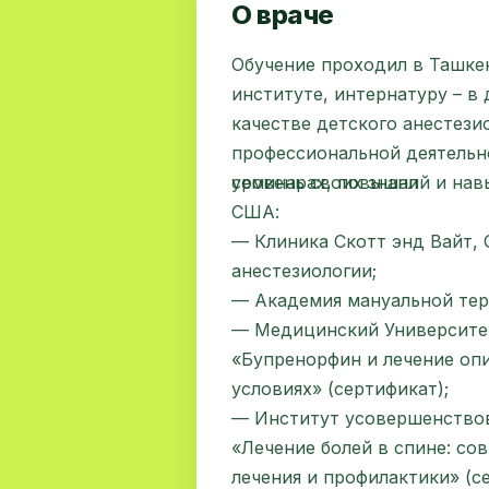
О враче
Обучение проходил в Ташк
институте, интернатуру – в
качестве детского анестези
профессиональной деятельн
семинарах, повышал
уровень своих знаний и на
США:
— Клиника Скотт энд Вайт,
анестезиологии;
— Академия мануальной тер
— Медицинский Университе
«Бупренорфин и лечение оп
условиях» (сертификат);
— Институт усовершенствов
«Лечение болей в спине: со
лечения и профилактики» (с