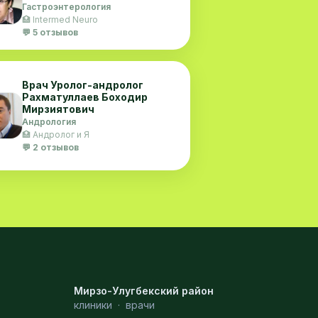
Гастроэнтерология
🏥 Intermed Neuro
💬 5 отзывов
Врач Уролог-андролог
Рахматуллаев Боходир
Мирзиятович
Андрология
🏥 Андролог и Я
💬 2 отзывов
Мирзо-Улугбекский район
клиники
·
врачи