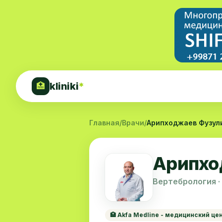
kliniki
*
🏥
Главная
/
Врачи
/
Арипходжаев Фузул
Арипхо
Вертебрология ·
🏥 Akfa Medline - медицинский це