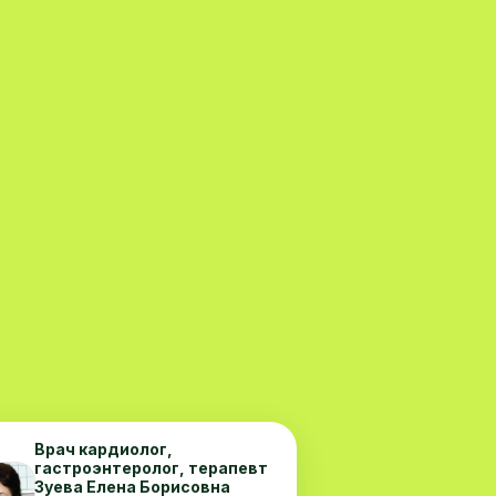
Врач кардиолог,
гастроэнтеролог, терапевт
Зуева Елена Борисовна