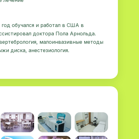
е лечение
 год обучался и работал в США в
ассистировал доктора Пола Арнольда.
вертебрология, малоинвазивные методы
ыжи диска, анестезиология.