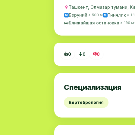
Ташкент, Олмазар тумани, Кич
Беруний
Тинчлик
🚶 500 м
🚶 1.
M
M
🚌
Ближайшая остановка
🚶 190 м
👍
0
🤷
0
👎
0
Специализация
Вертебрология