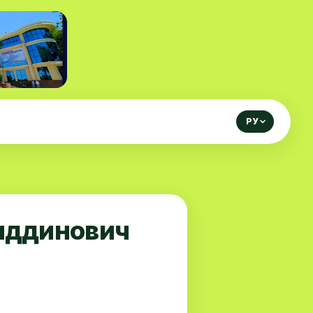
РУ
иддинович