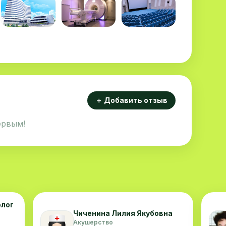
＋ Добавить отзыв
ервым!
олог
Чиченина Лилия Якубовна
Акушерство