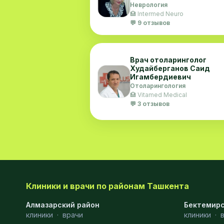
Неврология
🏥 Intermed Neuro
💬 9 отзывов
Врач отоларинголог
Худайберганов Саид
Игамбердиевич
Отоларингология
🏥 Vitamed Medical
💬 3 отзывов
Клиники и врачи по районам Ташкента
Алмазарский район
Бектемирс
клиники
·
врачи
клиники
·