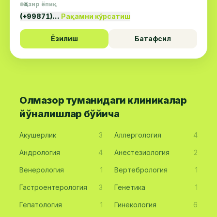
Ҳозир ёпиқ
(+99871)…
Рақамни кўрсатиш
Ёзилиш
Батафсил
Олмазор туманидаги клиникалар
йўналишлар бўйича
Акушерлик
3
Аллергология
4
Андрология
4
Анестезиология
2
Венерология
1
Вертебрология
1
Гастроентерология
3
Генетика
1
Гепатология
1
Гинекология
6