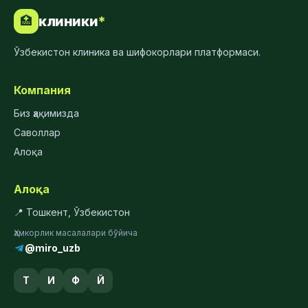
клиники
*
🏥
Ўзбекистон клиника ва шифокорлари платформаси.
Компания
Биз ҳақимизда
Саволлар
Алоқа
Алоқа
📍 Тошкент, Ўзбекистон
Ҳамкорлик масалалари бўйича
@miro_uzb
Т
И
Ф
Й