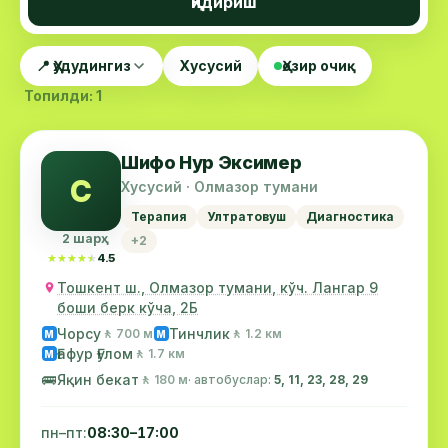
Қидириш
📍 Ҳудудингиз
Хусусий
Ҳозир очиқ
Топилди: 1
Шифо Нур Эксимер
С
Хусусий · Олмазор тумани
Терапия
Ултратовуш
Диагностика
2 шарҳ
+2
★★★★★
★★★★★
4.5
Тошкент ш., Олмазор тумани, кўч. Лангар 9
боши берк кўча, 2Б
Чорсу
Тинчлик
🚶 700 м
🚶 1.2 км
М
М
Ғафур Ғулом
🚶 1.7 км
М
🚌
Яқин бекат
🚶 180 м
· автобуслар:
5, 11, 23, 28, 29
пн–пт:
08:30–17:00