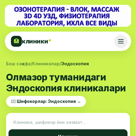
клиники
*
🏥
Бош саҳифа
/
Клиникалар
/
Эндоскопия
Олмазор туманидаги
Эндоскопия клиникалари
👨‍⚕️ Шифокорлар: Эндоскопия →