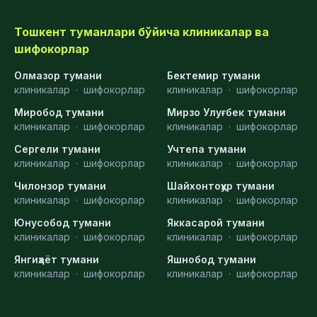
Тошкент туманлари бўйича клиникалар ва
шифокорлар
Олмазор тумани
Бектемир тумани
клиникалар
·
шифокорлар
клиникалар
·
шифокорлар
Миробод тумани
Мирзо Улуғбек тумани
клиникалар
·
шифокорлар
клиникалар
·
шифокорлар
Сергели тумани
Учтепа тумани
клиникалар
·
шифокорлар
клиникалар
·
шифокорлар
Чилонзор тумани
Шайхонтоҳур тумани
клиникалар
·
шифокорлар
клиникалар
·
шифокорлар
Юнусобод тумани
Яккасарой тумани
клиникалар
·
шифокорлар
клиникалар
·
шифокорлар
Янгиҳаёт тумани
Яшнобод тумани
клиникалар
·
шифокорлар
клиникалар
·
шифокорлар