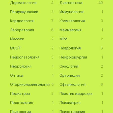
Дерматология
4
Диагностика
40
Парҳезшунослик
3
Иммунология
1
Кардиология
7
Косметология
3
Лаборатория
8
Маммалогия
1
Массаж
2
МРИ
2
МССТ
2
Неврология
8
Нейропатология
5
Нейрохирургия
1
Нефрология
1
Онкология
2
Оптика
1
Ортопедия
2
Оториноларингология
5
Офталмология
6
Педиатрия
5
Пластик жарроҳлик
1
Проктология
1
Психиатрия
1
Психология
1
Психотерапия
1