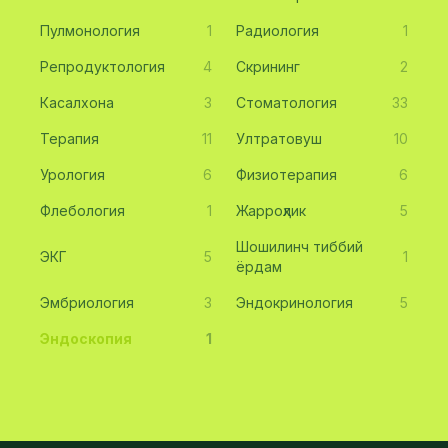
Пулмонология
1
Радиология
1
Репродуктология
4
Скрининг
2
Касалхона
3
Стоматология
33
Терапия
11
Ултратовуш
10
Урология
6
Физиотерапия
6
Флебология
1
Жарроҳлик
5
Шошилинч тиббий
ЭКГ
5
1
ёрдам
Эмбриология
3
Эндокринология
5
Эндоскопия
1