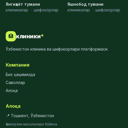
Янгиҳаёт тумани
Яшнобод тумани
клиникалар
·
шифокорлар
клиникалар
·
шифокорлар
клиники
*
🏥
Ўзбекистон клиника ва шифокорлари платформаси.
Компания
Биз ҳақимизда
Саволлар
Алоқа
Алоқа
📍 Тошкент, Ўзбекистон
Ҳамкорлик масалалари бўйича