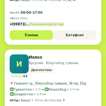
пн–пт:
09:00–17:00
Ҳозир ёпиқ
+(99871)…
Рақамни кўрсатиш
Ёзилиш
Батафсил
Ихлос
И
Хусусий · Юнусобод тумани
Диагностика
★★★★★
★★★★★
4.9
Тошкент ш., Юнусобод тумани, 18-кв, 53д
Туркистон
Юнусобод
🚶 2.5 км
🚶 2.9 км
М
М
Шаҳристон
🚶 3.6 км
М
🚌
Яқин бекат
🚶 100 м
· автобуслар:
5