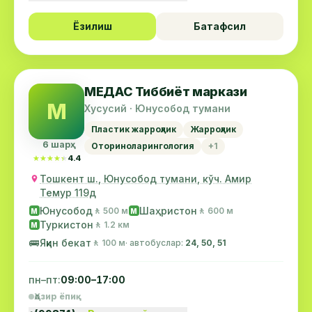
Ёзилиш
Батафсил
МЕДАС Тиббиёт маркази
М
Хусусий · Юнусобод тумани
Пластик жарроҳлик
Жарроҳлик
6 шарҳ
Оториноларингология
+1
★★★★★
★★★★★
4.4
Тошкент ш., Юнусобод тумани, кўч. Амир
Темур 119д
Юнусобод
Шаҳристон
🚶 500 м
🚶 600 м
М
М
Туркистон
🚶 1.2 км
М
🚌
Яқин бекат
🚶 100 м
· автобуслар:
24, 50, 51
пн–пт:
09:00–17:00
Ҳозир ёпиқ