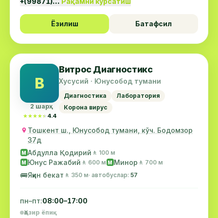
+(99871)…
Рақамни кўрсатиш
Ёзилиш
Батафсил
Витрос Диагностикс
В
Хусусий · Юнусобод тумани
Диагностика
Лаборатория
2 шарҳ
Корона вирус
★★★★★
★★★★★
4.4
Тошкент ш., Юнусобод тумани, кўч. Бодомзор
37д
Абдулла Қодирий
🚶 100 м
М
Юнус Ражабий
Минор
🚶 600 м
🚶 700 м
М
М
🚌
Яқин бекат
🚶 350 м
· автобуслар:
57
пн–пт:
08:00–17:00
Ҳозир ёпиқ