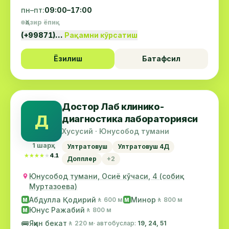
пн–пт:
09:00–17:00
Ҳозир ёпиқ
(+99871)…
Рақамни кўрсатиш
Ёзилиш
Батафсил
Достор Лаб клинико-
Д
диагностика лабораторияси
Хусусий · Юнусобод тумани
1 шарҳ
Ултратовуш
Ултратовуш 4Д
★★★★★
★★★★★
4.1
Допплер
+2
Юнусобод тумани, Осиё кўчаси, 4 (собиқ
Муртазоева)
Абдулла Қодирий
Минор
🚶 600 м
🚶 800 м
М
М
Юнус Ражабий
🚶 800 м
М
🚌
Яқин бекат
🚶 220 м
· автобуслар:
19, 24, 51