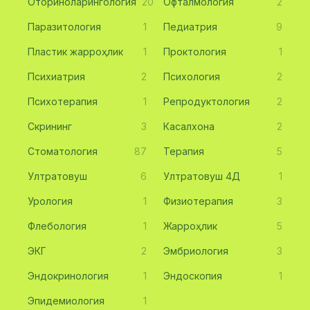
Оториноларингология
20
Офталмология
2
Паразитология
1
Педиатрия
9
Пластик жарроҳлик
1
Проктология
1
Психиатрия
2
Психология
2
Психотерапия
1
Репродуктология
2
Скрининг
3
Касалхона
2
Стоматология
87
Терапия
5
Ултратовуш
6
Ултратовуш 4Д
1
Урология
1
Физиотерапия
3
Флебология
1
Жарроҳлик
5
ЭКГ
2
Эмбриология
3
Эндокринология
1
Эндоскопия
1
Эпидемиология
1