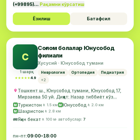
(+99895)…
Рақамни кўрсатиш
Ёзилиш
Батафсил
Соғлом болалар Юнусобод
С
филиали
Хусусий · Юнусобод тумани
1 шарҳ
Неврология
Ортопедия
Педиатрия
★★★★★
★★★★★
4.9
+2
Тошкент ш., Юнусобод тумани, Юнусобод 17,
Мирзаева 50 уй. Диққат: Назар тиббиёт кўз...
Туркистон
Юнусобод
🚶 1.5 км
🚶 2.0 км
М
М
Шаҳристон
🚶 2.8 км
М
🚌
Яқин бекат
🚶 100 м
· автобуслар:
7
пн–пт:
09:00–18:00