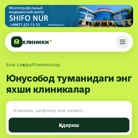
клиники
*
🏥
Бош саҳифа
/
Клиникалар
Юнусобод туманидаги энг
яхши клиникалар
Қидириш