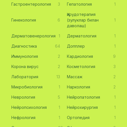
Гастроентерология
3
Гепатология
1
Ҳирудотерапия
Гинекология
6
(зулуклар билан
1
даволаш)
Дерматовенерология
1
Дерматология
1
Диагностика
64
Допплер
1
Иммунология
2
Кардиология
9
Корона вирус
2
Косметология
3
Лаборатория
13
Массаж
2
Микробиология
1
Наркология
2
Неврология
5
Нейропатология
1
Нейропсихология
1
Нейрохирургия
1
Нефрология
1
Ортопедия
1