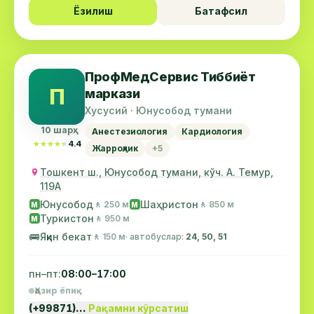
Ёзилиш
Батафсил
ПрофМедСервис Тиббиёт
П
маркази
Хусусий · Юнусобод тумани
10 шарҳ
Анестезиология
Кардиология
★★★★★
★★★★★
4.4
Жарроҳлик
+5
Тошкент ш., Юнусобод тумани, кўч. А. Темур,
119А
Юнусобод
Шаҳристон
🚶 250 м
🚶 850 м
М
М
Туркистон
🚶 950 м
М
🚌
Яқин бекат
🚶 150 м
· автобуслар:
24, 50, 51
пн–пт:
08:00–17:00
Ҳозир ёпиқ
(+99871)…
Рақамни кўрсатиш