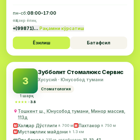
пн–сб:
08:00–17:00
Ҳозир ёпиқ
+(99871)…
Рақамни кўрсатиш
Ёзилиш
Батафсил
Зубболит Стомалюкс Сервис
З
Хусусий · Юнусобод тумани
Стоматология
1 шарҳ
★★★★★
★★★★★
3.8
Тошкент ш., Юнусобод тумани, Минор массив,
113д
Халқлар Дўстлиги
Пахтакор
🚶 700 м
🚶 750 м
М
М
Мустақиллик майдони
🚶 1.3 км
М
🚌
Яқин бекат
🚶 210 м
· автобуслар:
11, 32, 47