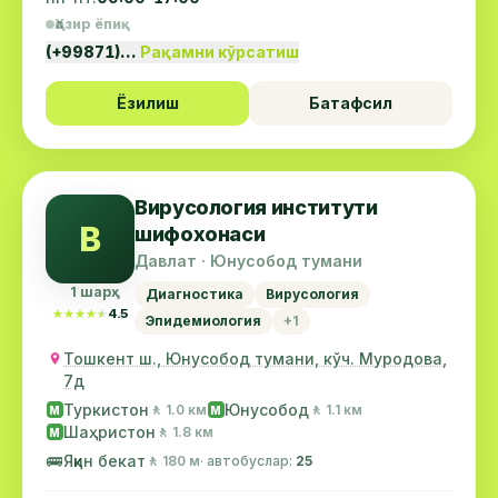
Ҳозир ёпиқ
(+99871)…
Рақамни кўрсатиш
Ёзилиш
Батафсил
Вирусология институти
В
шифохонаси
Давлат · Юнусобод тумани
1 шарҳ
Диагностика
Вирусология
★★★★★
★★★★★
4.5
Эпидемиология
+1
Тошкент ш., Юнусобод тумани, кўч. Муродова,
7д
Туркистон
Юнусобод
🚶 1.0 км
🚶 1.1 км
М
М
Шаҳристон
🚶 1.8 км
М
🚌
Яқин бекат
🚶 180 м
· автобуслар:
25