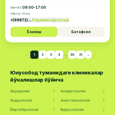
пн–пт:
09:00–17:00
Ҳозир ёпиқ
+(99871)…
Рақамни кўрсатиш
Ёзилиш
Батафсил
←
1
2
3
4
…
30
31
→
Юнусобод туманидаги клиникалар
йўналишлар бўйича
Акушерлик
1
Аллергология
2
Андрология
1
Анестезиология
2
Вертебрология
1
Вирусология
2