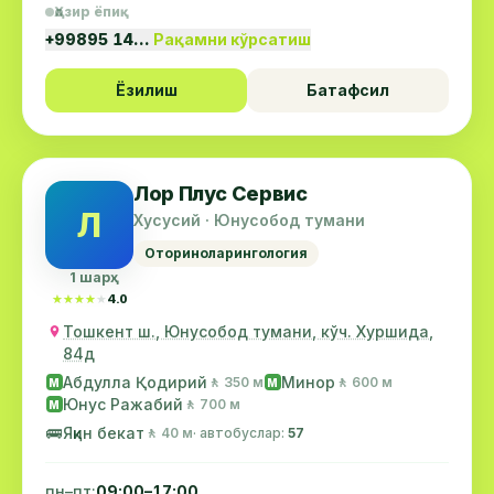
Ҳозир ёпиқ
+99895 14…
Рақамни кўрсатиш
Ёзилиш
Батафсил
Лор Плус Сервис
Л
Хусусий · Юнусобод тумани
Оториноларингология
1 шарҳ
★★★★★
★★★★★
4.0
Тошкент ш., Юнусобод тумани, кўч. Хуршида,
84д
Абдулла Қодирий
Минор
🚶 350 м
🚶 600 м
М
М
Юнус Ражабий
🚶 700 м
М
🚌
Яқин бекат
🚶 40 м
· автобуслар:
57
пн–пт:
09:00–17:00