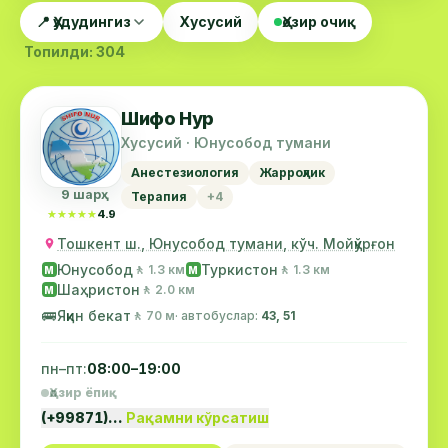
📍 Ҳудудингиз
Хусусий
Ҳозир очиқ
Топилди: 304
Шифо Нур
Хусусий · Юнусобод тумани
Анестезиология
Жарроҳлик
9 шарҳ
Терапия
+4
★★★★★
★★★★★
4.9
Тошкент ш., Юнусобод тумани, кўч. Мойқўрғон
Юнусобод
Туркистон
🚶 1.3 км
🚶 1.3 км
М
М
Шаҳристон
🚶 2.0 км
М
🚌
Яқин бекат
🚶 70 м
· автобуслар:
43, 51
пн–пт:
08:00–19:00
Ҳозир ёпиқ
(+99871)…
Рақамни кўрсатиш