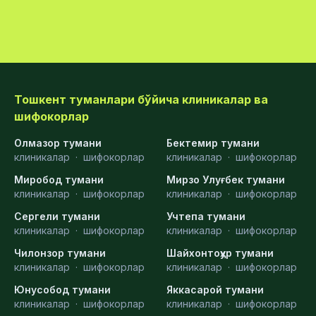
Тошкент туманлари бўйича клиникалар ва
шифокорлар
Олмазор тумани
Бектемир тумани
клиникалар
·
шифокорлар
клиникалар
·
шифокорлар
Миробод тумани
Мирзо Улуғбек тумани
клиникалар
·
шифокорлар
клиникалар
·
шифокорлар
Сергели тумани
Учтепа тумани
клиникалар
·
шифокорлар
клиникалар
·
шифокорлар
Чилонзор тумани
Шайхонтоҳур тумани
клиникалар
·
шифокорлар
клиникалар
·
шифокорлар
Юнусобод тумани
Яккасарой тумани
клиникалар
·
шифокорлар
клиникалар
·
шифокорлар