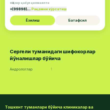
Ҳозир қабул қилмаяпти
+(99898)…
Рақамни кўрсатиш
Ёзилиш
Батафсил
Сергели туманидаги шифокорлар
йўналишлар бўйича
Андрологлар
1
Тошкент туманлари бўйича клиникалар ва