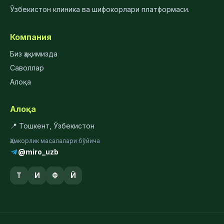
Ўзбекистон клиника ва шифокорлари платформаси.
Компания
Биз ҳақимизда
Саволлар
Алоқа
Алоқа
📍 Тошкент, Ўзбекистон
Ҳамкорлик масалалари бўйича
@miro_uzb
Т
И
Ф
Й