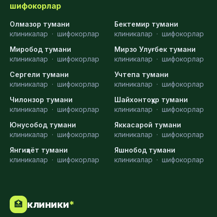
шифокорлар
Олмазор тумани
Бектемир тумани
клиникалар
·
шифокорлар
клиникалар
·
шифокорлар
Миробод тумани
Мирзо Улуғбек тумани
клиникалар
·
шифокорлар
клиникалар
·
шифокорлар
Сергели тумани
Учтепа тумани
клиникалар
·
шифокорлар
клиникалар
·
шифокорлар
Чилонзор тумани
Шайхонтоҳур тумани
клиникалар
·
шифокорлар
клиникалар
·
шифокорлар
Юнусобод тумани
Яккасарой тумани
клиникалар
·
шифокорлар
клиникалар
·
шифокорлар
Янгиҳаёт тумани
Яшнобод тумани
клиникалар
·
шифокорлар
клиникалар
·
шифокорлар
клиники
*
🏥