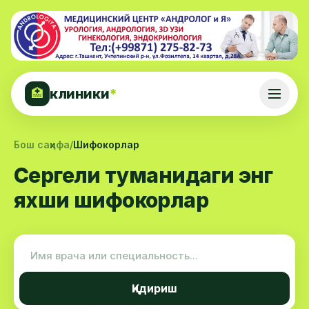
клиники
*
🏥
Бош саҳифа
/
Шифокорлар
Сергели туманидаги энг
яхши шифокорлар
Қидириш