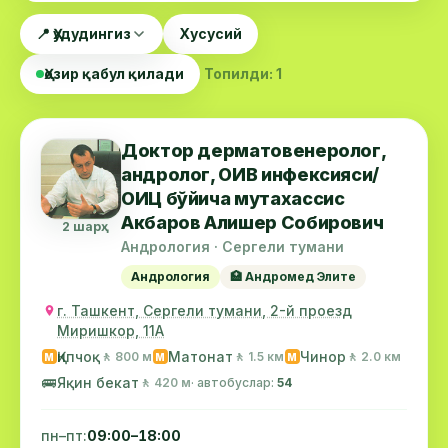
📍 Ҳудудингиз
Хусусий
Ҳозир қабул қилади
Топилди: 1
Доктор дерматовенеролог,
андролог, ОИВ инфексияси/
ОИЦ бўйича мутахассис
Акбаров Алишер Собирович
2 шарҳ
Андрология · Сергели тумани
Андрология
🏥 Андромед Элите
г. Ташкент, Сергели тумани, 2-й проезд
Миришкор, 11А
Қипчоқ
Матонат
Чинор
🚶 800 м
🚶 1.5 км
🚶 2.0 км
М
М
М
🚌
Яқин бекат
🚶 420 м
· автобуслар:
54
пн–пт:
09:00–18:00