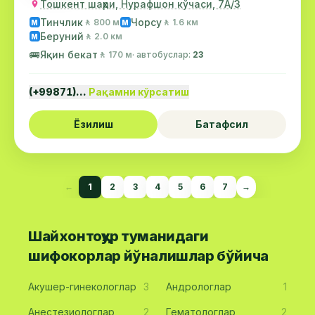
Тошкент шаҳри, Нурафшон кўчаси, 7А/3
Тинчлик
Чорсу
🚶 800 м
🚶 1.6 км
М
М
Беруний
🚶 2.0 км
М
🚌
Яқин бекат
🚶 170 м
· автобуслар:
23
(+99871)…
Рақамни кўрсатиш
Ёзилиш
Батафсил
←
1
2
3
4
5
6
7
→
Шайхонтоҳур туманидаги
шифокорлар йўналишлар бўйича
Акушер-гинекологлар
3
Андрологлар
1
Анестезиологлар
2
Гематологлар
2