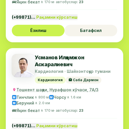
🚌
Яқин бекат
🚶 170 м
· автобуслар:
23
(+99871)…
Рақамни кўрсатиш
Ёзилиш
Батафсил
Усманов Илҳомжон
Аскаралиевич
Кардиология · Шайхонтоҳур тумани
Кардиология
🏥 Саба Дармон
Тошкент шаҳри, Нурафшон кўчаси, 7А/3
Тинчлик
Чорсу
🚶 800 м
🚶 1.6 км
М
М
Беруний
🚶 2.0 км
М
🚌
Яқин бекат
🚶 170 м
· автобуслар:
23
(+99871)…
Рақамни кўрсатиш