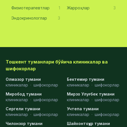
Физиотерапевтлар
1
Жарроҳлар
3
Эндокринологлар
3
Тошкент туманлари бўйича клиникалар ва
шифокорлар
Олмазор тумани
Бектемир тумани
клиникалар
·
шифокорлар
клиникалар
·
шифокорлар
Миробод тумани
Мирзо Улуғбек тумани
клиникалар
·
шифокорлар
клиникалар
·
шифокорлар
Сергели тумани
Учтепа тумани
клиникалар
·
шифокорлар
клиникалар
·
шифокорлар
Чилонзор тумани
Шайхонтоҳур тумани