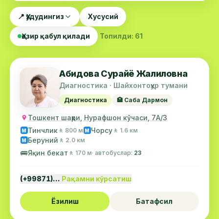
📍 Ҳудудингиз
Хусусий
Ҳозир қабул қилади
Топилди: 61
Абидова Сурайё Жалиловна
Диагностика · Шайхонтоҳур тумани
Диагностика
🏥 Саба Дармон
Тошкент шаҳри, Нурафшон кўчаси, 7А/3
Тинчлик
Чорсу
🚶 800 м
🚶 1.6 км
М
М
Беруний
🚶 2.0 км
М
🚌
Яқин бекат
🚶 170 м
· автобуслар:
23
(+99871)…
Рақамни кўрсатиш
Ёзилиш
Батафсил