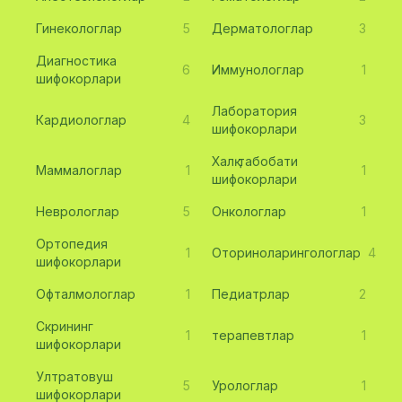
Гинекологлар
5
Дерматологлар
3
Диагностика
6
Иммунологлар
1
шифокорлари
Лаборатория
Кардиологлар
4
3
шифокорлари
Халқ табобати
Маммалоглар
1
1
шифокорлари
Неврологлар
5
Онкологлар
1
Ортопедия
1
Оториноларингологлар
4
шифокорлари
Офталмологлар
1
Педиатрлар
2
Скрининг
1
терапевтлар
1
шифокорлари
Ултратовуш
5
Урологлар
1
шифокорлари