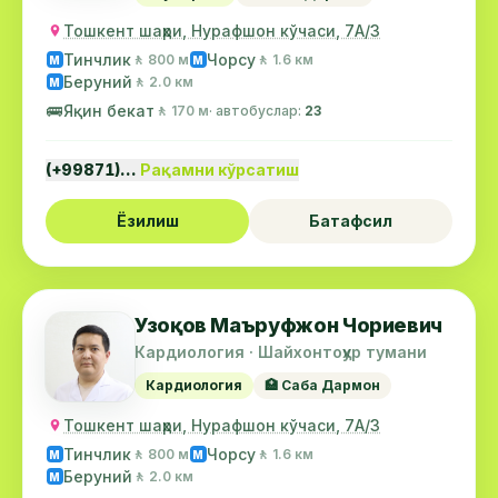
Тошкент шаҳри, Нурафшон кўчаси, 7А/3
Тинчлик
Чорсу
🚶 800 м
🚶 1.6 км
М
М
Беруний
🚶 2.0 км
М
🚌
Яқин бекат
🚶 170 м
· автобуслар:
23
(+99871)…
Рақамни кўрсатиш
Ёзилиш
Батафсил
Узоқов Маъруфжон Чориевич
Кардиология · Шайхонтоҳур тумани
Кардиология
🏥 Саба Дармон
Тошкент шаҳри, Нурафшон кўчаси, 7А/3
Тинчлик
Чорсу
🚶 800 м
🚶 1.6 км
М
М
Беруний
🚶 2.0 км
М