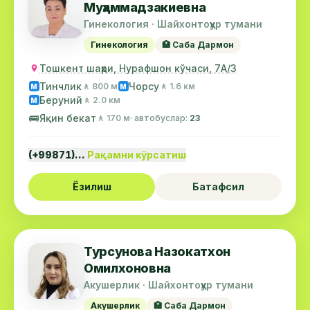
Муҳаммадзакиевна
Гинекология · Шайхонтоҳур тумани
Гинекология
🏥 Саба Дармон
Тошкент шаҳри, Нурафшон кўчаси, 7А/3
Тинчлик
Чорсу
🚶 800 м
🚶 1.6 км
М
М
Беруний
🚶 2.0 км
М
🚌
Яқин бекат
🚶 170 м
· автобуслар:
23
(+99871)…
Рақамни кўрсатиш
Ёзилиш
Батафсил
Турсунова Назокатхон
Омилхоновна
Акушерлик · Шайхонтоҳур тумани
Акушерлик
🏥 Саба Дармон