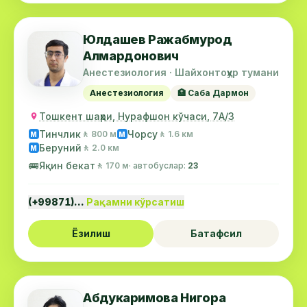
Юлдашев Ражабмурод
Алмардонович
Анестезиология · Шайхонтоҳур тумани
Анестезиология
🏥 Саба Дармон
Тошкент шаҳри, Нурафшон кўчаси, 7А/3
Тинчлик
Чорсу
🚶 800 м
🚶 1.6 км
М
М
Беруний
🚶 2.0 км
М
🚌
Яқин бекат
🚶 170 м
· автобуслар:
23
(+99871)…
Рақамни кўрсатиш
Ёзилиш
Батафсил
Абдукаримова Нигора