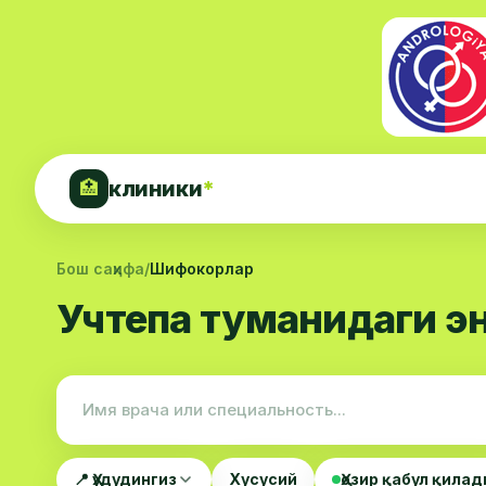
клиники
*
🏥
Бош саҳифа
/
Шифокорлар
Учтепа туманидаги э
📍 Ҳудудингиз
Хусусий
Ҳозир қабул қилад