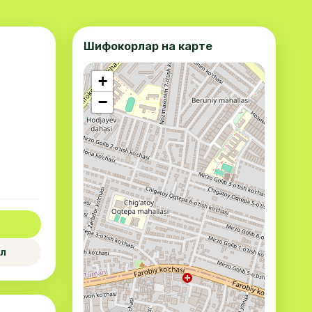
Шифокорлар на карте
+
−
л