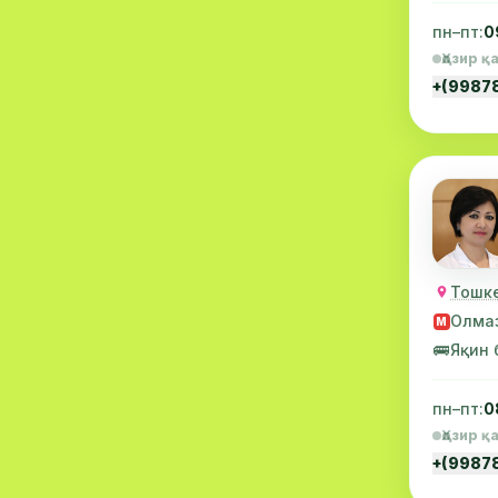
Диагностика
10
пн–пт:
0
Ҳозир қ
Андрология
9
+(9987
Стоматология
9
Радиология
9
Физиотерапия
8
МРИ
6
Ортопедия
5
Тошке
Олма
М
Пластик жарроҳлик
5
🚌
Яқин 
Эндоскопия
5
пн–пт:
0
Косметология
4
Ҳозир қ
+(9987
Маммалогия
4