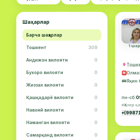
Шаҳарлар
Барча шаҳарлар
1 шарҳ
Тошкент
309
Андижон вилояти
0
Тошке
Бухоро вилояти
0
Олма
М
🚌
Яқин 
Жиззах вилояти
0
Қашқадарё вилояти
0
пн–сб:
0
Ҳозир қ
Навоий вилояти
0
+(9987
Наманган вилояти
0
Самарқанд вилояти
0