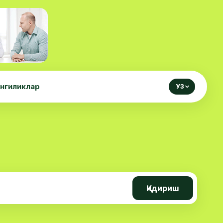
нгиликлар
УЗ
Қидириш