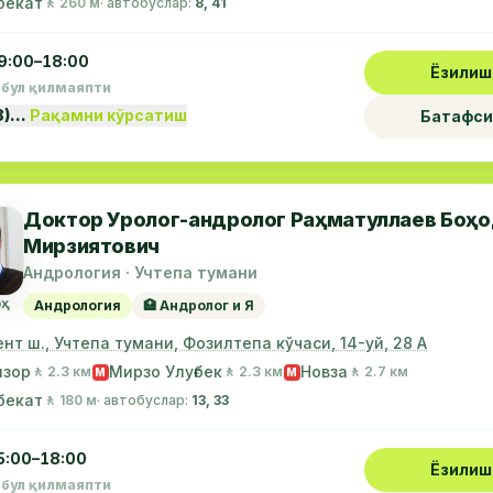
бекат
🚶 260 м
· автобуслар:
8, 41
9:00–18:00
Ёзилиш
абул қилмаяпти
8)…
Рақамни кўрсатиш
Батафси
Доктор Уролог-андролог Раҳматуллаев Боҳ
Мирзиятович
Андрология · Учтепа тумани
ҳ
Андрология
🏥 Андролог и Я
нт ш., Учтепа тумани, Фозилтепа кўчаси, 14-уй, 28 А
нзор
Мирзо Улуғбек
Новза
🚶 2.3 км
🚶 2.3 км
🚶 2.7 км
М
М
бекат
🚶 180 м
· автобуслар:
13, 33
5:00–18:00
Ёзилиш
абул қилмаяпти