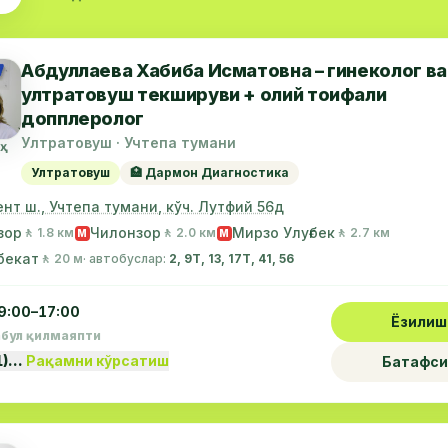
Абдуллаева Хабиба Исматовна – гинеколог ва
ултратовуш текшируви + олий тоифали
допплеролог
Ултратовуш · Учтепа тумани
Ултратовуш
🏥 Дармон Диагностика
нт ш., Учтепа тумани, кўч. Лутфий 56д
зор
Чилонзор
Мирзо Улуғбек
🚶 1.8 км
🚶 2.0 км
🚶 2.7 км
М
М
бекат
🚶 20 м
· автобуслар:
2, 9Т, 13, 17Т, 41, 56
9:00–17:00
Ёзилиш
абул қилмаяпти
1)…
Рақамни кўрсатиш
Батафси