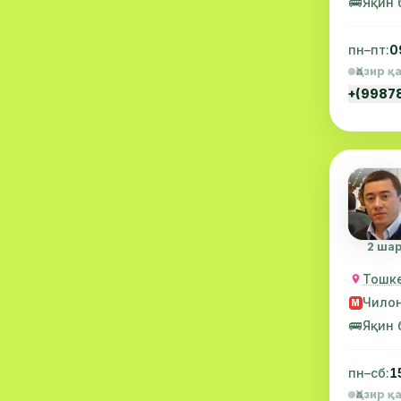
🚌
Яқин 
Халқ табобати
1
пн–пт:
0
Ҳозир қ
+(9987
2 шар
Тошке
Чило
М
🚌
Яқин 
пн–сб:
1
Ҳозир қ