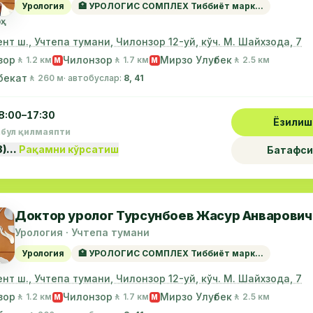
Урология
🏥 УРОЛОГИС СОМПЛЕХ Тиббиёт марк...
ҳ
нт ш., Учтепа тумани, Чилонзор 12-уй, кўч. М. Шайхзода, 7
зор
Чилонзор
Мирзо Улуғбек
🚶 1.2 км
🚶 1.7 км
🚶 2.5 км
М
М
бекат
🚶 260 м
· автобуслар:
8, 41
8:00–17:30
Ёзилиш
абул қилмаяпти
8)…
Рақамни кўрсатиш
Батафси
Доктор уролог Турсунбоев Жасур Анварович
Урология · Учтепа тумани
Урология
🏥 УРОЛОГИС СОМПЛЕХ Тиббиёт марк...
нт ш., Учтепа тумани, Чилонзор 12-уй, кўч. М. Шайхзода, 7
зор
Чилонзор
Мирзо Улуғбек
🚶 1.2 км
🚶 1.7 км
🚶 2.5 км
М
М