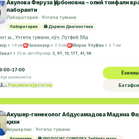
Авулова Феруза Қурбоновна – олий тоифали вр
лаборанти
Лаборатория · Учтепа тумани
Лаборатория
🏥 Дармон Диагностика
нт ш., Учтепа тумани, кўч. Лутфий 56д
зор
Чилонзор
Мирзо Улуғбек
🚶 1.8 км
🚶 2.0 км
🚶 2.7 км
М
М
бекат
🚶 20 м
· автобуслар:
2, 9Т, 13, 17Т, 41, 56
9:00–17:00
Ёзилиш
абул қилмаяпти
1)…
Рақамни кўрсатиш
Батафси
Акушер-гинеколог Абдусамадова Мадина Фа
қизи
Акушерлик · Учтепа тумани
Акушерлик
🏥 УРОЛОГИС СОМПЛЕХ Тиббиёт марк...