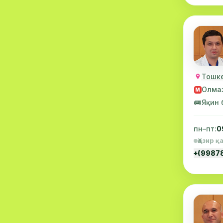
Проктология
4
Нейропатология
4
Гематология
2
Гепатология
2
Тошке
Нефрология
2
Олма
М
🚌
Яқин 
Онкология
2
Нейрофизиология
2
пн–пт:
0
Ҳозир қ
Массаж
2
+(9987
Касалхона
2
Аллергология
1
Парҳезшунослик
1