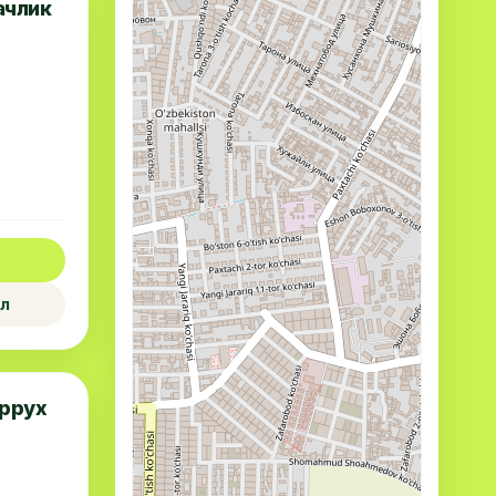
ачлик
л
ррух