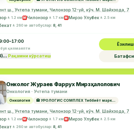
нт ш., Учтепа тумани, Чилонзор 12-уй, кўч. М. Шайхзода, 7
зор
Чилонзор
Мирзо Улуғбек
🚶 1.2 км
🚶 1.7 км
🚶 2.5 км
М
М
бекат
🚶 260 м
· автобуслар:
8, 41
9:00–17:00
Ёзилиш
абул қилмаяпти
8)…
Рақамни кўрсатиш
Батафси
Онколог Жураев Фаррух Мирзҳалолович
Онкология · Учтепа тумани
Онкология
🏥 УРОЛОГИС СОМПЛЕХ Тиббиёт марк...
нт ш., Учтепа тумани, Чилонзор 12-уй, кўч. М. Шайхзода, 7
зор
Чилонзор
Мирзо Улуғбек
🚶 1.2 км
🚶 1.7 км
🚶 2.5 км
М
М
бекат
🚶 260 м
· автобуслар:
8, 41