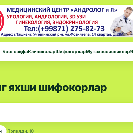
Бош саҳифа
Клиникалар
Шифокорлар
Мутахассисликлар
Я
нг яхши шифокорлар
и
Топилди: 18