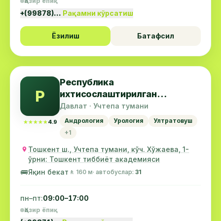
Ҳозир ёпиқ
+(99878)…
Рақамни кўрсатиш
Ёзилиш
Батафсил
Республика
Р
ихтисослаштирилган
урология маркази
Давлат · Учтепа тумани
Андрология
Урология
Ултратовуш
★★★★★
★★★★★
4.9
+1
Тошкент ш., Учтепа тумани, кўч. Хўжаева, 1-
ўрни: Тошкент тиббиёт академияси
🚌
Яқин бекат
🚶 160 м
· автобуслар:
31
пн–пт:
09:00–17:00
Ҳозир ёпиқ