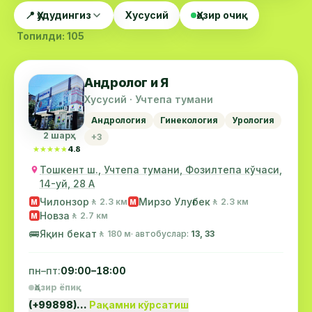
📍 Ҳудудингиз
Хусусий
Ҳозир очиқ
Топилди: 105
Андролог и Я
Хусусий · Учтепа тумани
Андрология
Гинекология
Урология
2 шарҳ
+3
★★★★★
★★★★★
4.8
Тошкент ш., Учтепа тумани, Фозилтепа кўчаси,
14-уй, 28 А
Чилонзор
Мирзо Улуғбек
🚶 2.3 км
🚶 2.3 км
М
М
Новза
🚶 2.7 км
М
🚌
Яқин бекат
🚶 180 м
· автобуслар:
13, 33
пн–пт:
09:00–18:00
Ҳозир ёпиқ
(+99898)…
Рақамни кўрсатиш