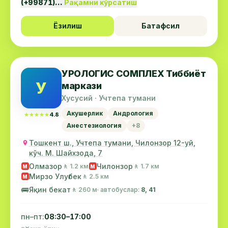
(+99871)…
Рақамни кўрсатиш
Ёзилиш
Батафсил
УРОЛОГИС СОМПЛЕХ Тиббиёт
У
маркази
Хусусий · Учтепа тумани
Акушерлик
Андрология
★★★★★
★★★★★
4.8
Анестезиология
+8
Тошкент ш., Учтепа тумани, Чилонзор 12-уй,
кўч. М. Шайхзода, 7
Олмазор
Чилонзор
🚶 1.2 км
🚶 1.7 км
М
М
Мирзо Улуғбек
🚶 2.5 км
М
🚌
Яқин бекат
🚶 260 м
· автобуслар:
8, 41
пн–пт:
08:30–17:00