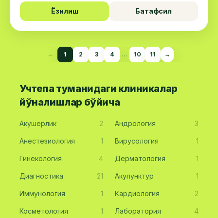
Ёзилиш
Батафсил
←
1
2
3
4
…
10
11
→
Учтепа туманидаги клиникалар
йўналишлар бўйича
Акушерлик
2
Андрология
3
Анестезиология
1
Вирусология
1
Гинекология
4
Дерматология
1
Диагностика
21
Акупунктур
1
Иммунология
1
Кардиология
2
Косметология
1
Лаборатория
4