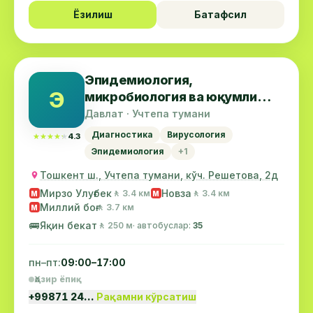
Ёзилиш
Батафсил
Эпидемиология,
Э
микробиология ва юқумли
касалликлар илмий-тадқиқот
Давлат · Учтепа тумани
институти клиникаси
Диагностика
Вирусология
★★★★★
★★★★★
4.3
Эпидемиология
+1
Тошкент ш., Учтепа тумани, кўч. Решетова, 2д
Мирзо Улуғбек
Новза
🚶 3.4 км
🚶 3.4 км
М
М
Миллий боғ
🚶 3.7 км
М
🚌
Яқин бекат
🚶 250 м
· автобуслар:
35
пн–пт:
09:00–17:00
Ҳозир ёпиқ
+99871 24…
Рақамни кўрсатиш