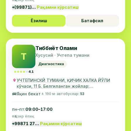
+(99871)…
Рақамни кўрсатиш
Ёзилиш
Батафсил
Тиббиёт Олами
Т
Хусусий · Учтепа тумани
Диагностика
★★★★★
★★★★★
4.1
УЧТЕПИНСКЙ ТУМАНИ, ҚИЧИК ХАЛКА ЙЎЛИ
кўчаси, 11 Б. Белгиланган жойлар:
&қуот;ОҚТЕПА ЛАВАШ&қуот;...
🚌
Яқин бекат
🚶 190 м
· автобуслар:
53
пн–пт:
09:00–17:00
Ҳозир ёпиқ
+99871 27…
Рақамни кўрсатиш