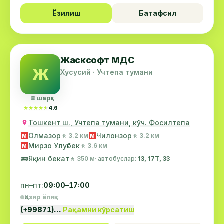
Ёзилиш
Батафсил
Жасксофт МДС
Ж
Хусусий · Учтепа тумани
8 шарҳ
★★★★★
★★★★★
4.6
Тошкент ш., Учтепа тумани, кўч. Фосилтепа
Олмазор
Чилонзор
🚶 3.2 км
🚶 3.2 км
М
М
Мирзо Улуғбек
🚶 3.6 км
М
🚌
Яқин бекат
🚶 350 м
· автобуслар:
13, 17Т, 33
пн–пт:
09:00–17:00
Ҳозир ёпиқ
(+99871)…
Рақамни кўрсатиш