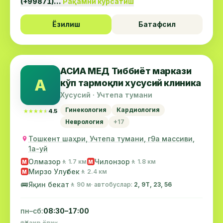
(+99871)…
Рақамни кўрсатиш
Ёзилиш
Батафсил
АСИА МЕД Тиббиёт маркази
А
кўп тармоқли хусусий клиника
Хусусий · Учтепа тумани
Гинекология
Кардиология
★★★★★
★★★★★
4.5
Неврология
+17
Тошкент шаҳри, Учтепа тумани, г9а массиви,
1а-уй
Олмазор
Чилонзор
🚶 1.7 км
🚶 1.8 км
М
М
Мирзо Улуғбек
🚶 2.4 км
М
🚌
Яқин бекат
🚶 90 м
· автобуслар:
2, 9Т, 23, 56
пн–сб:
08:30–17:00
Ҳозир ёпиқ