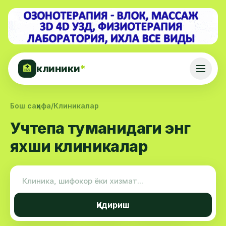
клиники
*
🏥
Бош саҳифа
/
Клиникалар
Учтепа туманидаги энг
яхши клиникалар
Қидириш