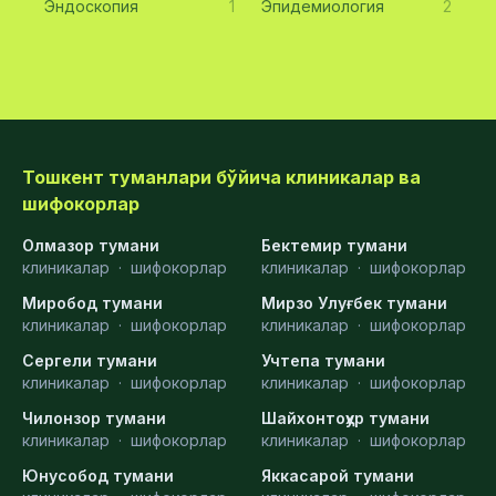
Эндоскопия
1
Эпидемиология
2
Тошкент туманлари бўйича клиникалар ва
шифокорлар
Олмазор тумани
Бектемир тумани
клиникалар
·
шифокорлар
клиникалар
·
шифокорлар
Миробод тумани
Мирзо Улуғбек тумани
клиникалар
·
шифокорлар
клиникалар
·
шифокорлар
Сергели тумани
Учтепа тумани
клиникалар
·
шифокорлар
клиникалар
·
шифокорлар
Чилонзор тумани
Шайхонтоҳур тумани
клиникалар
·
шифокорлар
клиникалар
·
шифокорлар
Юнусобод тумани
Яккасарой тумани