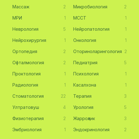
Массаж
2
Микробиология
2
МРИ
1
МССТ
1
Неврология
5
Нейропатология
1
Нейрохирургия
1
Онкология
1
Ортопедия
2
Оториноларингология
2
Офталмология
2
Педиатрия
5
Проктология
1
Психология
1
Радиология
1
Касалхона
1
Стоматология
22
Терапия
3
Ултратовуш
4
Урология
5
Физиотерапия
2
Жарроҳлик
3
Эмбриология
1
Эндокринология
2