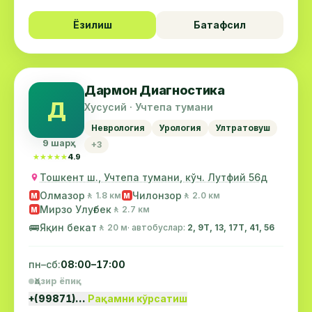
Ёзилиш
Батафсил
Дармон Диагностика
Д
Хусусий · Учтепа тумани
Неврология
Урология
Ултратовуш
9 шарҳ
+3
★★★★★
★★★★★
4.9
Тошкент ш., Учтепа тумани, кўч. Лутфий 56д
Олмазор
Чилонзор
🚶 1.8 км
🚶 2.0 км
М
М
Мирзо Улуғбек
🚶 2.7 км
М
🚌
Яқин бекат
🚶 20 м
· автобуслар:
2, 9Т, 13, 17Т, 41, 56
пн–сб:
08:00–17:00
Ҳозир ёпиқ
+(99871)…
Рақамни кўрсатиш