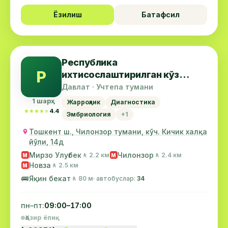
Ёзилиш
Батафсил
Республика
Р
ихтисослаштирилган кўз
микрохирургияси маркази
Давлат · Учтепа тумани
1 шарҳ
Жарроҳлик
Диагностика
★★★★★
★★★★★
4.4
Эмбриология
+1
Тошкент ш., Чилонзор тумани, кўч. Кичик халқа
йўли, 14д
Мирзо Улуғбек
Чилонзор
🚶 2.2 км
🚶 2.4 км
М
М
Новза
🚶 2.5 км
М
🚌
Яқин бекат
🚶 80 м
· автобуслар:
34
пн–пт:
09:00–17:00
Ҳозир ёпиқ