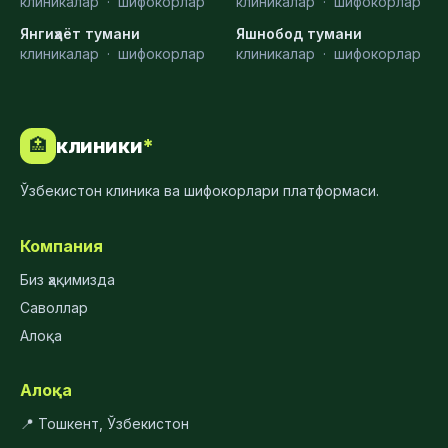
клиникалар
·
шифокорлар
клиникалар
·
шифокорлар
Янгиҳаёт тумани
Яшнобод тумани
клиникалар
·
шифокорлар
клиникалар
·
шифокорлар
клиники
*
🏥
Ўзбекистон клиника ва шифокорлари платформаси.
Компания
Биз ҳақимизда
Саволлар
Алоқа
Алоқа
📍 Тошкент, Ўзбекистон