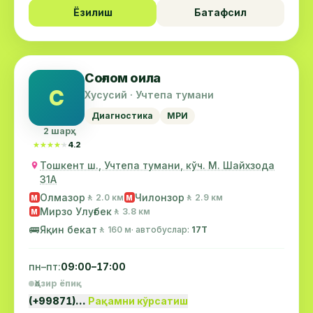
Ёзилиш
Батафсил
Соғлом оила
С
Хусусий · Учтепа тумани
Диагностика
МРИ
2 шарҳ
★★★★★
★★★★★
4.2
Тошкент ш., Учтепа тумани, кўч. М. Шайхзода
31А
Олмазор
Чилонзор
🚶 2.0 км
🚶 2.9 км
М
М
Мирзо Улуғбек
🚶 3.8 км
М
🚌
Яқин бекат
🚶 160 м
· автобуслар:
17Т
пн–пт:
09:00–17:00
Ҳозир ёпиқ
(+99871)…
Рақамни кўрсатиш