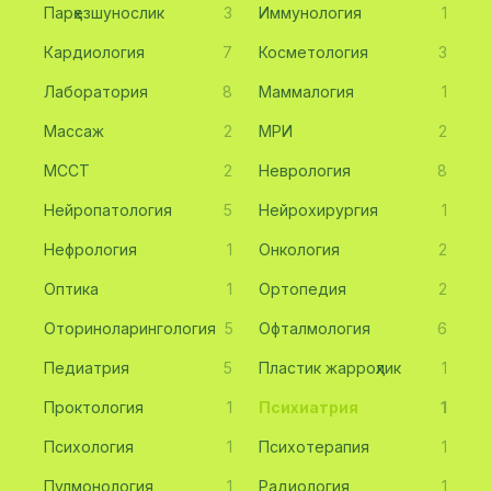
Парҳезшунослик
3
Иммунология
1
Кардиология
7
Косметология
3
Лаборатория
8
Маммалогия
1
Массаж
2
МРИ
2
МССТ
2
Неврология
8
Нейропатология
5
Нейрохирургия
1
Нефрология
1
Онкология
2
Оптика
1
Ортопедия
2
Оториноларингология
5
Офталмология
6
Педиатрия
5
Пластик жарроҳлик
1
Проктология
1
Психиатрия
1
Психология
1
Психотерапия
1
Пулмонология
1
Радиология
1