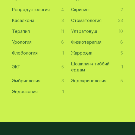
Репродуктология
4
Скрининг
2
Касалхона
3
Стоматология
33
Терапия
11
Ултратовуш
10
Урология
6
Физиотерапия
6
Флебология
1
Жарроҳлик
5
Шошилинч тиббий
ЭКГ
5
1
ёрдам
Эмбриология
3
Эндокринология
5
Эндоскопия
1