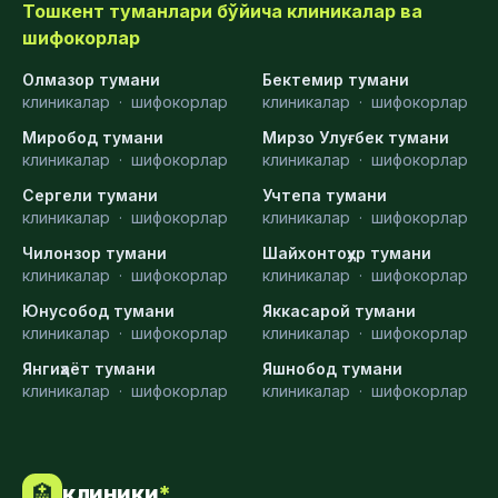
Тошкент туманлари бўйича клиникалар ва
шифокорлар
Олмазор тумани
Бектемир тумани
клиникалар
·
шифокорлар
клиникалар
·
шифокорлар
Миробод тумани
Мирзо Улуғбек тумани
клиникалар
·
шифокорлар
клиникалар
·
шифокорлар
Сергели тумани
Учтепа тумани
клиникалар
·
шифокорлар
клиникалар
·
шифокорлар
Чилонзор тумани
Шайхонтоҳур тумани
клиникалар
·
шифокорлар
клиникалар
·
шифокорлар
Юнусобод тумани
Яккасарой тумани
клиникалар
·
шифокорлар
клиникалар
·
шифокорлар
Янгиҳаёт тумани
Яшнобод тумани
клиникалар
·
шифокорлар
клиникалар
·
шифокорлар
клиники
*
🏥