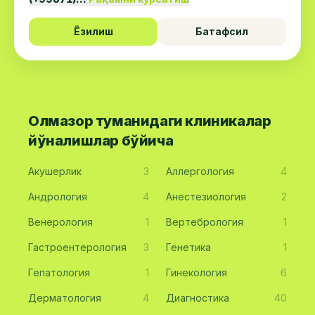
Ёзилиш
Батафсил
Олмазор туманидаги клиникалар
йўналишлар бўйича
Акушерлик
3
Аллергология
4
Андрология
4
Анестезиология
2
Венерология
1
Вертебрология
1
Гастроентерология
3
Генетика
1
Гепатология
1
Гинекология
6
Дерматология
4
Диагностика
40