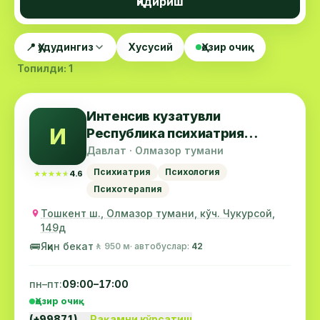
Қидириш
📍 Ҳудудингиз
Хусусий
Ҳозир очиқ
Топилди: 1
Интенсив кузатувли
И
Республика психиатрия
шифохонаси
Давлат · Олмазор тумани
Психиатрия
Психология
★★★★★
★★★★★
4.6
Психотерапия
Тошкент ш., Олмазор тумани, кўч. Чукурсой,
149д
🚌
Яқин бекат
🚶 950 м
· автобуслар:
42
пн–пт:
09:00–17:00
Ҳозир очиқ
(+99871)…
Рақамни кўрсатиш