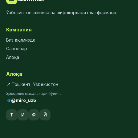
Ўзбекистон клиника ва шифокорлари платформаси.
Компания
Биз ҳақимизда
Саволлар
Алоқа
Алоқа
📍 Тошкент, Ўзбекистон
Ҳамкорлик масалалари бўйича
@miro_uzb
Т
И
Ф
Й