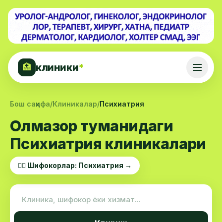
клиники
*
🏥
Бош саҳифа
/
Клиникалар
/
Психиатрия
Олмазор туманидаги
Психиатрия клиникалари
👨‍⚕️ Шифокорлар: Психиатрия →