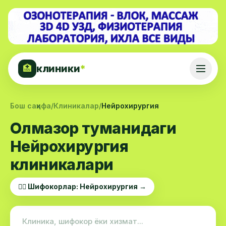
клиники
*
🏥
Бош саҳифа
/
Клиникалар
/
Нейрохирургия
Олмазор туманидаги
Нейрохирургия
клиникалари
👨‍⚕️ Шифокорлар: Нейрохирургия →