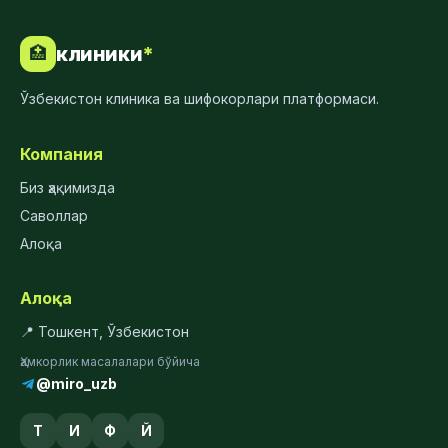
клиники
*
🏥
Ўзбекистон клиника ва шифокорлари платформаси.
Компания
Биз ҳақимизда
Саволлар
Алоқа
Алоқа
📍 Тошкент, Ўзбекистон
Ҳамкорлик масалалари бўйича
@miro_uzb
Т
И
Ф
Й