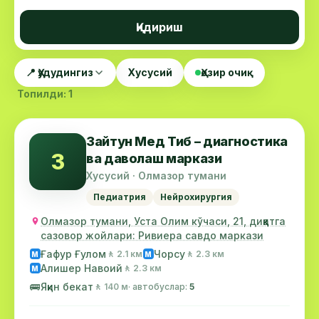
Қидириш
📍 Ҳудудингиз
Хусусий
Ҳозир очиқ
Топилди: 1
Зайтун Мед Тиб – диагностика
З
ва даволаш маркази
Хусусий · Олмазор тумани
Педиатрия
Нейрохирургия
Олмазор тумани, Уста Олим кўчаси, 21, диққатга
сазовор жойлари: Ривиера савдо маркази
Ғафур Ғулом
Чорсу
🚶 2.1 км
🚶 2.3 км
М
М
Алишер Навоий
🚶 2.3 км
М
🚌
Яқин бекат
🚶 140 м
· автобуслар:
5