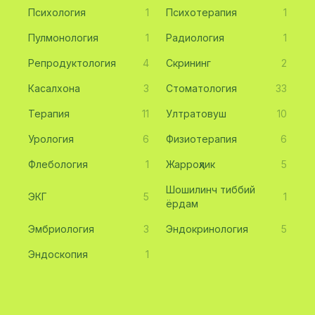
Психология
1
Психотерапия
1
Пулмонология
1
Радиология
1
Репродуктология
4
Скрининг
2
Касалхона
3
Стоматология
33
Терапия
11
Ултратовуш
10
Урология
6
Физиотерапия
6
Флебология
1
Жарроҳлик
5
Шошилинч тиббий
ЭКГ
5
1
ёрдам
Эмбриология
3
Эндокринология
5
Эндоскопия
1