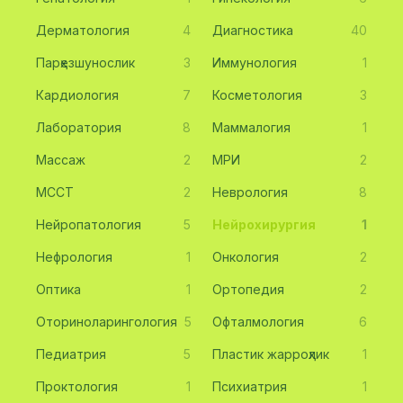
Дерматология
4
Диагностика
40
Парҳезшунослик
3
Иммунология
1
Кардиология
7
Косметология
3
Лаборатория
8
Маммалогия
1
Массаж
2
МРИ
2
МССТ
2
Неврология
8
Нейропатология
5
Нейрохирургия
1
Нефрология
1
Онкология
2
Оптика
1
Ортопедия
2
Оториноларингология
5
Офталмология
6
Педиатрия
5
Пластик жарроҳлик
1
Проктология
1
Психиатрия
1