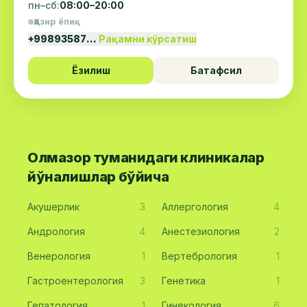
пн–сб:
08:00–20:00
Ҳозир ёпиқ
+99893587…
Рақамни кўрсатиш
Ёзилиш
Батафсил
Олмазор туманидаги клиникалар
йўналишлар бўйича
Акушерлик
3
Аллергология
4
Андрология
4
Анестезиология
2
Венерология
1
Вертебрология
1
Гастроентерология
3
Генетика
1
Гепатология
1
Гинекология
6