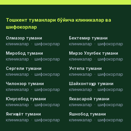
Тошкент туманлари бўйича клиникалар ва
шифокорлар
Олмазор тумани
Бектемир тумани
клиникалар
·
шифокорлар
клиникалар
·
шифокорлар
Миробод тумани
Мирзо Улуғбек тумани
клиникалар
·
шифокорлар
клиникалар
·
шифокорлар
Сергели тумани
Учтепа тумани
клиникалар
·
шифокорлар
клиникалар
·
шифокорлар
Чилонзор тумани
Шайхонтоҳур тумани
клиникалар
·
шифокорлар
клиникалар
·
шифокорлар
Юнусобод тумани
Яккасарой тумани
клиникалар
·
шифокорлар
клиникалар
·
шифокорлар
Янгиҳаёт тумани
Яшнобод тумани
клиникалар
·
шифокорлар
клиникалар
·
шифокорлар