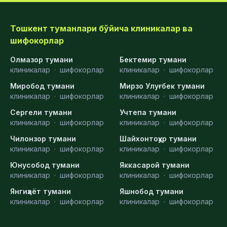
Тошкент туманлари бўйича клиникалар ва
шифокорлар
Олмазор тумани
Бектемир тумани
клиникалар
·
шифокорлар
клиникалар
·
шифокорлар
Миробод тумани
Мирзо Улуғбек тумани
клиникалар
·
шифокорлар
клиникалар
·
шифокорлар
Сергели тумани
Учтепа тумани
клиникалар
·
шифокорлар
клиникалар
·
шифокорлар
Чилонзор тумани
Шайхонтоҳур тумани
клиникалар
·
шифокорлар
клиникалар
·
шифокорлар
Юнусобод тумани
Яккасарой тумани
клиникалар
·
шифокорлар
клиникалар
·
шифокорлар
Янгиҳаёт тумани
Яшнобод тумани
клиникалар
·
шифокорлар
клиникалар
·
шифокорлар