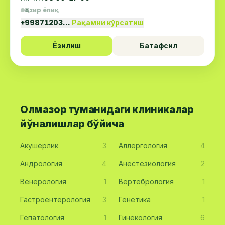
Ҳозир ёпиқ
+99871203…
Рақамни кўрсатиш
Ёзилиш
Батафсил
Олмазор туманидаги клиникалар
йўналишлар бўйича
Акушерлик
3
Аллергология
4
Андрология
4
Анестезиология
2
Венерология
1
Вертебрология
1
Гастроентерология
3
Генетика
1
Гепатология
1
Гинекология
6