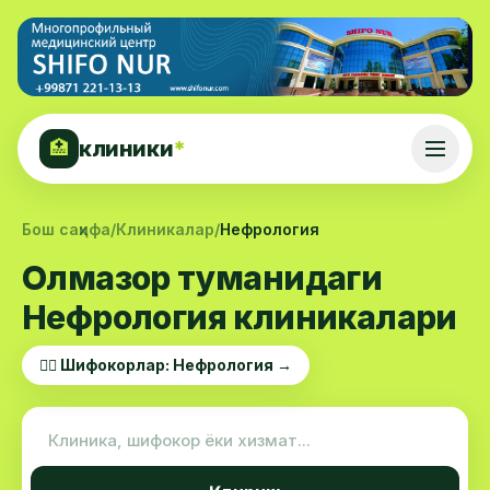
клиники
*
🏥
Бош саҳифа
/
Клиникалар
/
Нефрология
Олмазор туманидаги
Нефрология клиникалари
👨‍⚕️ Шифокорлар: Нефрология →