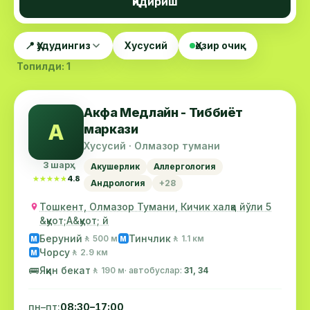
Қидириш
📍 Ҳудудингиз
Хусусий
Ҳозир очиқ
Топилди: 1
Акфа Медлайн - Тиббиёт
А
маркази
Хусусий · Олмазор тумани
3 шарҳ
Акушерлик
Аллергология
★★★★★
★★★★★
4.8
Андрология
+28
Тошкент, Олмазор Тумани, Кичик халқа йўли 5
&қуот;А&қуот; й
Беруний
Тинчлик
🚶 500 м
🚶 1.1 км
М
М
Чорсу
🚶 2.9 км
М
🚌
Яқин бекат
🚶 190 м
· автобуслар:
31, 34
пн–пт:
08:30–17:00