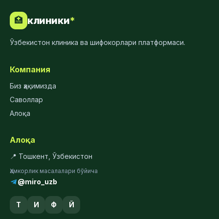
клиники
*
🏥
Ўзбекистон клиника ва шифокорлари платформаси.
Компания
Биз ҳақимизда
Саволлар
Алоқа
Алоқа
📍 Тошкент, Ўзбекистон
Ҳамкорлик масалалари бўйича
@miro_uzb
Т
И
Ф
Й