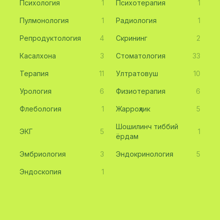
Психология
1
Психотерапия
1
Пулмонология
1
Радиология
1
Репродуктология
4
Скрининг
2
Касалхона
3
Стоматология
33
Терапия
11
Ултратовуш
10
Урология
6
Физиотерапия
6
Флебология
1
Жарроҳлик
5
Шошилинч тиббий
ЭКГ
5
1
ёрдам
Эмбриология
3
Эндокринология
5
Эндоскопия
1