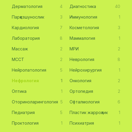
Дерматология
4
Диагностика
40
Парҳезшунослик
3
Иммунология
1
Кардиология
7
Косметология
3
Лаборатория
8
Маммалогия
1
Массаж
2
МРИ
2
МССТ
2
Неврология
8
Нейропатология
5
Нейрохирургия
1
Нефрология
1
Онкология
2
Оптика
1
Ортопедия
2
Оториноларингология
5
Офталмология
6
Педиатрия
5
Пластик жарроҳлик
1
Проктология
1
Психиатрия
1