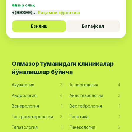
Ҳозир очиқ
+(99899)…
Рақамни кўрсатиш
Ёзилиш
Батафсил
Олмазор туманидаги клиникалар
йўналишлар бўйича
Акушерлик
3
Аллергология
4
Андрология
4
Анестезиология
2
Венерология
1
Вертебрология
1
Гастроентерология
3
Генетика
1
Гепатология
1
Гинекология
6