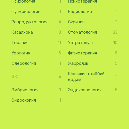
Психология
1
Психотерапия
1
Пулмонология
1
Радиология
1
Репродуктология
4
Скрининг
2
Касалхона
3
Стоматология
33
Терапия
11
Ултратовуш
10
Урология
6
Физиотерапия
6
Флебология
1
Жарроҳлик
5
Шошилинч тиббий
ЭКГ
5
1
ёрдам
Эмбриология
3
Эндокринология
5
Эндоскопия
1