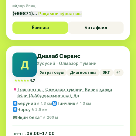
Ҳозир ёпиқ
(+99871)…
Рақамни кўрсатиш
Ёзилиш
Батафсил
Диалаб Сервис
Д
Хусусий · Олмазор тумани
Ултратовуш
Диагностика
ЭКГ
+1
★★★★★
★★★★★
4.7
Тошкент ш., Олмазор тумани, Кичик ҳалқа
йўли (А.Абдурахмонова), 6д
Беруний
Тинчлик
🚶 1.3 км
🚶 1.3 км
М
М
Чорсу
🚶 2.8 км
М
🚌
Яқин бекат
🚶 260 м
пн–пт:
08:00–17:00