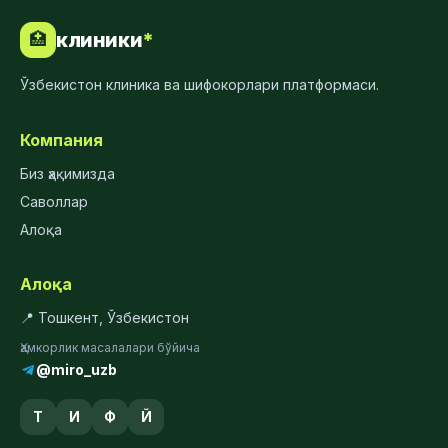
клиники
*
🏥
Ўзбекистон клиника ва шифокорлари платформаси.
Компания
Биз ҳақимизда
Саволлар
Алоқа
Алоқа
📍 Тошкент, Ўзбекистон
Ҳамкорлик масалалари бўйича
@miro_uzb
Т
И
Ф
Й