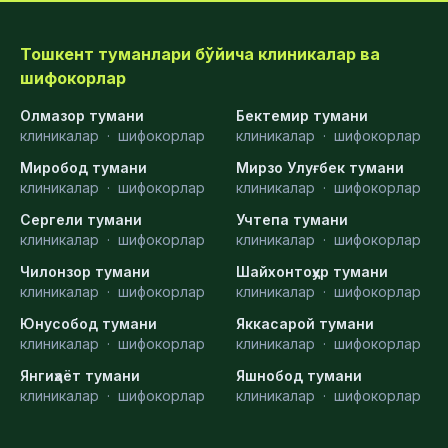
Тошкент туманлари бўйича клиникалар ва
шифокорлар
Олмазор тумани
Бектемир тумани
клиникалар
·
шифокорлар
клиникалар
·
шифокорлар
Миробод тумани
Мирзо Улуғбек тумани
клиникалар
·
шифокорлар
клиникалар
·
шифокорлар
Сергели тумани
Учтепа тумани
клиникалар
·
шифокорлар
клиникалар
·
шифокорлар
Чилонзор тумани
Шайхонтоҳур тумани
клиникалар
·
шифокорлар
клиникалар
·
шифокорлар
Юнусобод тумани
Яккасарой тумани
клиникалар
·
шифокорлар
клиникалар
·
шифокорлар
Янгиҳаёт тумани
Яшнобод тумани
клиникалар
·
шифокорлар
клиникалар
·
шифокорлар