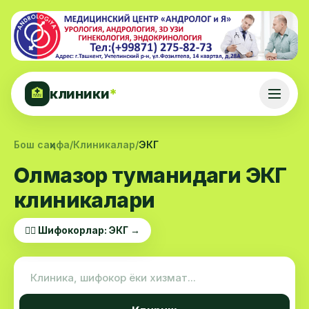
клиники
*
🏥
Бош саҳифа
/
Клиникалар
/
ЭКГ
Олмазор туманидаги ЭКГ
клиникалари
👨‍⚕️ Шифокорлар: ЭКГ →