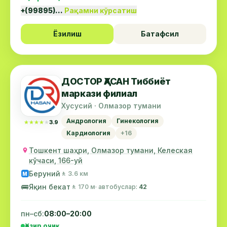
+(99895)…
Рақамни кўрсатиш
Ёзилиш
Батафсил
ДОСТОР ҲАСАН Тиббиёт
маркази филиал
Хусусий · Олмазор тумани
Андрология
Гинекология
★★★★★
★★★★★
3.9
Кардиология
+16
Тошкент шаҳри, Олмазор тумани, Келеская
кўчаси, 166-уй
Беруний
🚶 3.6 км
М
🚌
Яқин бекат
🚶 170 м
· автобуслар:
42
пн–сб:
08:00–20:00
Ҳозир очиқ