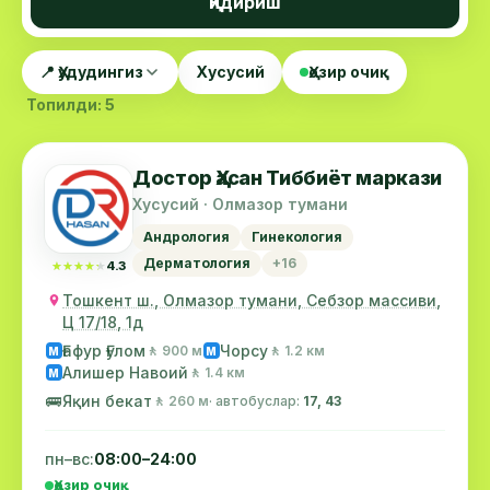
Қидириш
📍 Ҳудудингиз
Хусусий
Ҳозир очиқ
Топилди: 5
Достор Ҳасан Тиббиёт маркази
Хусусий · Олмазор тумани
Андрология
Гинекология
Дерматология
+16
★★★★★
★★★★★
4.3
Тошкент ш., Олмазор тумани, Себзор массиви,
Ц 17/18, 1д
Ғафур Ғулом
Чорсу
🚶 900 м
🚶 1.2 км
М
М
Алишер Навоий
🚶 1.4 км
М
🚌
Яқин бекат
🚶 260 м
· автобуслар:
17, 43
пн–вс:
08:00–24:00
Ҳозир очиқ