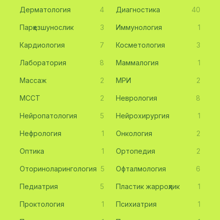
Дерматология
4
Диагностика
40
Парҳезшунослик
3
Иммунология
1
Кардиология
7
Косметология
3
Лаборатория
8
Маммалогия
1
Массаж
2
МРИ
2
МССТ
2
Неврология
8
Нейропатология
5
Нейрохирургия
1
Нефрология
1
Онкология
2
Оптика
1
Ортопедия
2
Оториноларингология
5
Офталмология
6
Педиатрия
5
Пластик жарроҳлик
1
Проктология
1
Психиатрия
1