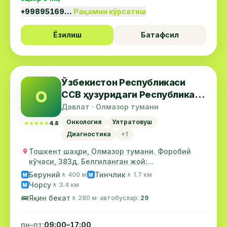
+99895169…
Рақамни кўрсатиш
Ёзилиш
Батафсил
Ўзбекистон Республикаси
О
ССВ ҳузуридаги Республика
онкология маркази
Давлат · Олмазор тумани
Онкология
Ултратовуш
★★★★★
★★★★★
4.8
Диагностика
+1
Тошкент шаҳри, Олмазор тумани. Форобий
кўчаси, 383д. Белгиланган жой:
&қуот;Беруний&қуот; метро...
Беруний
Тинчлик
🚶 400 м
🚶 1.7 км
М
М
Чорсу
🚶 3.4 км
М
🚌
Яқин бекат
🚶 280 м
· автобуслар:
29
пн–пт:
09:00–17:00