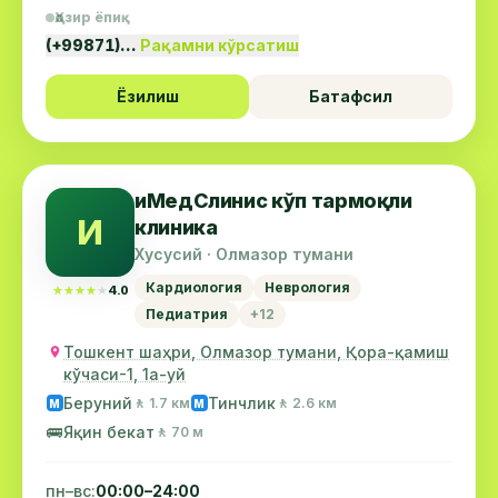
Ҳозир ёпиқ
(+99871)…
Рақамни кўрсатиш
Ёзилиш
Батафсил
иМедСлинис кўп тармоқли
И
клиника
Хусусий · Олмазор тумани
Кардиология
Неврология
★★★★★
★★★★★
4.0
Педиатрия
+12
Тошкент шаҳри, Олмазор тумани, Қора-қамиш
кўчаси-1, 1а-уй
Беруний
Тинчлик
🚶 1.7 км
🚶 2.6 км
М
М
🚌
Яқин бекат
🚶 70 м
пн–вс:
00:00–24:00