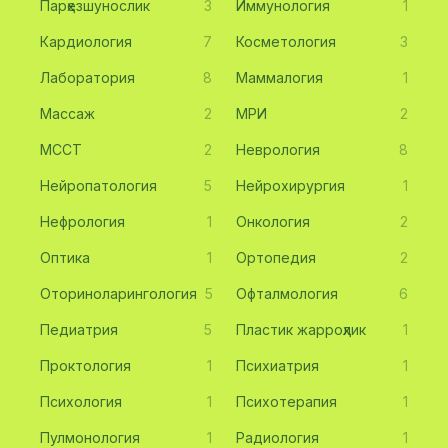
Парҳезшунослик
3
Иммунология
1
Кардиология
7
Косметология
3
Лаборатория
8
Маммалогия
1
Массаж
2
МРИ
2
МССТ
2
Неврология
8
Нейропатология
5
Нейрохирургия
1
Нефрология
1
Онкология
2
Оптика
1
Ортопедия
2
Оториноларингология
5
Офталмология
6
Педиатрия
5
Пластик жарроҳлик
1
Проктология
1
Психиатрия
1
Психология
1
Психотерапия
1
Пулмонология
1
Радиология
1