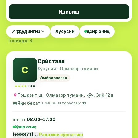
Қидириш
📍 Ҳудудингиз
Хусусий
Ҳозир очиқ
Топилди: 3
Срйсталл
С
Хусусий · Олмазор тумани
Эмбриология
★★★★★
★★★★★
3.8
Тошкент ш., Олмазор тумани, кўч. Зиё 12д
🚌
Яқин бекат
🚶 180 м
· автобуслар:
31
пн–пт:
08:00–17:00
Ҳозир очиқ
(+99871)…
Рақамни кўрсатиш