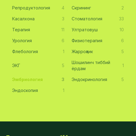
Репродуктология
4
Скрининг
2
Касалхона
3
Стоматология
33
Терапия
11
Ултратовуш
10
Урология
6
Физиотерапия
6
Флебология
1
Жарроҳлик
5
Шошилинч тиббий
ЭКГ
5
1
ёрдам
Эмбриология
3
Эндокринология
5
Эндоскопия
1