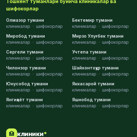
Тошкент туманлари бўйича клиникалар ва
шифокорлар
Олмазор тумани
Бектемир тумани
клиникалар
·
шифокорлар
клиникалар
·
шифокорлар
Миробод тумани
Мирзо Улуғбек тумани
клиникалар
·
шифокорлар
клиникалар
·
шифокорлар
Сергели тумани
Учтепа тумани
клиникалар
·
шифокорлар
клиникалар
·
шифокорлар
Чилонзор тумани
Шайхонтоҳур тумани
клиникалар
·
шифокорлар
клиникалар
·
шифокорлар
Юнусобод тумани
Яккасарой тумани
клиникалар
·
шифокорлар
клиникалар
·
шифокорлар
Янгиҳаёт тумани
Яшнобод тумани
клиникалар
·
шифокорлар
клиникалар
·
шифокорлар
клиники
*
🏥