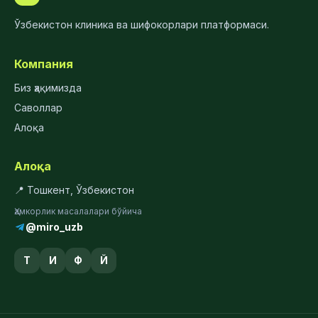
Ўзбекистон клиника ва шифокорлари платформаси.
Компания
Биз ҳақимизда
Саволлар
Алоқа
Алоқа
📍 Тошкент, Ўзбекистон
Ҳамкорлик масалалари бўйича
@miro_uzb
Т
И
Ф
Й