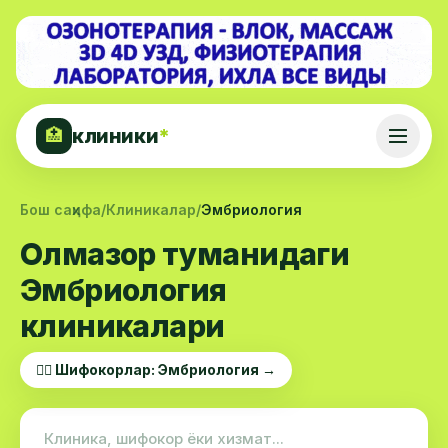
клиники
*
🏥
Бош саҳифа
/
Клиникалар
/
Эмбриология
Олмазор туманидаги
Эмбриология
клиникалари
👨‍⚕️ Шифокорлар: Эмбриология →