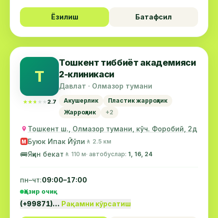
Ёзилиш
Батафсил
Тошкент тиббиёт академияси
Т
2-клиникаси
Давлат · Олмазор тумани
Акушерлик
Пластик жарроҳлик
★★★★★
★★★★★
2.7
Жарроҳлик
+2
Тошкент ш., Олмазор тумани, кўч. Форобий, 2д
Буюк Ипак Йўли
🚶 2.5 км
М
🚌
Яқин бекат
🚶 110 м
· автобуслар:
1, 16, 24
пн–чт:
09:00–17:00
Ҳозир очиқ
(+99871)…
Рақамни кўрсатиш