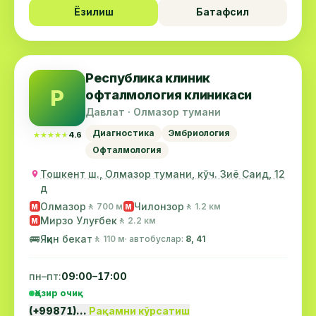
Ёзилиш
Батафсил
Республика клиник
Р
офталмология клиникаси
Давлат · Олмазор тумани
Диагностика
Эмбриология
★★★★★
★★★★★
4.6
Офталмология
Тошкент ш., Олмазор тумани, кўч. Зиё Саид, 12
д
Олмазор
Чилонзор
🚶 700 м
🚶 1.2 км
М
М
Мирзо Улуғбек
🚶 2.2 км
М
🚌
Яқин бекат
🚶 110 м
· автобуслар:
8, 41
пн–пт:
09:00–17:00
Ҳозир очиқ
(+99871)…
Рақамни кўрсатиш