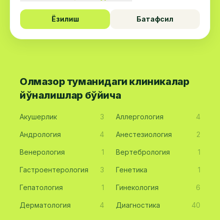
Ёзилиш
Батафсил
Олмазор туманидаги клиникалар
йўналишлар бўйича
Акушерлик
3
Аллергология
4
Андрология
4
Анестезиология
2
Венерология
1
Вертебрология
1
Гастроентерология
3
Генетика
1
Гепатология
1
Гинекология
6
Дерматология
4
Диагностика
40