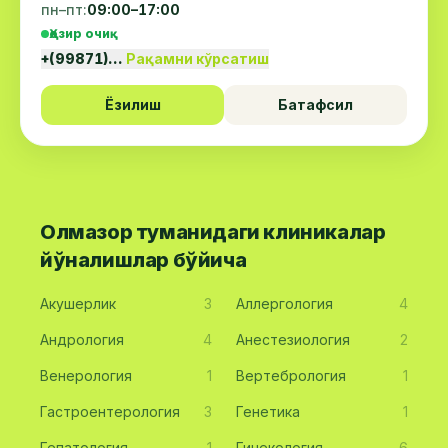
пн–пт:
09:00–17:00
Ҳозир очиқ
+(99871)…
Рақамни кўрсатиш
Ёзилиш
Батафсил
Олмазор туманидаги клиникалар
йўналишлар бўйича
Акушерлик
3
Аллергология
4
Андрология
4
Анестезиология
2
Венерология
1
Вертебрология
1
Гастроентерология
3
Генетика
1
Гепатология
1
Гинекология
6