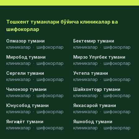
Тошкент туманлари бўйича клиникалар ва
шифокорлар
Олмазор тумани
Бектемир тумани
клиникалар
·
шифокорлар
клиникалар
·
шифокорлар
Миробод тумани
Мирзо Улуғбек тумани
клиникалар
·
шифокорлар
клиникалар
·
шифокорлар
Сергели тумани
Учтепа тумани
клиникалар
·
шифокорлар
клиникалар
·
шифокорлар
Чилонзор тумани
Шайхонтоҳур тумани
клиникалар
·
шифокорлар
клиникалар
·
шифокорлар
Юнусобод тумани
Яккасарой тумани
клиникалар
·
шифокорлар
клиникалар
·
шифокорлар
Янгиҳаёт тумани
Яшнобод тумани
клиникалар
·
шифокорлар
клиникалар
·
шифокорлар