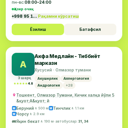
пн–вс:
08:00–24:00
Ҳозир очиқ
+998 95 1…
Рақамни кўрсатиш
Ёзилиш
Батафсил
Акфа Медлайн - Тиббиёт
А
маркази
Хусусий · Олмазор тумани
3 шарҳ
Акушерлик
Аллергология
★★★★★
★★★★★
4.8
Андрология
+28
Тошкент, Олмазор Тумани, Кичик халқа йўли 5
&қуот;А&қуот; й
Беруний
Тинчлик
🚶 500 м
🚶 1.1 км
М
М
Чорсу
🚶 2.9 км
М
🚌
Яқин бекат
🚶 190 м
· автобуслар:
31, 34