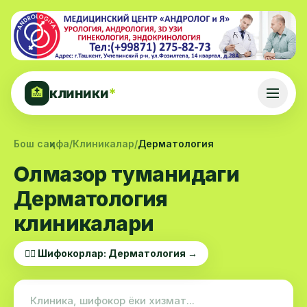
клиники
*
🏥
Бош саҳифа
/
Клиникалар
/
Дерматология
Олмазор туманидаги
Дерматология
клиникалари
👨‍⚕️ Шифокорлар: Дерматология →