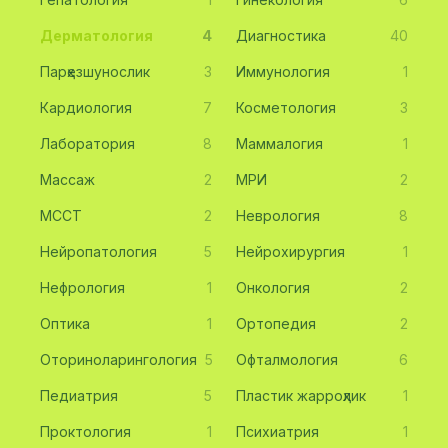
Дерматология
4
Диагностика
40
Парҳезшунослик
3
Иммунология
1
Кардиология
7
Косметология
3
Лаборатория
8
Маммалогия
1
Массаж
2
МРИ
2
МССТ
2
Неврология
8
Нейропатология
5
Нейрохирургия
1
Нефрология
1
Онкология
2
Оптика
1
Ортопедия
2
Оториноларингология
5
Офталмология
6
Педиатрия
5
Пластик жарроҳлик
1
Проктология
1
Психиатрия
1