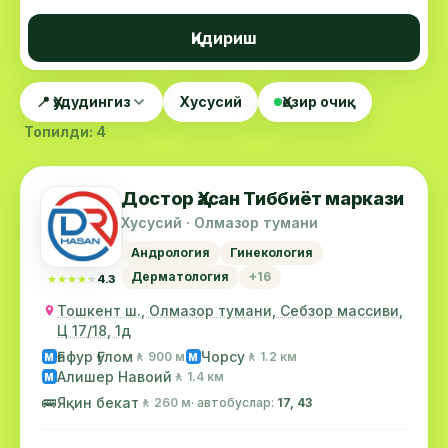
Қидириш
📍 Ҳудудингиз
Хусусий
Ҳозир очиқ
Топилди: 4
Достор Ҳасан Тиббиёт маркази
Хусусий · Олмазор тумани
Андрология
Гинекология
Дерматология
+16
★★★★★
★★★★★
4.3
Тошкент ш., Олмазор тумани, Себзор массиви,
Ц 17/18, 1д
Ғафур Ғулом
Чорсу
🚶 900 м
🚶 1.2 км
М
М
Алишер Навоий
🚶 1.4 км
М
🚌
Яқин бекат
🚶 260 м
· автобуслар:
17, 43