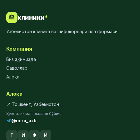
клиники
*
🏥
Ўзбекистон клиника ва шифокорлари платформаси.
Компания
Биз ҳақимизда
Саволлар
Алоқа
Алоқа
📍 Тошкент, Ўзбекистон
Ҳамкорлик масалалари бўйича
@miro_uzb
Т
И
Ф
Й