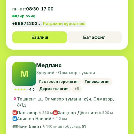
пн–пт:
08:30–17:00
Ҳозир очиқ
+99871203…
Рақамни кўрсатиш
Ёзилиш
Батафсил
Медланс
М
Хусусий · Олмазор тумани
Гастроентерология
Гинекология
Дерматология
+5
★★★★★
★★★★★
4.0
Тошкент ш., Олмазор тумани, кўч. Олмазор,
8/1д
Пахтакор
Халқлар Дўстлиги
🚶 350 м
🚶 500 м
М
М
Алишер Навоий
🚶 1.2 км
М
🚌
Яқин бекат
🚶 140 м
· автобуслар:
51