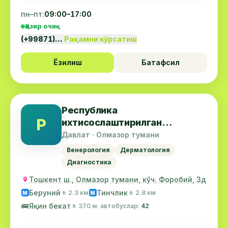
пн–пт:
09:00–17:00
Ҳозир очиқ
(+99871)…
Рақамни кўрсатиш
Ёзилиш
Батафсил
Республика
Р
ихтисослаштирилган
дерматология ва венерология
Давлат · Олмазор тумани
илмий-амалий тиббиёт
Венерология
Дерматология
маркази
Диагностика
Тошкент ш., Олмазор тумани, кўч. Форобий, 3д
Беруний
Тинчлик
🚶 2.3 км
🚶 2.8 км
М
М
🚌
Яқин бекат
🚶 370 м
· автобуслар:
42