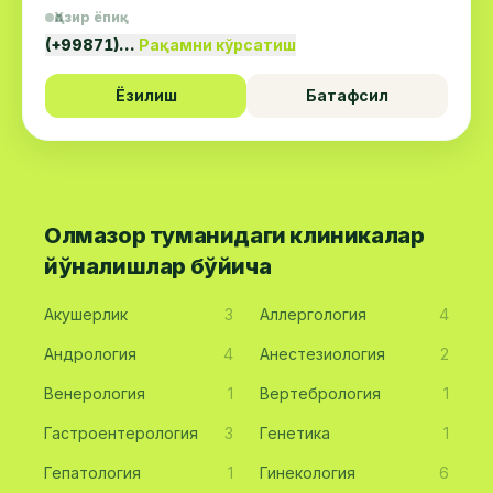
Ҳозир ёпиқ
(+99871)…
Рақамни кўрсатиш
Ёзилиш
Батафсил
Олмазор туманидаги клиникалар
йўналишлар бўйича
Акушерлик
3
Аллергология
4
Андрология
4
Анестезиология
2
Венерология
1
Вертебрология
1
Гастроентерология
3
Генетика
1
Гепатология
1
Гинекология
6