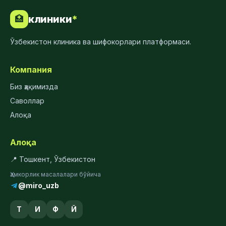
клиники
*
🏥
Ўзбекистон клиника ва шифокорлари платформаси.
Компания
Биз ҳақимизда
Саволлар
Алоқа
Алоқа
📍 Тошкент, Ўзбекистон
Ҳамкорлик масалалари бўйича
@miro_uzb
Т
И
Ф
Й