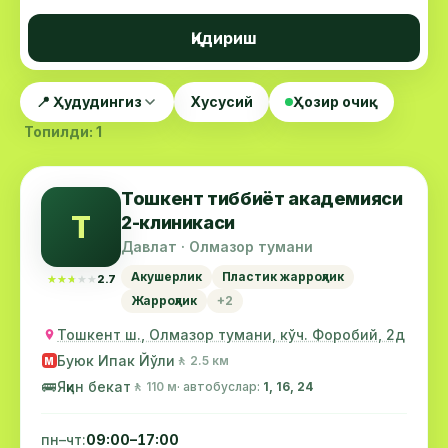
Қидириш
📍 Ҳудудингиз
Хусусий
Ҳозир очиқ
Топилди: 1
Тошкент тиббиёт академияси
Т
2-клиникаси
Давлат · Олмазор тумани
Акушерлик
Пластик жарроҳлик
★★★★★
★★★★★
2.7
Жарроҳлик
+2
Тошкент ш., Олмазор тумани, кўч. Форобий, 2д
Буюк Ипак Йўли
🚶 2.5 км
М
🚌
Яқин бекат
🚶 110 м
· автобуслар:
1, 16, 24
пн–чт:
09:00–17:00