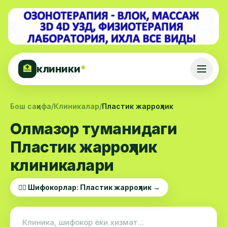
клиники
*
🏥
Бош саҳифа
/
Клиникалар
/
Пластик жарроҳлик
Олмазор туманидаги
Пластик жарроҳлик
клиникалари
👨‍⚕️ Шифокорлар: Пластик жарроҳлик →