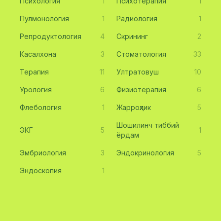
Психология
1
Психотерапия
1
Пулмонология
1
Радиология
1
Репродуктология
4
Скрининг
2
Касалхона
3
Стоматология
33
Терапия
11
Ултратовуш
10
Урология
6
Физиотерапия
6
Флебология
1
Жарроҳлик
5
Шошилинч тиббий
ЭКГ
5
1
ёрдам
Эмбриология
3
Эндокринология
5
Эндоскопия
1