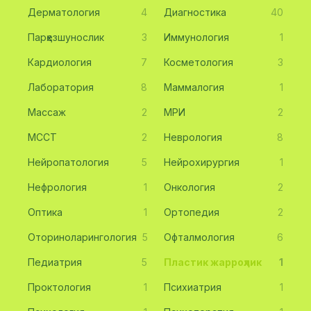
Дерматология
4
Диагностика
40
Парҳезшунослик
3
Иммунология
1
Кардиология
7
Косметология
3
Лаборатория
8
Маммалогия
1
Массаж
2
МРИ
2
МССТ
2
Неврология
8
Нейропатология
5
Нейрохирургия
1
Нефрология
1
Онкология
2
Оптика
1
Ортопедия
2
Оториноларингология
5
Офталмология
6
Педиатрия
5
Пластик жарроҳлик
1
Проктология
1
Психиатрия
1