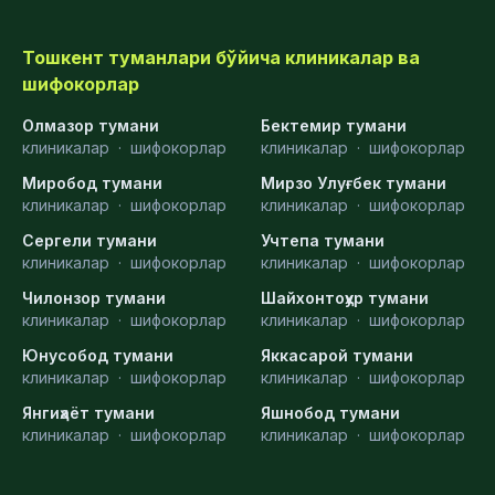
Тошкент туманлари бўйича клиникалар ва
шифокорлар
Олмазор тумани
Бектемир тумани
клиникалар
·
шифокорлар
клиникалар
·
шифокорлар
Миробод тумани
Мирзо Улуғбек тумани
клиникалар
·
шифокорлар
клиникалар
·
шифокорлар
Сергели тумани
Учтепа тумани
клиникалар
·
шифокорлар
клиникалар
·
шифокорлар
Чилонзор тумани
Шайхонтоҳур тумани
клиникалар
·
шифокорлар
клиникалар
·
шифокорлар
Юнусобод тумани
Яккасарой тумани
клиникалар
·
шифокорлар
клиникалар
·
шифокорлар
Янгиҳаёт тумани
Яшнобод тумани
клиникалар
·
шифокорлар
клиникалар
·
шифокорлар