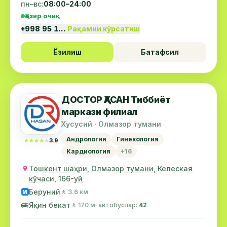
пн–вс:
08:00–24:00
Ҳозир очиқ
+998 95 1…
Рақамни кўрсатиш
Ёзилиш
Батафсил
ДОСТОР ҲАСАН Тиббиёт
маркази филиал
Хусусий · Олмазор тумани
Андрология
Гинекология
★★★★★
★★★★★
3.9
Кардиология
+16
Тошкент шаҳри, Олмазор тумани, Келеская
кўчаси, 166-уй
Беруний
🚶 3.6 км
М
🚌
Яқин бекат
🚶 170 м
· автобуслар:
42