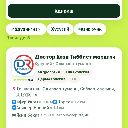
Қидириш
📍 Ҳудудингиз
Хусусий
Ҳозир очиқ
Топилди: 5
Достор Ҳасан Тиббиёт маркази
Хусусий · Олмазор тумани
Андрология
Гинекология
Дерматология
+16
★★★★★
★★★★★
4.3
Тошкент ш., Олмазор тумани, Себзор массиви,
Ц 17/18, 1д
Ғафур Ғулом
Чорсу
🚶 900 м
🚶 1.2 км
М
М
Алишер Навоий
🚶 1.4 км
М
🚌
Яқин бекат
🚶 260 м
· автобуслар:
17, 43