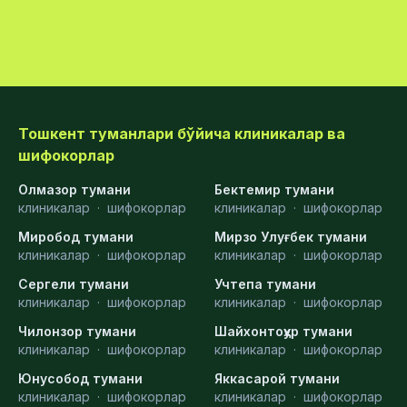
Тошкент туманлари бўйича клиникалар ва
шифокорлар
Олмазор тумани
Бектемир тумани
клиникалар
·
шифокорлар
клиникалар
·
шифокорлар
Миробод тумани
Мирзо Улуғбек тумани
клиникалар
·
шифокорлар
клиникалар
·
шифокорлар
Сергели тумани
Учтепа тумани
клиникалар
·
шифокорлар
клиникалар
·
шифокорлар
Чилонзор тумани
Шайхонтоҳур тумани
клиникалар
·
шифокорлар
клиникалар
·
шифокорлар
Юнусобод тумани
Яккасарой тумани
клиникалар
·
шифокорлар
клиникалар
·
шифокорлар