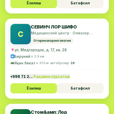
Ёзилиш
Батафсил
СЕВИНЧ ЛОР ШИФО
С
Медицинский центр · Олмазор
тумани
Оториноларингология
ул. Медгородок, д. 17, кв. 28
Беруний
🚶 2.9 км
М
🚌
Яқин бекат
🚶 370 м
· автобуслар:
28
+998 71 2…
Рақамни кўрсатиш
Ёзилиш
Батафсил
Стом&амп;Лор