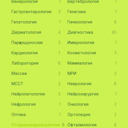
Венерология
1
Вертебрология
1
Гастроентерология
3
Генетика
1
Гепатология
1
Гинекология
6
Дерматология
4
Диагностика
40
Парҳезшунослик
3
Иммунология
1
Кардиология
7
Косметология
3
Лаборатория
8
Маммалогия
1
Массаж
2
МРИ
2
МССТ
2
Неврология
8
Нейропатология
5
Нейрохирургия
1
Нефрология
1
Онкология
2
Оптика
1
Ортопедия
2
Оториноларингология
5
Офталмология
6