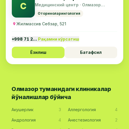
С
Медицинский центр · Олмазор
тумани
Оториноларингология
Жилмассив Себзар, 521
+998 71 2…
Рақамни кўрсатиш
Ёзилиш
Батафсил
Олмазор туманидаги клиникалар
йўналишлар бўйича
Акушерлик
3
Аллергология
4
Андрология
4
Анестезиология
2