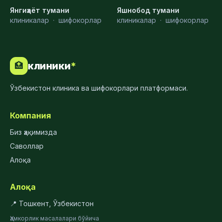
Янгиҳаёт тумани
Яшнобод тумани
клиникалар
·
шифокорлар
клиникалар
·
шифокорлар
клиники
*
🏥
Ўзбекистон клиника ва шифокорлари платформаси.
Компания
Биз ҳақимизда
Саволлар
Алоқа
Алоқа
📍 Тошкент, Ўзбекистон
Ҳамкорлик масалалари бўйича