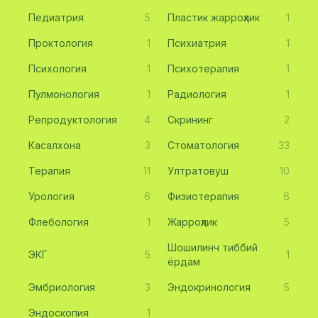
Педиатрия
5
Пластик жарроҳлик
1
Проктология
1
Психиатрия
1
Психология
1
Психотерапия
1
Пулмонология
1
Радиология
1
Репродуктология
4
Скрининг
2
Касалхона
3
Стоматология
33
Терапия
11
Ултратовуш
10
Урология
6
Физиотерапия
6
Флебология
1
Жарроҳлик
5
Шошилинч тиббий
ЭКГ
5
1
ёрдам
Эмбриология
3
Эндокринология
5
Эндоскопия
1