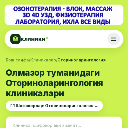
клиники
*
🏥
Бош саҳифа
/
Клиникалар
/
Оториноларингология
Олмазор туманидаги
Оториноларингология
клиникалари
👨‍⚕️ Шифокорлар: Оториноларингология →