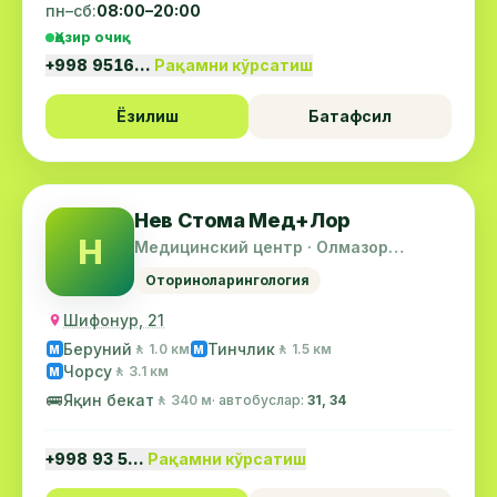
пн–сб:
08:00–20:00
Ҳозир очиқ
+998 9516…
Рақамни кўрсатиш
Ёзилиш
Батафсил
Нев Стома Мед+Лор
Н
Медицинский центр · Олмазор
тумани
Оториноларингология
Шифонур, 21
Беруний
Тинчлик
🚶 1.0 км
🚶 1.5 км
М
М
Чорсу
🚶 3.1 км
М
🚌
Яқин бекат
🚶 340 м
· автобуслар:
31, 34
+998 93 5…
Рақамни кўрсатиш