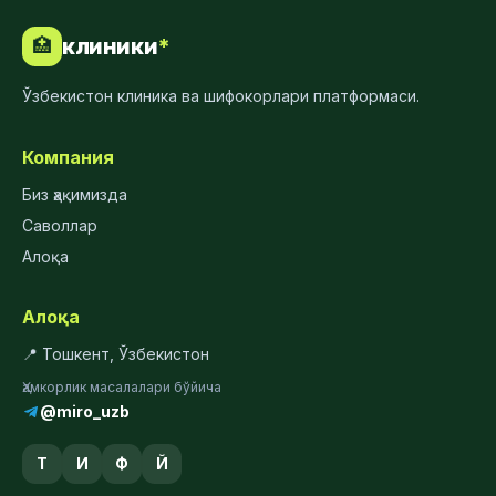
клиники
*
🏥
Ўзбекистон клиника ва шифокорлари платформаси.
Компания
Биз ҳақимизда
Саволлар
Алоқа
Алоқа
📍 Тошкент, Ўзбекистон
Ҳамкорлик масалалари бўйича
@miro_uzb
Т
И
Ф
Й