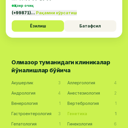
Ҳозир очиқ
(+99871)…
Рақамни кўрсатиш
Ёзилиш
Батафсил
Олмазор туманидаги клиникалар
йўналишлар бўйича
Акушерлик
3
Аллергология
4
Андрология
4
Анестезиология
2
Венерология
1
Вертебрология
1
Гастроентерология
3
Генетика
1
Гепатология
1
Гинекология
6