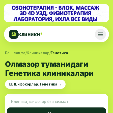
клиники
*
🏥
Бош саҳифа
/
Клиникалар
/
Генетика
Олмазор туманидаги
Генетика клиникалари
👨‍⚕️ Шифокорлар: Генетика →