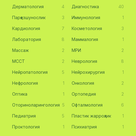
Дерматология
4
Диагностика
40
Парҳезшунослик
3
Иммунология
1
Кардиология
7
Косметология
3
Лаборатория
8
Маммалогия
1
Массаж
2
МРИ
2
МССТ
2
Неврология
8
Нейропатология
5
Нейрохирургия
1
Нефрология
1
Онкология
2
Оптика
1
Ортопедия
2
Оториноларингология
5
Офталмология
6
Педиатрия
5
Пластик жарроҳлик
1
Проктология
1
Психиатрия
1