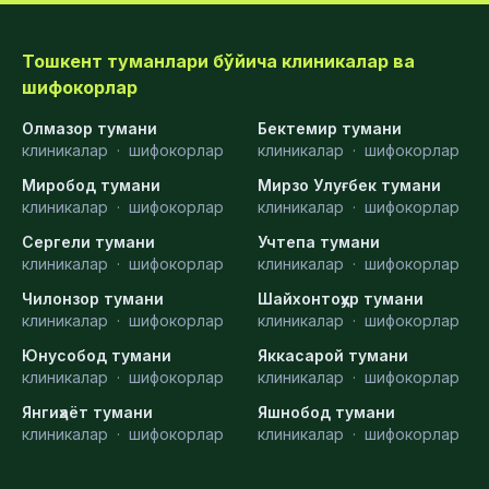
Тошкент туманлари бўйича клиникалар ва
шифокорлар
Олмазор тумани
Бектемир тумани
клиникалар
·
шифокорлар
клиникалар
·
шифокорлар
Миробод тумани
Мирзо Улуғбек тумани
клиникалар
·
шифокорлар
клиникалар
·
шифокорлар
Сергели тумани
Учтепа тумани
клиникалар
·
шифокорлар
клиникалар
·
шифокорлар
Чилонзор тумани
Шайхонтоҳур тумани
клиникалар
·
шифокорлар
клиникалар
·
шифокорлар
Юнусобод тумани
Яккасарой тумани
клиникалар
·
шифокорлар
клиникалар
·
шифокорлар
Янгиҳаёт тумани
Яшнобод тумани
клиникалар
·
шифокорлар
клиникалар
·
шифокорлар