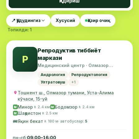
Қидириш
📍 Ҳудудингиз
Хусусий
Ҳозир очиқ
Топилди: 1
Репродуктив тиббиёт
Р
маркази
Медицинский центр · Олмазор
тумани
Андрология
Репродуктология
Ултратовуш
+1
Тошкент ш., Олмазор тумани, Уста-Алима
кўчаси, 15-уй
Минор
Бодомзор
🚶 2.4 км
🚶 2.4 км
М
М
Шаҳристон
🚶 2.5 км
М
🚌
Яқин бекат
🚶 180 м
· автобуслар:
5
пн–сб:
09:00–16:00