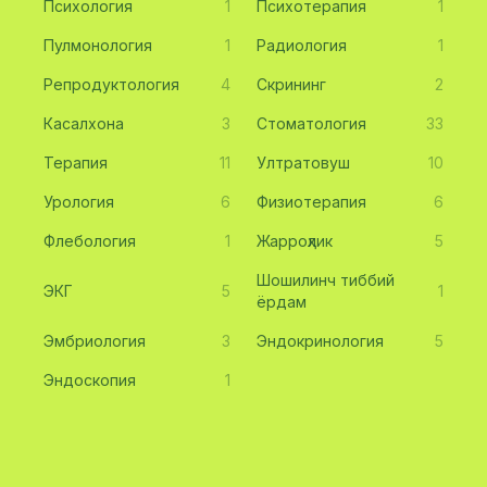
Психология
1
Психотерапия
1
Пулмонология
1
Радиология
1
Репродуктология
4
Скрининг
2
Касалхона
3
Стоматология
33
Терапия
11
Ултратовуш
10
Урология
6
Физиотерапия
6
Флебология
1
Жарроҳлик
5
Шошилинч тиббий
ЭКГ
5
1
ёрдам
Эмбриология
3
Эндокринология
5
Эндоскопия
1