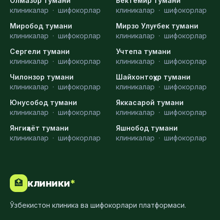
Олмазор тумани
Бектемир тумани
клиникалар
·
шифокорлар
клиникалар
·
шифокорлар
Миробод тумани
Мирзо Улуғбек тумани
клиникалар
·
шифокорлар
клиникалар
·
шифокорлар
Сергели тумани
Учтепа тумани
клиникалар
·
шифокорлар
клиникалар
·
шифокорлар
Чилонзор тумани
Шайхонтоҳур тумани
клиникалар
·
шифокорлар
клиникалар
·
шифокорлар
Юнусобод тумани
Яккасарой тумани
клиникалар
·
шифокорлар
клиникалар
·
шифокорлар
Янгиҳаёт тумани
Яшнобод тумани
клиникалар
·
шифокорлар
клиникалар
·
шифокорлар
клиники
*
🏥
Ўзбекистон клиника ва шифокорлари платформаси.