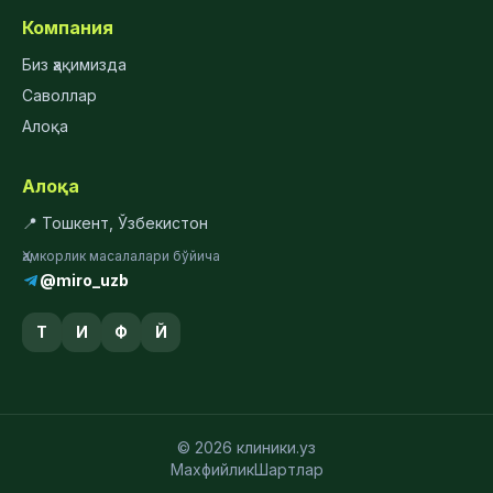
Компания
Биз ҳақимизда
Саволлар
Алоқа
Алоқа
📍 Тошкент, Ўзбекистон
Ҳамкорлик масалалари бўйича
@miro_uzb
Т
И
Ф
Й
© 2026 клиники.уз
Махфийлик
Шартлар