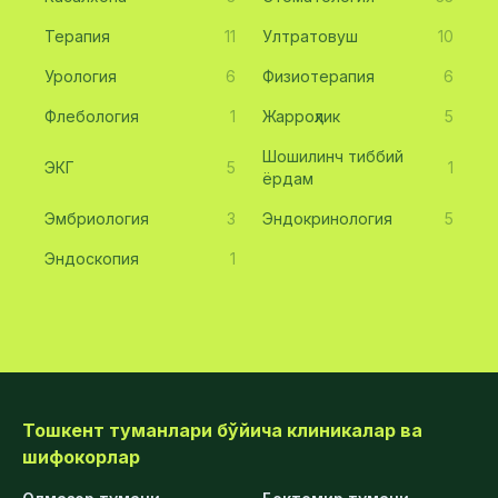
Терапия
11
Ултратовуш
10
Урология
6
Физиотерапия
6
Флебология
1
Жарроҳлик
5
Шошилинч тиббий
ЭКГ
5
1
ёрдам
Эмбриология
3
Эндокринология
5
Эндоскопия
1
Тошкент туманлари бўйича клиникалар ва
шифокорлар