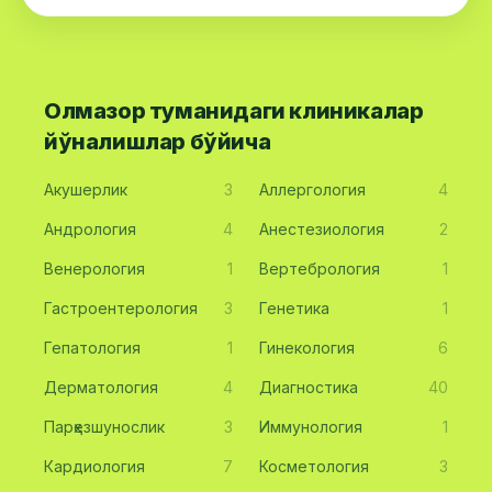
Олмазор туманидаги клиникалар
йўналишлар бўйича
Акушерлик
3
Аллергология
4
Андрология
4
Анестезиология
2
Венерология
1
Вертебрология
1
Гастроентерология
3
Генетика
1
Гепатология
1
Гинекология
6
Дерматология
4
Диагностика
40
Парҳезшунослик
3
Иммунология
1
Кардиология
7
Косметология
3