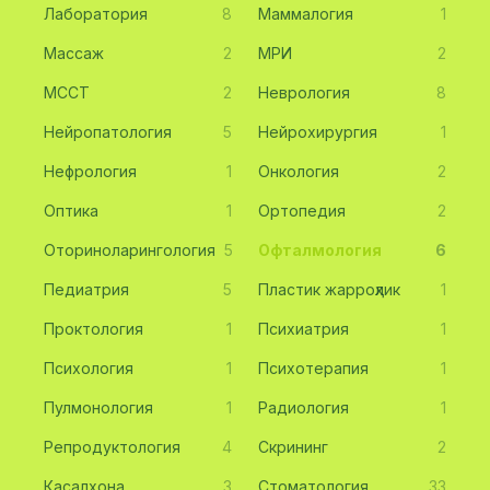
Лаборатория
8
Маммалогия
1
Массаж
2
МРИ
2
МССТ
2
Неврология
8
Нейропатология
5
Нейрохирургия
1
Нефрология
1
Онкология
2
Оптика
1
Ортопедия
2
Оториноларингология
5
Офталмология
6
Педиатрия
5
Пластик жарроҳлик
1
Проктология
1
Психиатрия
1
Психология
1
Психотерапия
1
Пулмонология
1
Радиология
1
Репродуктология
4
Скрининг
2
Касалхона
3
Стоматология
33