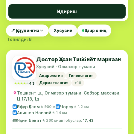
Қидириш
📍 Ҳудудингиз
Хусусий
Ҳозир очиқ
Топилди: 6
Достор Ҳасан Тиббиёт маркази
Хусусий · Олмазор тумани
Андрология
Гинекология
Дерматология
+16
★★★★★
★★★★★
4.3
Тошкент ш., Олмазор тумани, Себзор массиви,
Ц 17/18, 1д
Ғафур Ғулом
Чорсу
🚶 900 м
🚶 1.2 км
М
М
Алишер Навоий
🚶 1.4 км
М
🚌
Яқин бекат
🚶 260 м
· автобуслар:
17, 43