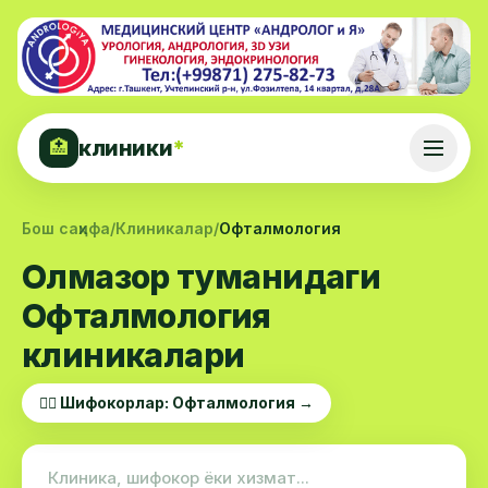
клиники
*
🏥
Бош саҳифа
/
Клиникалар
/
Офталмология
Олмазор туманидаги
Офталмология
клиникалари
👨‍⚕️ Шифокорлар: Офталмология →