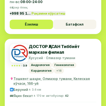
пн–вс:
08:00–24:00
Ҳозир ёпиқ
+998 95 1…
Рақамни кўрсатиш
Ёзилиш
Батафсил
ДОСТОР ҲАСАН Тиббиёт
маркази филиал
Хусусий · Олмазор тумани
Андрология
Гинекология
★★★★★
★★★★★
3.9
Кардиология
+16
Тошкент шаҳри, Олмазор тумани, Келеская
кўчаси, 166-уй
Беруний
🚶 3.6 км
М
🚌
Яқин бекат
🚶 170 м
· автобуслар:
42