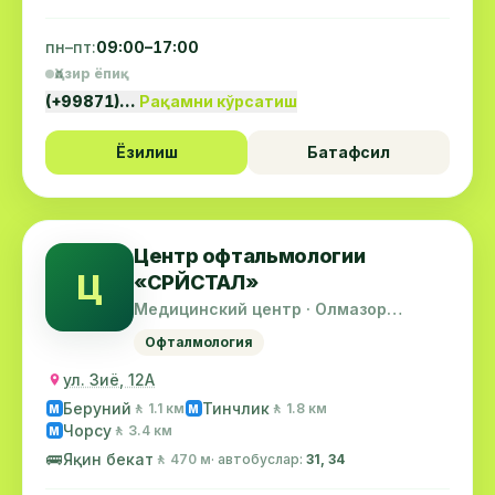
пн–пт:
09:00–17:00
Ҳозир ёпиқ
(+99871)…
Рақамни кўрсатиш
Ёзилиш
Батафсил
Центр офтальмологии
Ц
«СРЙСТАЛ»
Медицинский центр · Олмазор
тумани
Офталмология
ул. Зиё, 12А
Беруний
Тинчлик
🚶 1.1 км
🚶 1.8 км
М
М
Чорсу
🚶 3.4 км
М
🚌
Яқин бекат
🚶 470 м
· автобуслар:
31, 34