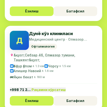
Ёзилиш
Батафсил
Дунё кўз клиниласи
Д
Медицинский центр · Олмазор
тумани
Офталмология
&қуот;Себзар 46, Олмазор тумани,
Ташкент&қуот;
Ғафур Ғулом
Чорсу
🚶 1.3 км
🚶 1.5 км
М
М
Алишер Навоий
🚶 1.6 км
М
🚌
Яқин бекат
🚶 160 м
+998 71 2…
Рақамни кўрсатиш
Ёзилиш
Батафсил