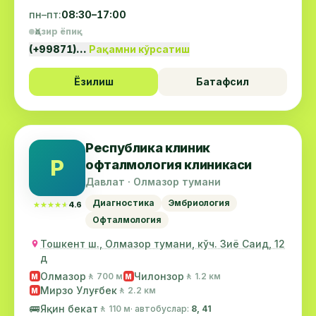
пн–пт:
08:30–17:00
Ҳозир ёпиқ
(+99871)…
Рақамни кўрсатиш
Ёзилиш
Батафсил
Республика клиник
Р
офталмология клиникаси
Давлат · Олмазор тумани
Диагностика
Эмбриология
★★★★★
★★★★★
4.6
Офталмология
Тошкент ш., Олмазор тумани, кўч. Зиё Саид, 12
д
Олмазор
Чилонзор
🚶 700 м
🚶 1.2 км
М
М
Мирзо Улуғбек
🚶 2.2 км
М
🚌
Яқин бекат
🚶 110 м
· автобуслар:
8, 41