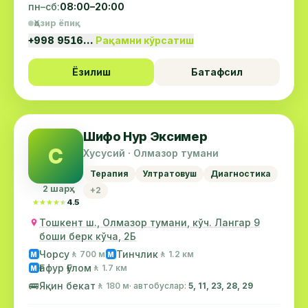
пн–сб:
08:00–20:00
Ҳозир ёпиқ
+998 9516…
Рақамни кўрсатиш
Ёзилиш
Батафсил
Шифо Нур Эксимер
С
Хусусий · Олмазор тумани
Терапия
Ултратовуш
Диагностика
2 шарҳ
+2
★★★★★
★★★★★
4.5
Тошкент ш., Олмазор тумани, кўч. Лангар 9
боши берк кўча, 2Б
Чорсу
Тинчлик
🚶 700 м
🚶 1.2 км
М
М
Ғафур Ғулом
🚶 1.7 км
М
🚌
Яқин бекат
🚶 180 м
· автобуслар:
5, 11, 23, 28, 29