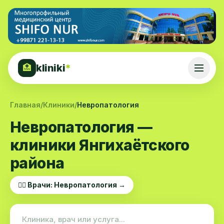
kliniki
*
🏥
Главная
/
Клиники
/
Невропатология
Невропатология —
клиники Янгихаётского
района
👨‍⚕️ Врачи: Невропатология →