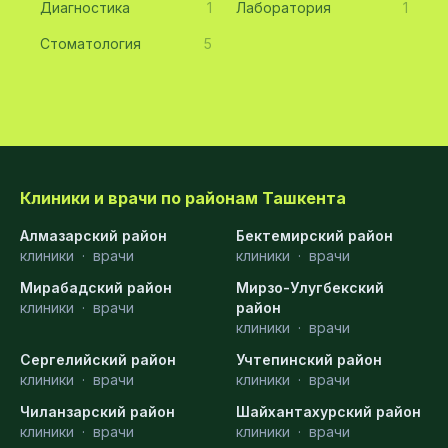
Диагностика
1
Лаборатория
1
Стоматология
5
Клиники и врачи по районам Ташкента
Алмазарский район
Бектемирский район
клиники
·
врачи
клиники
·
врачи
Мирабадский район
Мирзо-Улугбекский
клиники
·
врачи
район
клиники
·
врачи
Сергелийский район
Учтепинский район
клиники
·
врачи
клиники
·
врачи
Чиланзарский район
Шайхантахурский район
клиники
·
врачи
клиники
·
врачи