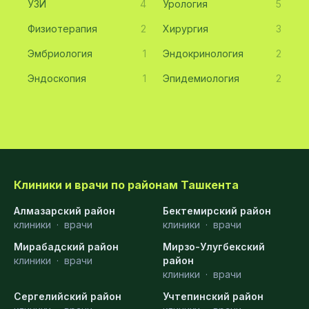
УЗИ
4
Урология
5
Физиотерапия
2
Хирургия
3
Эмбриология
1
Эндокринология
2
Эндоскопия
1
Эпидемиология
2
Клиники и врачи по районам Ташкента
Алмазарский район
Бектемирский район
клиники
·
врачи
клиники
·
врачи
Мирабадский район
Мирзо-Улугбекский
клиники
·
врачи
район
клиники
·
врачи
Сергелийский район
Учтепинский район