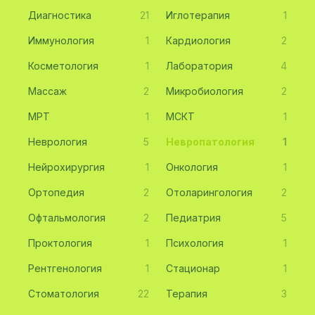
Диагностика
21
Иглотерапия
1
Иммунология
1
Кардиология
2
Косметология
1
Лаборатория
4
Массаж
2
Микробиология
2
МРТ
1
МСКТ
1
Неврология
5
Невропатология
1
Нейрохирургия
1
Онкология
1
Ортопедия
2
Отоларингология
2
Офтальмология
2
Педиатрия
5
Проктология
1
Психология
1
Рентгенология
1
Стационар
1
Стоматология
22
Терапия
3