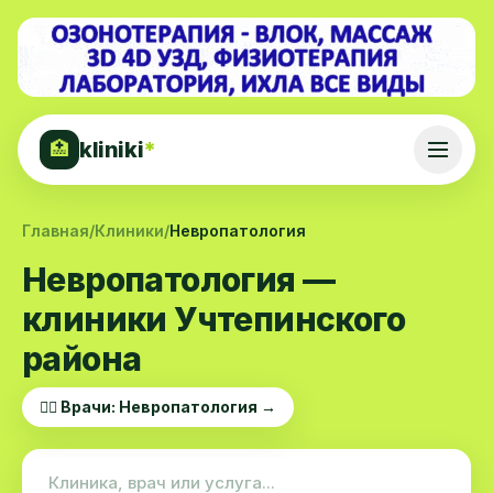
kliniki
*
🏥
Главная
/
Клиники
/
Невропатология
Невропатология —
клиники Учтепинского
района
👨‍⚕️ Врачи: Невропатология →