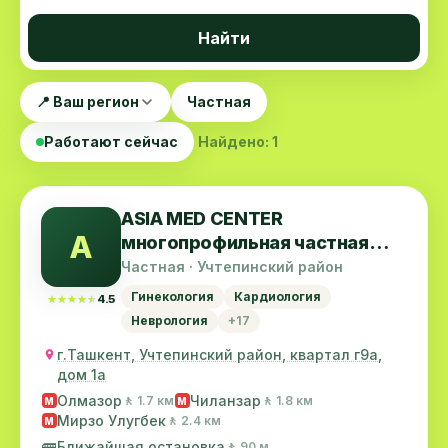
Найти
📍 Ваш регион
Частная
Работают сейчас
Найдено: 1
ASIA MED CENTER
A
многопрофильная частная
клиника
Частная · Учтепинский район
Гинекология
Кардиология
★★★★★
★★★★★
4.5
Неврология
+17
г.Ташкент, Учтепинский район, квартал г9а,
дом 1а
Олмазор
Чиланзар
🚶 1.7 км
🚶 1.8 км
M
M
Мирзо Улугбек
🚶 2.4 км
M
🚌
Ближайшая остановка
🚶 90 м