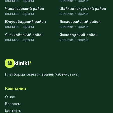
клиники
·
врачи
клиники
·
врачи
Чиланзарский район
Шайхантахурский район
клиники
·
врачи
клиники
·
врачи
Юнусабадский район
Яккасарайский район
клиники
·
врачи
клиники
·
врачи
Янгихаётский район
Яшнабадский район
клиники
·
врачи
клиники
·
врачи
kliniki
*
🏥
Платформа клиник и врачей Узбекистана.
Компания
О нас
Вопросы
Контакты