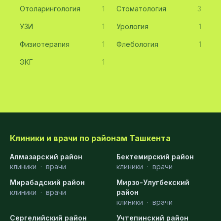
Отоларингология
1
Стоматология
3
УЗИ
1
Урология
1
Физиотерапия
1
Флебология
1
ЭКГ
1
Клиники и врачи по районам Ташкента
Алмазарский район
Бектемирский район
клиники
·
врачи
клиники
·
врачи
Мирабадский район
Мирзо-Улугбекский
клиники
·
врачи
район
клиники
·
врачи
Сергелийский район
Учтепинский район