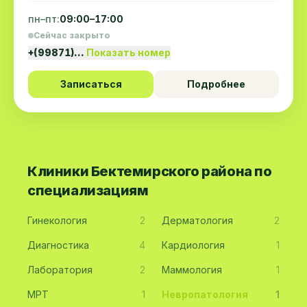
пн–пт:
09:00–17:00
Сейчас закрыто
+(99871)…
Показать номер
Записаться
Подробнее
Клиники Бектемирского района по
специализациям
Гинекология
2
Дерматология
2
Диагностика
4
Кардиология
1
Лаборатория
2
Маммология
1
МРТ
1
Невропатология
1