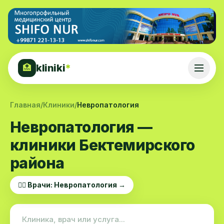
kliniki
*
🏥
Главная
/
Клиники
/
Невропатология
Невропатология —
клиники Бектемирского
района
👨‍⚕️ Врачи: Невропатология →