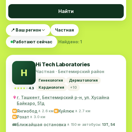
Найти
📍 Ваш регион
Частная
Работают сейчас
Найдено: 1
Hi Tech Laboratories
H
Частная · Бектемирский район
Гинекология
Дерматология
Кардиология
+10
★★★★★
★★★★★
4.3
г. Ташкент, Бектемирский р-н, ул. Хусайна
Байкаро, 51д
Янгиобод
Куйлюк
🚶 2.6 км
🚶 2.7 км
M
M
Рохат
🚶 3.0 км
M
🚌
Ближайшая остановка
🚶 150 м
· автобусы:
13Т, 54