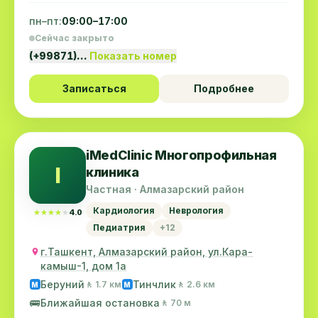
пн–пт:
09:00–17:00
Сейчас закрыто
(+99871)…
Показать номер
Записаться
Подробнее
iMedClinic Многопрофильная
I
клиника
Частная · Алмазарский район
Кардиология
Неврология
★★★★★
★★★★★
4.0
Педиатрия
+12
г.Ташкент, Алмазарский район, ул.Кара-
камыш-1, дом 1а
Беруний
Тинчлик
🚶 1.7 км
🚶 2.6 км
M
M
🚌
Ближайшая остановка
🚶 70 м