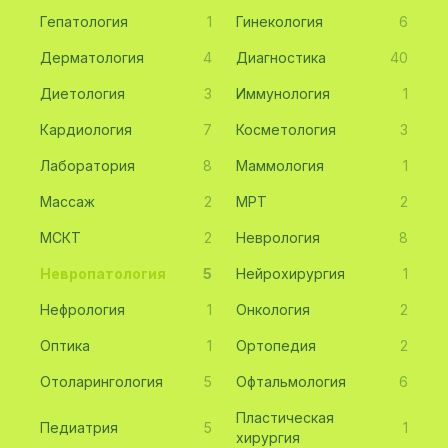
Гепатология
1
Гинекология
6
Дерматология
4
Диагностика
40
Диетология
3
Иммунология
1
Кардиология
7
Косметология
3
Лаборатория
8
Маммология
1
Массаж
2
МРТ
2
МСКТ
2
Неврология
8
Невропатология
5
Нейрохирургия
1
Нефрология
1
Онкология
2
Оптика
1
Ортопедия
2
Отоларингология
5
Офтальмология
6
Пластическая
Педиатрия
5
1
хирургия