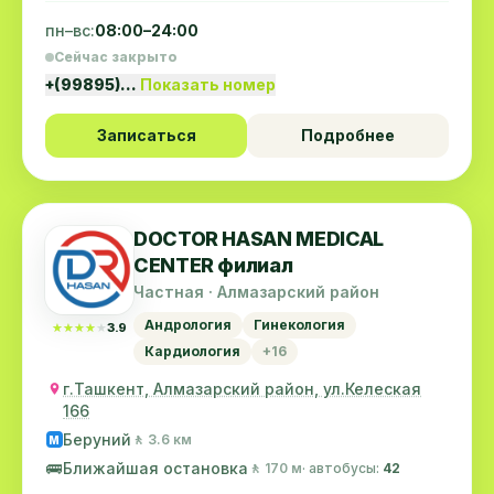
пн–вс:
08:00–24:00
Сейчас закрыто
+(99895)…
Показать номер
Записаться
Подробнее
DOCTOR HASAN MEDICAL
CENTER филиал
Частная · Алмазарский район
Андрология
Гинекология
★★★★★
★★★★★
3.9
Кардиология
+16
г.Ташкент, Алмазарский район, ул.Келеская
166
Беруний
🚶 3.6 км
M
🚌
Ближайшая остановка
🚶 170 м
· автобусы:
42