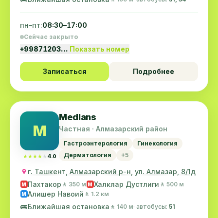
пн–пт:
08:30–17:00
Сейчас закрыто
+99871203…
Показать номер
Записаться
Подробнее
Medlans
M
Частная · Алмазарский район
Гастроэнтерология
Гинекология
Дерматология
+5
★★★★★
★★★★★
4.0
г. Ташкент, Алмазарский р-н, ул. Алмазар, 8/1д
Пахтакор
Халклар Дустлиги
🚶 350 м
🚶 500 м
M
M
Алишер Навоий
🚶 1.2 км
M
🚌
Ближайшая остановка
🚶 140 м
· автобусы:
51