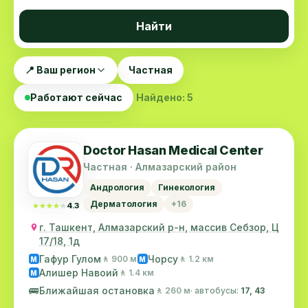
Найти
📍 Ваш регион
Частная
Работают сейчас
Найдено: 5
Doctor Hasan Medical Center
Частная · Алмазарский район
Андрология
Гинекология
Дерматология
+16
★★★★★
★★★★★
4.3
г. Ташкент, Алмазарский р-н, массив Себзор, Ц
17/18, 1д
Гафур Гулом
Чорсу
🚶 900 м
🚶 1.2 км
M
M
Алишер Навоий
🚶 1.4 км
M
🚌
Ближайшая остановка
🚶 260 м
· автобусы:
17, 43