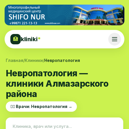
kliniki
*
🏥
Главная
/
Клиники
/
Невропатология
Невропатология —
клиники Алмазарского
района
👨‍⚕️ Врачи: Невропатология →