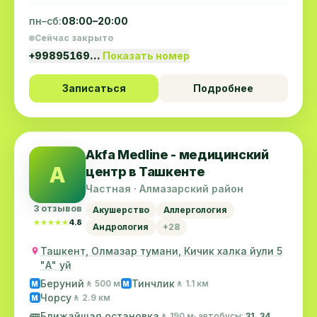
пн–сб:
08:00–20:00
Сейчас закрыто
+99895169…
Показать номер
Записаться
Подробнее
Akfa Medline - медицинский
A
центр в Ташкенте
Частная · Алмазарский район
3 отзывов
Акушерство
Аллергология
★★★★★
★★★★★
4.8
Андрология
+28
Ташкент, Олмазар тумани, Кичик халка йули 5
"А" уй
Беруний
Тинчлик
🚶 500 м
🚶 1.1 км
M
M
Чорсу
🚶 2.9 км
M
🚌
Ближайшая остановка
🚶 190 м
· автобусы:
31, 34